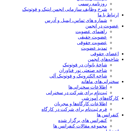
روزنامه رسمی
شرح وظایف سازمانی انجمن اپتیک و فوتونیک
ارتباط با ما
شماره های تماس، ایمیل و آدرس
عضویت در انجمن
راهنمای عضویت
عضویت حقیقی
عضویت حقوقی
تمدید عضویت
اعضای حقوقی
شاخه‌های انجمن
شاخۀ بانوان در فوتونیک
شاخه صنعتی نور فناوران
شاخه‌ الکترونیک و فوتونیک آلی
سخنرانی‌های ماهانه
اطلاعات سخنرانی‌‌ها
ثبت‌نام برای شرکت در سخنرانی
کارگاه‌های آموزشی
اطلاعات کارگاه‌ها و مجریان
فرم ثبت‌نام برای شرکت در کارگاه
کنفرانس ها
کنفرانس های برگزار شده
مجموعه مقالات کنفرانس ها