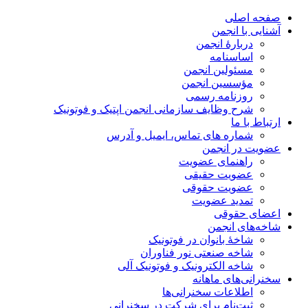
صفحه اصلی
آشنایی با انجمن
دربارۀ انجمن
اساسنامه
مسئولین انجمن
مؤسسین انجمن
روزنامه رسمی
شرح وظایف سازمانی انجمن اپتیک و فوتونیک
ارتباط با ما
شماره های تماس، ایمیل و آدرس
عضویت در انجمن
راهنمای عضویت
عضویت حقیقی
عضویت حقوقی
تمدید عضویت
اعضای حقوقی
شاخه‌های انجمن
شاخۀ بانوان در فوتونیک
شاخه صنعتی نور فناوران
شاخه‌ الکترونیک و فوتونیک آلی
سخنرانی‌های ماهانه
اطلاعات سخنرانی‌‌ها
ثبت‌نام برای شرکت در سخنرانی