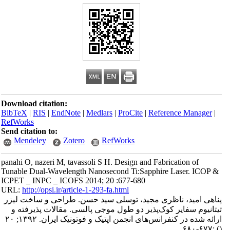
Download citation:
BibTeX
|
RIS
|
EndNote
|
Medlars
|
ProCite
|
Reference Manager
|
RefWorks
Send citation to:
Mendeley
Zotero
RefWorks
panahi O, nazeri M, tavassoli S H. Design and Fabrication of
Tunable Dual-Wavelength Nanosecond Ti:Sapphire Laser. ICOP &
ICPET _ INPC _ ICOFS 2014; 20 :677-680
URL:
http://opsi.ir/article-1-293-fa.html
پناهی امید، ناظری مجید، توسلی سید حسن. طراحی و ساخت لیزر
تیتانیوم سفایر کوک‌پذیر دو طول موجی پالسی. مقالات پذیرفته و
ارائه شده در کنفرانس‌های انجمن اپتیک و فوتونیک ایران. ۱۳۹۲; ۲۰
:۶۷۷-۶۸۰
()