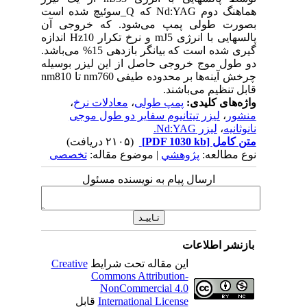
هماهنگ دوم Nd:YAG که Q_سوئیچ شده است
بصورت طولی پمپ می‌شود. که خروجی آن
پالسهایی با انرژی mJ5 و نرخ تکرار Hz10 اندازه
گیری شده است که بیانگر بازدهی 15% می‌باشد.
دو طول موج خروجی حاصل از این لیزر بوسیله
چرخش آینه‌ها بر محدوده طیفی nm760 تا nm810
قابل تنظیم می‌باشند.
واژه‌های کلیدی:
پمپ طولی
،
معادلات نرخ
،
منشور
،
لیزر تیتانیوم سفایر دو طول موجی
نانوثانیه
،
لیزر Nd:YAG.
متن کامل
[PDF 1030 kb]
(۲۱۰۵ دریافت)
نوع مطالعه:
پژوهشي
| موضوع مقاله:
تخصصی
ارسال پیام به نویسنده مسئول
بازنشر اطلاعات
این مقاله تحت شرایط
Creative
Commons Attribution-
NonCommercial 4.0
International License
قابل