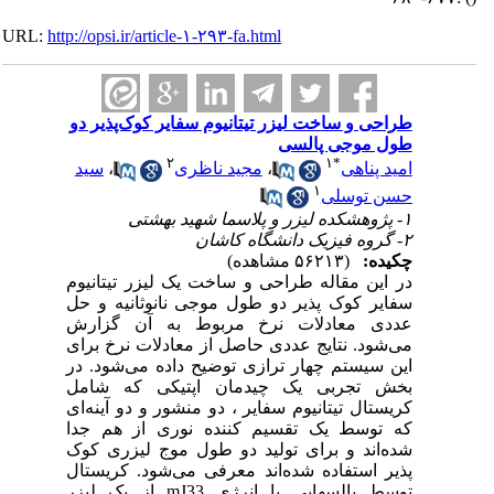
URL:
http://opsi.ir/article-۱-۲۹۳-fa.html
طراحی و ساخت لیزر تیتانیوم سفایر کوک‌پذیر دو
طول موجی پالسی
۲
۱
*
امید پناهی
،
مجید ناظری
،
سید
۱
حسن توسلی
۱- پژوهشکده لیزر و پلاسما شهید بهشتی
۲- گروه فیزیک دانشگاه کاشان
چکیده:
(۵۶۲۱۳ مشاهده)
در این مقاله طراحی و ساخت یک لیزر تیتانیوم
سفایر کوک پذیر دو طول موجی نانوثانیه و حل
عددی معادلات نرخ مربوط به آن گزارش
می‌شود. نتایج عددی حاصل از معادلات نرخ برای
این سیستم چهار ترازی توضیح داده می‌شود. در
بخش تجربی یک چیدمان اپتیکی که شامل
کریستال تیتانیوم سفایر ، دو منشور و دو آینه‌ای
که توسط یک تقسیم کننده نوری از هم جدا
شده‌اند و برای تولید دو طول موج لیزری کوک
پذیر استفاده شده‌اند معرفی می‌شود. کریستال
توسط پالسهایی با انرژی mJ33 از یک لیزر