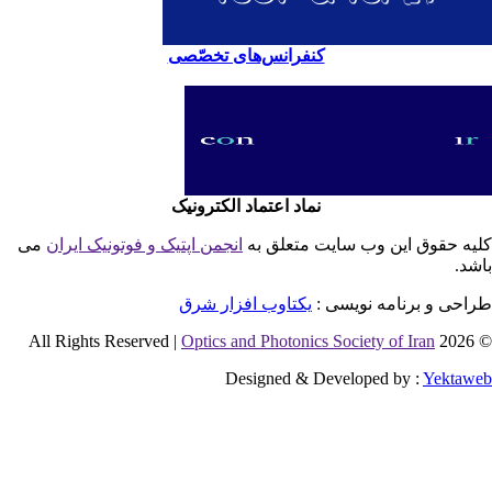
کنفرانس‌های تخصّصی
نماد اعتماد الکترونیک
یه حقوق این وب سایت متعلق به
انجمن اپتیک و فوتونیک ایران
می
شد.
احی و برنامه نویسی :
یکتاوب افزار شرق
Optics and Photonics Society of Iran
© 2026 
Designed & Developed by :
Yektaw