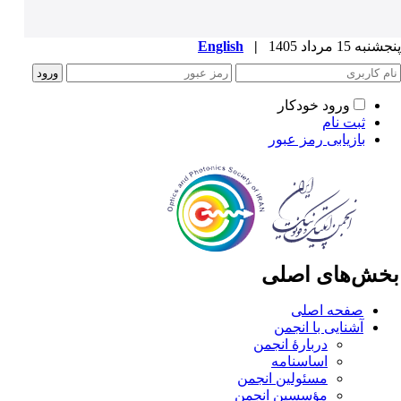
به 15 مرداد 1405
|
English
ورود خودکار
ثبت نام
بازیابی رمز عبور
خش‌های اصلی
صفحه اصلی
آشنایی با انجمن
دربارۀ انجمن
اساسنامه
مسئولین انجمن
مؤسسین انجمن