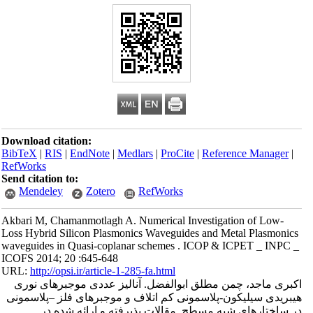
Download citation:
BibTeX
|
RIS
|
EndNote
|
Medlars
|
ProCite
|
Reference Manager
|
RefWorks
Send citation to:
Mendeley
Zotero
RefWorks
Akbari M, Chamanmotlagh A. Numerical Investigation of Low-
Loss Hybrid Silicon Plasmonics Waveguides and Metal Plasmonics
waveguides in Quasi-coplanar schemes . ICOP & ICPET _ INPC _
ICOFS 2014; 20 :645-648
URL:
http://opsi.ir/article-1-285-fa.html
اکبری ماجد، چمن مطلق ابوالفضل. آنالیز عددی موجبرهای نوری
هیبریدی سیلیکون-پلاسمونی کم اتلاف و موجبرهای فلز –پلاسمونی
در ساختارهای شبه مسطح. مقالات پذیرفته و ارائه شده در