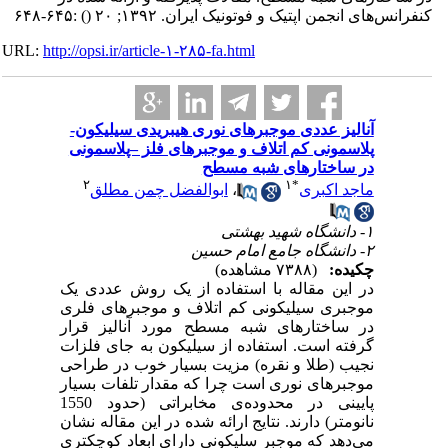
کنفرانس‌های انجمن اپتیک و فوتونیک ایران. ۱۳۹۲; ۲۰
()
:۶۴۵-۶۴۸
URL:
http://opsi.ir/article-۱-۲۸۵-fa.html
آنالیز عددی موجبرهای نوری هیبریدی سیلیکون-
پلاسمونی کم اتلاف و موجبرهای فلز –پلاسمونی
در ساختارهای شبه مسطح
۲
۱
*
ماجد اکبری
،
ابوالفضل چمن مطلق
۱- دانشگاه شهید بهشتی
۲- دانشگاه جامع امام حسین
چکیده:
(۷۳۸۸ مشاهده)
در این مقاله با استفاده از یک روش عددی یک
موجبری سیلیکونی کم اتلاف و موجبرهای فلری
در ساختارهای شبه مسطح مورد آنالیز قرار
گرفته است. استفاده از سیلیکون به جای فلزات
نجیب (طلا و نقره) مزیت بسیار خوب در طراحی
موجبرهای نوری است چرا که مقدار تلفات بسیار
پایینی در محدوده‌ی مخابراتی (حدود 1550
نانومتر) دارند. نتایج ارائه شده در این مقاله نشان
می‌دهد که موجبر سلیکونی دارای ابعاد کوچکتری