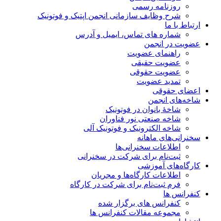
روزنامه رسمی
شرح وظایف سازمانی انجمن اپتیک و فوتونیک
ارتباط با ما
شماره های تماس، ایمیل و آدرس
عضویت در انجمن
راهنمای عضویت
عضویت حقیقی
عضویت حقوقی
تمدید عضویت
اعضای حقوقی
شاخه‌های انجمن
شاخۀ بانوان در فوتونیک
شاخه صنعتی نور فناوران
شاخه‌ الکترونیک و فوتونیک آلی
سخنرانی‌های ماهانه
اطلاعات سخنرانی‌‌ها
ثبت‌نام برای شرکت در سخنرانی
کارگاه‌های آموزشی
اطلاعات کارگاه‌ها و مجریان
فرم ثبت‌نام برای شرکت در کارگاه
کنفرانس ها
کنفرانس های برگزار شده
مجموعه مقالات کنفرانس ها