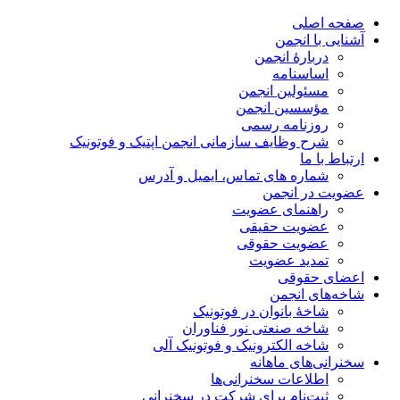
صفحه اصلی
آشنایی با انجمن
دربارۀ انجمن
اساسنامه
مسئولین انجمن
مؤسسین انجمن
روزنامه رسمی
شرح وظایف سازمانی انجمن اپتیک و فوتونیک
ارتباط با ما
شماره های تماس، ایمیل و آدرس
عضویت در انجمن
راهنمای عضویت
عضویت حقیقی
عضویت حقوقی
تمدید عضویت
اعضای حقوقی
شاخه‌های انجمن
شاخۀ بانوان در فوتونیک
شاخه صنعتی نور فناوران
شاخه‌ الکترونیک و فوتونیک آلی
سخنرانی‌های ماهانه
اطلاعات سخنرانی‌‌ها
ثبت‌نام برای شرکت در سخنرانی