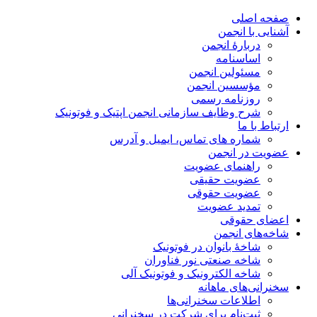
صفحه اصلی
آشنایی با انجمن
دربارۀ انجمن
اساسنامه
مسئولین انجمن
مؤسسین انجمن
روزنامه رسمی
شرح وظایف سازمانی انجمن اپتیک و فوتونیک
ارتباط با ما
شماره های تماس، ایمیل و آدرس
عضویت در انجمن
راهنمای عضویت
عضویت حقیقی
عضویت حقوقی
تمدید عضویت
اعضای حقوقی
شاخه‌های انجمن
شاخۀ بانوان در فوتونیک
شاخه صنعتی نور فناوران
شاخه‌ الکترونیک و فوتونیک آلی
سخنرانی‌های ماهانه
اطلاعات سخنرانی‌‌ها
ثبت‌نام برای شرکت در سخنرانی