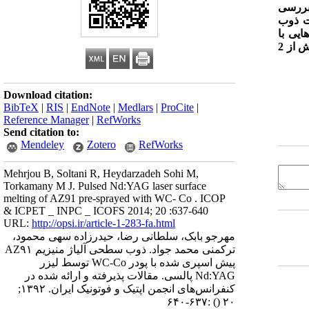
بررسی
ت ذوب
ایی با
حضور ذرات کاربید تنگستن را در ناحیه ذوب شده تایید نمود. آزمایش میکروسختی افزایش بیش از 2
Download citation:
BibTeX
|
RIS
|
EndNote
|
Medlars
|
ProCite
|
Reference Manager
|
RefWorks
Send citation to:
Mendeley
Zotero
RefWorks
Mehrjou B, Soltani R, Heydarzadeh Sohi M,
Torkamany M J. Pulsed Nd:YAG laser surface
melting of AZ91 pre-sprayed with WC- Co . ICOP
& ICPET _ INPC _ ICOFS 2014; 20 :637-640
URL:
http://opsi.ir/article-1-283-fa.html
مهرجو بابک، سلطانی رضا، حیدرزاده سهی محمود،
ترکمنی محمد جواد. ذوب سطحی آلیاژ منیزیم AZ۹۱
پیش اسپری شده با پودر WC-Co توسط لیزر
Nd:YAG پالسی. مقالات پذیرفته و ارائه شده در
کنفرانس‌های انجمن اپتیک و فوتونیک ایران. ۱۳۹۲;
:۶۳۷-۶۴۰
()
۲۰