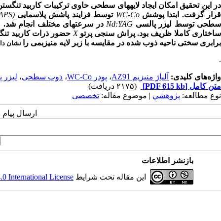
ر این تحقیق امکان ایجاد لایه­های سطحی حاوی ترکیبات کاربید تنگستن
رار گرفت. ابتدا پوشش
WC-Co
توسط فرایند پاشش پلاسمایی
(APS)
طحی توسط لیزر پالسی
Nd:YAG
در سرعت­های مختلف انجام شد. مط
اختاری کاملا ظریف بود. پراش سنجی پرتو
X
برابری سختی ناحیه ذوب شده در مقایسه با زبر لایه منیزبمی را
نشان داد
.
واژه‌های کلیدی:
آلیاژ منیزیم AZ91
،
پودر WC-Co
،
ذوب سطحی
،
لیزر پال
متن کامل
[PDF 615 kb]
(۲۱۷۵ دریافت)
نوع مطالعه:
پژوهشي
| موضوع مقاله:
تخصصی
ارسال پیام 
بازنشر اطلاعات
این مقاله تحت شرایط
 International License