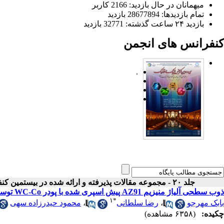
میهمانان در حال بازدید: 2166 کاربر
تمام بازدید‌ها: 28677894 بازدید
بازدید ۲۴ ساعت گذشته: 32771 بازدید
کنفرانس های انجمن
.
جلد ۲۰ - مجموعه مقالات پذیرفته و ارائه شده در بیستمین کنفرانس اپتیک و فوتونیک ایران
ذوب سطحی آلیاژ منیزیم AZ91 پیش اسپری شده با پودر WC-Co توسط لیزر Nd:YAG پالسی
۱
*
بابک مهرجو
،
رضا سلطانی
،
محمود حیدرزاده سهی
چکیده:
(۶۳۵۸ مشاهده)