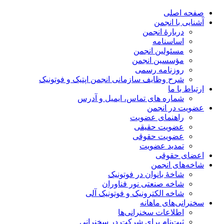
صفحه اصلی
آشنایی با انجمن
دربارۀ انجمن
اساسنامه
مسئولین انجمن
مؤسسین انجمن
روزنامه رسمی
شرح وظایف سازمانی انجمن اپتیک و فوتونیک
ارتباط با ما
شماره های تماس، ایمیل و آدرس
عضویت در انجمن
راهنمای عضویت
عضویت حقیقی
عضویت حقوقی
تمدید عضویت
اعضای حقوقی
شاخه‌های انجمن
شاخۀ بانوان در فوتونیک
شاخه صنعتی نور فناوران
شاخه‌ الکترونیک و فوتونیک آلی
سخنرانی‌های ماهانه
اطلاعات سخنرانی‌‌ها
ثبت‌نام برای شرکت در سخنرانی