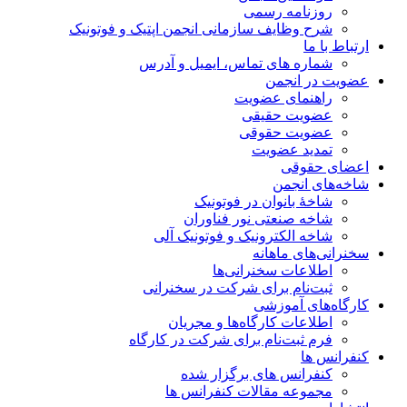
روزنامه رسمی
شرح وظایف سازمانی انجمن اپتیک و فوتونیک
ارتباط با ما
شماره های تماس، ایمیل و آدرس
عضویت در انجمن
راهنمای عضویت
عضویت حقیقی
عضویت حقوقی
تمدید عضویت
اعضای حقوقی
شاخه‌های انجمن
شاخۀ بانوان در فوتونیک
شاخه صنعتی نور فناوران
شاخه‌ الکترونیک و فوتونیک آلی
سخنرانی‌های ماهانه
اطلاعات سخنرانی‌‌ها
ثبت‌نام برای شرکت در سخنرانی
کارگاه‌های آموزشی
اطلاعات کارگاه‌ها و مجریان
فرم ثبت‌نام برای شرکت در کارگاه
کنفرانس ها
کنفرانس های برگزار شده
مجموعه مقالات کنفرانس ها