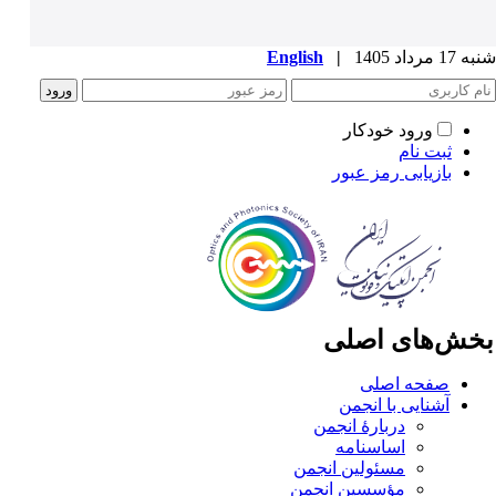
1 مرداد 1405
|
English
ورود خودکار
ثبت نام
بازیابی رمز عبور
خش‌های اصلی
صفحه اصلی
آشنایی با انجمن
دربارۀ انجمن
اساسنامه
مسئولین انجمن
مؤسسین انجمن