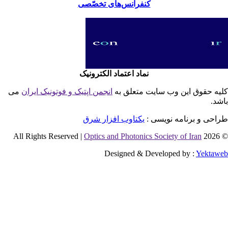
کنفرانس‌های تخصّصی
نماد اعتماد الکترونیک
یه حقوق این وب سایت متعلق به
انجمن اپتیک و فوتونیک ایران
می
شد.
احی و برنامه نویسی :
یکتاوب افزار شرق
Optics and Photonics Society of Iran
© 2026 
Designed & Developed by :
Yektaw