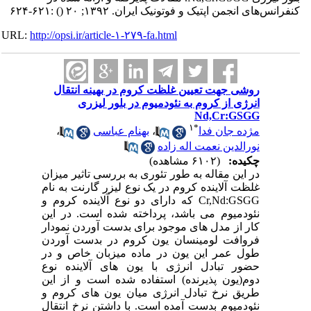
کنفرانس‌های انجمن اپتیک و فوتونیک ایران. ۱۳۹۲; ۲۰
()
:۶۲۱-۶۲۴
URL:
http://opsi.ir/article-۱-۲۷۹-fa.html
روشی جهت تعیین غلظت کروم در بهینه انتقال
انرژی از کروم به نئودمیوم در بلور لیزری
Nd,Cr:GSGG
۱
*
مژده جان فدا
،
بهنام عباسی
،
نورالدین نعمت اله زاده
چکیده:
(۶۱۰۲ مشاهده)
در این مقاله به طور تئوری به بررسی تاثیر میزان
غلظت آلاینده کروم در یک نوع لیزر گارنت به نام
Cr,Nd:GSGG که دارای دو نوع آلاینده کروم و
نئودمیوم می باشد، پرداخته شده است. در این
کار از مدل های موجود برای بدست آوردن نمودار
فروافت لومینسان یون کروم در بدست آوردن
طول عمر این یون در ماده میزبان خاص و در
حضور تبادل انرژی با یون های آلاینده نوع
دوم(یون پذیرنده) استفاده شده است و از این
طریق نرخ تبادل انرژی میان یون های کروم و
نئودمیوم بدست آمده است. با داشتن نرخ انتقال