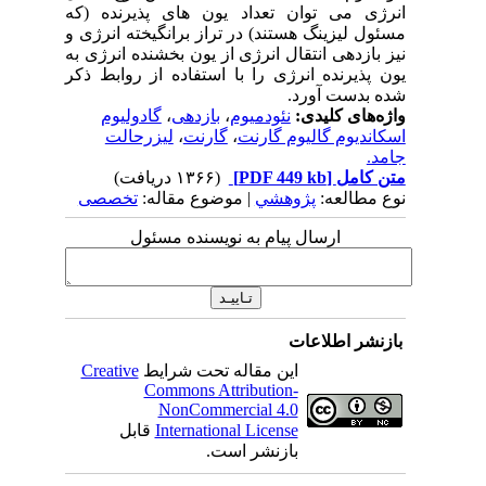
انرژی می توان تعداد یون های پذیرنده (که
مسئول لیزینگ هستند) در تراز برانگیخته انرژی و
نیز بازدهی انتقال انرژی از یون بخشنده انرژی به
یون پذیرنده انرژی را با استفاده از روابط ذکر
شده بدست آورد.
واژه‌های کلیدی:
نئودمیوم
،
بازدهی
،
گادولیوم
اسکاندیوم گالیوم گارنت
،
گارنت
،
لیزرحالت
جامد.
متن کامل
[PDF 449 kb]
(۱۳۶۶ دریافت)
نوع مطالعه:
پژوهشي
| موضوع مقاله:
تخصصی
ارسال پیام به نویسنده مسئول
بازنشر اطلاعات
این مقاله تحت شرایط
Creative
Commons Attribution-
NonCommercial 4.0
International License
قابل
بازنشر است.