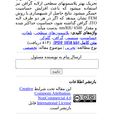
تحریک بهتر پلاسمون­های سطحی ازلایه گرافن نیز
استفاده می‏شود که باعث افزایش حساسیت
حسگر می­شود. نتایج حاصل از شبیه­سازی با روش
FEM نشان می­دهد که اگر در هر دو طرف لایه
ITO، گرافن گذاشته شود، حساسیت حداکثر شده
و مقدار nm/RIU 6500 بدست می‏آید.
واژه‌های کلیدی:
پلاسمون‌های سطحی
،
تلفات
،
حساسیت
،
سنسور
،
گرافن
،
گلوکز.
متن کامل
[PDF 1058 kb]
(۸۱۴ دریافت)
نوع مطالعه:
تجربی
| موضوع مقاله:
تخصصی
ارسال پیام به نویسنده مسئول
بازنشر اطلاعات
این مقاله تحت شرایط
Creative
Commons Attribution-
NonCommercial 4.0
International License
قابل
بازنشر است.