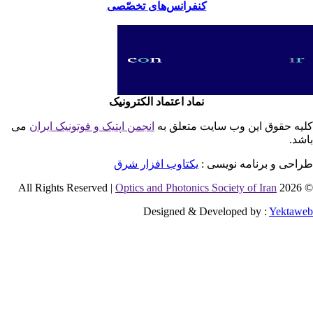
کنفرانس‌های تخصّصی
نماد اعتماد الکترونیک
یه حقوق این وب سایت متعلق به
انجمن اپتیک و فوتونیک ایران
می
شد.
احی و برنامه نویسی :
یکتاوب افزار شرق
Optics and Photonics Society of Iran
© 2026 
Designed & Developed by :
Yektaw