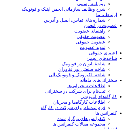
روزنامه رسمی
شرح وظایف سازمانی انجمن اپتیک و فوتونیک
ارتباط با ما
شماره های تماس، ایمیل و آدرس
عضویت در انجمن
راهنمای عضویت
عضویت حقیقی
عضویت حقوقی
تمدید عضویت
اعضای حقوقی
شاخه‌های انجمن
شاخۀ بانوان در فوتونیک
شاخه صنعتی نور فناوران
شاخه‌ الکترونیک و فوتونیک آلی
سخنرانی‌های ماهانه
اطلاعات سخنرانی‌‌ها
ثبت‌نام برای شرکت در سخنرانی
کارگاه‌های آموزشی
اطلاعات کارگاه‌ها و مجریان
فرم ثبت‌نام برای شرکت در کارگاه
کنفرانس ها
کنفرانس های برگزار شده
مجموعه مقالات کنفرانس ها