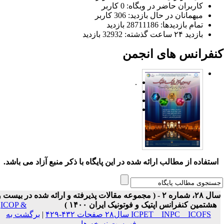
کاربران حاضر در وبگاه: 0 کاربر
میهمانان در حال بازدید: 306 کاربر
تمام بازدید‌ها: 28711186 بازدید
بازدید ۲۴ ساعت گذشته: 32932 بازدید
نفرانس های انجمن
.
ستفاده از مطالب ارائه شده در این پایگاه با ذکر منبع آزاد می باشد.
سال ۲۸، شماره ۲ - ( مجموعه مقالات پذیرفته و ارائه شده در بیست و
هشتمین کنفرانس اپتیک و فوتونیک ایران ۱۴۰۰ )
ICOP &
ICPET _ INPC _ ICOFS سال۲۸ صفحات ۴۳۲-۴۲۹
|
برگشت به
فهرست نسخه ها