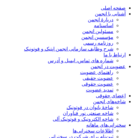
صفحه اصلی
آشنایی با انجمن
دربارۀ انجمن
اساسنامه
مسئولین انجمن
مؤسسین انجمن
روزنامه رسمی
شرح وظایف سازمانی انجمن اپتیک و فوتونیک
ارتباط با ما
شماره های تماس، ایمیل و آدرس
عضویت در انجمن
راهنمای عضویت
عضویت حقیقی
عضویت حقوقی
تمدید عضویت
اعضای حقوقی
شاخه‌های انجمن
شاخۀ بانوان در فوتونیک
شاخه صنعتی نور فناوران
شاخه‌ الکترونیک و فوتونیک آلی
سخنرانی‌های ماهانه
اطلاعات سخنرانی‌‌ها
ثبت‌نام برای شرکت در سخنرانی