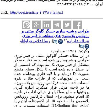
ایران. ۱۴۰۰; ۲۸ (۲) :۴۲۹-۴۳۲
URL:
http://opsi.ir/article-۱-۲۷۸۱-fa.html
طراحی و شبیه سازی حسگر گلوگز مبتنی بر
رزونانس پلاسمون های سطحی با فیبر نوری
۱
*
عبداله علیزاده
،
رضا اعلایی قراوانلو
چکیده:
(۱۶۹۵ مشاهده)
در این مقاله حسگر گلوکوز مبتنی بر فیبر نوری
طراحی و شبیه­سازی شده است. ساختار حسگر
متشکل از فیبر نوری تک مد بوده که قسمتی از
آن صیقل داده شده است تا شکل سطح مقطع
بصورت D دربیاید و با لایه فلزی پوشانده شده
است. در نمونه­هایی که از فلزات طلا یا نقره
استفاده شده است، فرکانس رزونانس پلاسمون ­
ها در ناحیه مرئی قرار میگیرد. اندازه گیری
پروتئین­ها و سایر مولکول­های حیاتی اغلب در ناحیه
IR انجام می‏شود. برای انتقال فرکانس رزونانس
پلاسمون ها به ناحیه IR، از اکسیدقلع- ایندیم یا
ITO(Indium tine oxide) استفاده می‏شود. برای