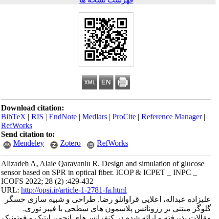
Download citation:
BibTeX
|
RIS
|
EndNote
|
Medlars
|
ProCite
|
Reference Manager
|
RefWorks
Send citation to:
Mendeley
Zotero
RefWorks
Alizadeh A, Alaie Qaravanlu R. Design and simulation of glucose
sensor based on SPR in optical fiber. ICOP & ICPET _ INPC _
ICOFS 2022; 28 (2) :429-432
URL:
http://opsi.ir/article-1-2781-fa.html
علیزاده عبداله، اعلایی قراوانلو رضا. طراحی و شبیه سازی حسگر
گلوگز مبتنی بر رزونانس پلاسمون های سطحی با فیبر نوری.
مقالات پذیرفته و ارائه شده در کنفرانس‌های انجمن اپتیک و فوتونیک