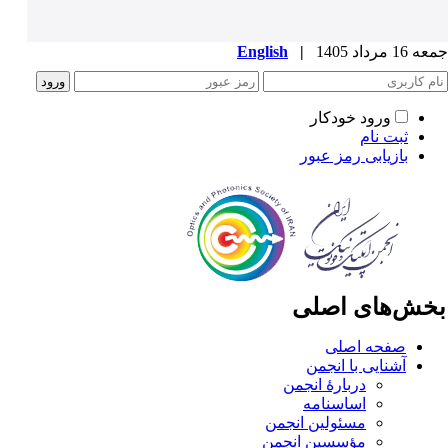
1 مرداد 1405
|
English
ورود خودکار
ثبت نام
بازیابی رمز عبور
خش‌های اصلی
صفحه اصلی
آشنایی با انجمن
دربارۀ انجمن
اساسنامه
مسئولین انجمن
مؤسسین انجمن