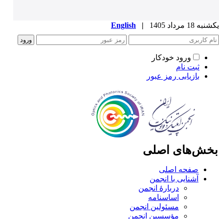
ه 18 مرداد 1405
|
English
ورود خودکار
ثبت نام
بازیابی رمز عبور
خش‌های اصلی
صفحه اصلی
آشنایی با انجمن
دربارۀ انجمن
اساسنامه
مسئولین انجمن
مؤسسین انجمن