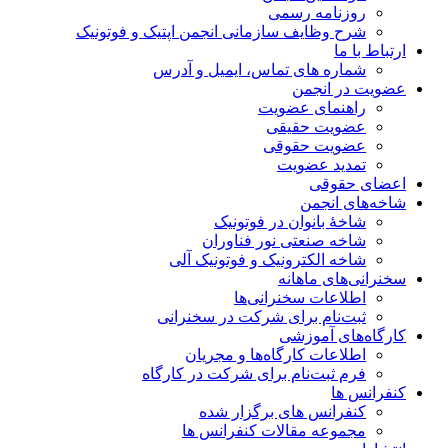
روزنامه رسمی
شرح وظایف سازمانی انجمن اپتیک و فوتونیک
ارتباط با ما
شماره های تماس، ایمیل و آدرس
عضویت در انجمن
راهنمای عضویت
عضویت حقیقی
عضویت حقوقی
تمدید عضویت
اعضای حقوقی
شاخه‌های انجمن
شاخۀ بانوان در فوتونیک
شاخه صنعتی نور فناوران
شاخه‌ الکترونیک و فوتونیک آلی
سخنرانی‌های ماهانه
اطلاعات سخنرانی‌‌ها
ثبت‌نام برای شرکت در سخنرانی
کارگاه‌های آموزشی
اطلاعات کارگاه‌ها و مجریان
فرم ثبت‌نام برای شرکت در کارگاه
کنفرانس ها
کنفرانس های برگزار شده
مجموعه مقالات کنفرانس ها