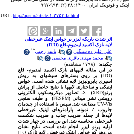
اپتیک و فوتونیک ایران. ۱۴۰۰; ۲۸ (۲) :۹۹۴-۹۹۷
URL:
http://opsi.ir/article-۱-۲۷۵۳-fa.html
اثر شدت باریکه لیزر بر خواص اپتیک غیرخطی
لایه نازک اکسید ایندیوم-قلع (ITO)
۱
*
علی علیزاده سنگلی
،
یاسر رجبی
،
محمد مهدی باقری محققی
چکیده:
(۱۷۹۸ مشاهده)
در
این مقاله لایه­های نازک اکسید ایندیوم- قلع
(
ITO
) بر روی بسترهای شیشه­ای به روش
اسپری پایرولیزیز لایه نشانی شده است. خواص
اپتیکی و ساختاری لایه­ها با نتایج حاصل از پراش
پرتو
XRD
(
X
)، تصاویر میکروسکوپ الکترونی
روبشی نشر میدانی (
FESEM
) و طیف سنجی
UV-Vis
مطالعه شد. سپس با استفاده از چیدمان
جاروب
Z
نمونه، پارامتر­های اپتیک غیرخطی
لایه‌ها از جمله ضریب جذب و ضریب شکست
غیرخطی محاسبه شد. این بررسی در چهار شدت
اولیه پرتو لیزر
انجام شده است. نتایج نشان
می‌دهد که خواص اپتیک غیرخطی لایه نازک
ITO