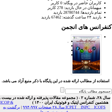
کاربران حاضر در وبگاه: 0 کاربر
میهمانان در حال بازدید: 278 کاربر
تمام بازدید‌ها: 28780744 بازدید
بازدید ۲۴ ساعت گذشته: 67462 بازدید
نفرانس های انجمن
.
ستفاده از مطالب ارائه شده در این پایگاه با ذکر منبع آزاد می باشد.
سال ۲۸، شماره ۲ - ( مجموعه مقالات پذیرفته و ارائه شده در بیست و
هشتمین کنفرانس اپتیک و فوتونیک ایران ۱۴۰۰ )
ICOP &
ICPET _ INPC _ ICOFS سال۲۸ صفحات ۹۹۷-۹۹۴
|
برگشت به
فهرست نسخه ها