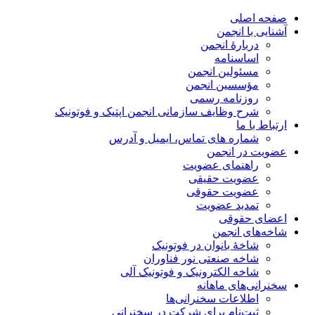
صفحه اصلی
آشنایی با انجمن
دربارۀ انجمن
اساسنامه
مسئولین انجمن
مؤسسین انجمن
روزنامه رسمی
شرح وظایف سازمانی انجمن اپتیک و فوتونیک
ارتباط با ما
شماره های تماس، ایمیل و آدرس
عضویت در انجمن
راهنمای عضویت
عضویت حقیقی
عضویت حقوقی
تمدید عضویت
اعضای حقوقی
شاخه‌های انجمن
شاخۀ بانوان در فوتونیک
شاخه صنعتی نور فناوران
شاخه‌ الکترونیک و فوتونیک آلی
سخنرانی‌های ماهانه
اطلاعات سخنرانی‌‌ها
ثبت‌نام برای شرکت در سخنرانی