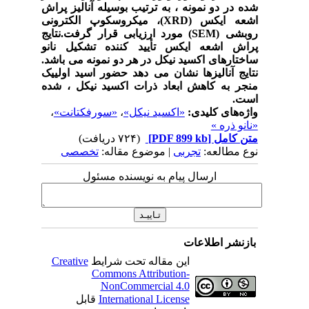
شده در دو نمونه ، به ترتیب بوسیله آنالیز پراش
اشعه ایکس (XRD)، میکروسکوپ الکترونی
روبشی (SEM) مورد ارزیابی قرار گرفت.نتایج
پراش اشعه ایکس تأیید کننده تشکیل نانو
ساختارهای اکسید نیکل در هر دو نمونه می باشد.
نتایج آنالیزها نشان می دهد حضور اسید اولییک
منجر به کاهش ابعاد ذرات اکسید نیکل ، شده
است.
واژه‌های کلیدی:
«اکسید نیکل»
،
«سورفکتانت»
،
«نانو ذره »
متن کامل
[PDF 899 kb]
(۷۲۴ دریافت)
نوع مطالعه:
تجربی
| موضوع مقاله:
تخصصی
ارسال پیام به نویسنده مسئول
بازنشر اطلاعات
این مقاله تحت شرایط
Creative
Commons Attribution-
NonCommercial 4.0
International License
قابل