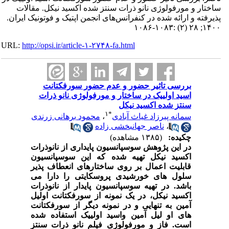
ساختار و مورفولوژی نانو ذرات سنتز شده اکسید نیکل. مقالات
پذیرفته و ارائه شده در کنفرانس‌های انجمن اپتیک و فوتونیک ایران.
۱۴۰۰; ۲۸ (۲) :۱۰۸۳-۱۰۸۶
URL:
http://opsi.ir/article-۱-۲۷۴۸-fa.html
بررسی تاثیر حضور و عدم حضور سورفکتانت
اسید اولییک در ساختار و مورفولوژی نانو ذرات
سنتز شده اکسید نیکل
۱
*
سمانه پیرزاد غیاث آبادی
،
محمود برهانی زرندی
،
ناصر جهانبخشی زاده
چکیده:
(۱۳۸۵ مشاهده)
در این پژوهش سوسپانسیون پایداری از نانوذرات
اکسید نیکل تهیه شده که این سوسپانسیون
قابلیت اعمال بر روی ساختارهای انعطاف پذیر
سلول های خورشیدی پروسکایتی را دارا می
باشد. در تهیه سوسپانسیون پایدار از نانوذرات
اکسید نیکل، در یک نمونه از سورفکتانت اولیل
آمین به تنهایی و در نمونه دیگر از سورفکتانت
های او لیل آمین واسید اولییک استفاده شده
است. فاز و مورفولوژی فیلم نانو ذرات سنتز