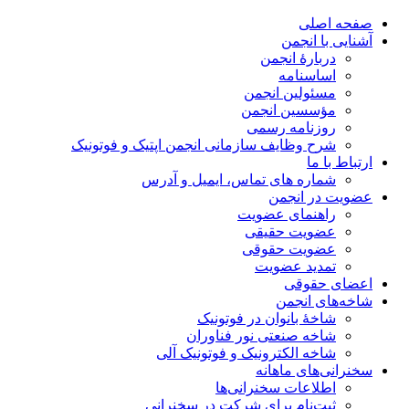
صفحه اصلی
آشنایی با انجمن
دربارۀ انجمن
اساسنامه
مسئولین انجمن
مؤسسین انجمن
روزنامه رسمی
شرح وظایف سازمانی انجمن اپتیک و فوتونیک
ارتباط با ما
شماره های تماس، ایمیل و آدرس
عضویت در انجمن
راهنمای عضویت
عضویت حقیقی
عضویت حقوقی
تمدید عضویت
اعضای حقوقی
شاخه‌های انجمن
شاخۀ بانوان در فوتونیک
شاخه صنعتی نور فناوران
شاخه‌ الکترونیک و فوتونیک آلی
سخنرانی‌های ماهانه
اطلاعات سخنرانی‌‌ها
ثبت‌نام برای شرکت در سخنرانی