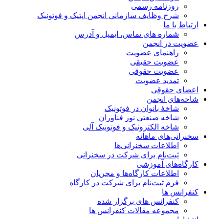
روزنامه رسمی
شرح وظایف سازمانی انجمن اپتیک و فوتونیک
ارتباط با ما
شماره های تماس، ایمیل و آدرس
عضویت در انجمن
راهنمای عضویت
عضویت حقیقی
عضویت حقوقی
تمدید عضویت
اعضای حقوقی
شاخه‌های انجمن
شاخۀ بانوان در فوتونیک
شاخه صنعتی نور فناوران
شاخه‌ الکترونیک و فوتونیک آلی
سخنرانی‌های ماهانه
اطلاعات سخنرانی‌‌ها
ثبت‌نام برای شرکت در سخنرانی
کارگاه‌های آموزشی
اطلاعات کارگاه‌ها و مجریان
فرم ثبت‌نام برای شرکت در کارگاه
کنفرانس ها
کنفرانس های برگزار شده
مجموعه مقالات کنفرانس ها