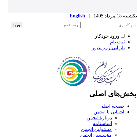
ه 18 مرداد 1405
|
English
ورود خودکار
ثبت نام
بازیابی رمز عبور
خش‌های اصلی
صفحه اصلی
آشنایی با انجمن
دربارۀ انجمن
اساسنامه
مسئولین انجمن
مؤسسین انجمن