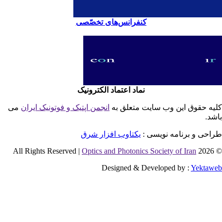
کنفرانس‌های تخصّصی
نماد اعتماد الکترونیک
یه حقوق این وب سایت متعلق به
انجمن اپتیک و فوتونیک ایران
می
شد.
احی و برنامه نویسی :
یکتاوب افزار شرق
Optics and Photonics Society of Iran
© 2026 
Designed & Developed by :
Yektaw