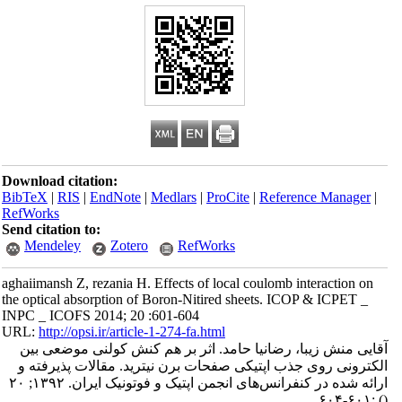
Download citation:
BibTeX
|
RIS
|
EndNote
|
Medlars
|
ProCite
|
Reference Manager
|
RefWorks
Send citation to:
Mendeley
Zotero
RefWorks
aghaiimansh Z, rezania H. Effects of local coulomb interaction on
the optical absorption of Boron-Nitired sheets. ICOP & ICPET _
INPC _ ICOFS 2014; 20 :601-604
URL:
http://opsi.ir/article-1-274-fa.html
آقایی منش زیبا، رضانیا حامد. اثر بر هم کنش کولنی موضعی بین
الکترونی روی جذب اپتیکی صفحات برن نیترید. مقالات پذیرفته و
ارائه شده در کنفرانس‌های انجمن اپتیک و فوتونیک ایران. ۱۳۹۲; ۲۰
:۶۰۱-۶۰۴
()