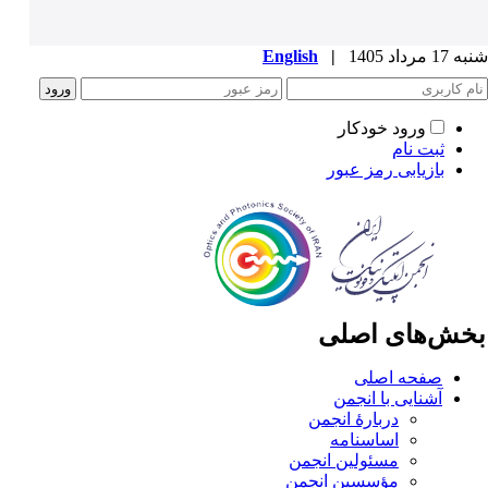
1 مرداد 1405
|
English
ورود خودکار
ثبت نام
بازیابی رمز عبور
خش‌های اصلی
صفحه اصلی
آشنایی با انجمن
دربارۀ انجمن
اساسنامه
مسئولین انجمن
مؤسسین انجمن