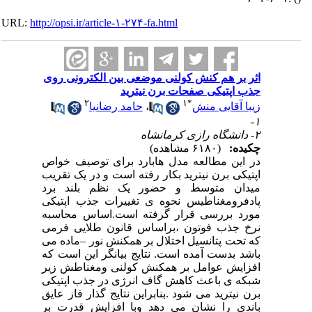
URL:
http://opsi.ir/article-۱-۲۷۴-fa.html
اثر بر هم کنش کولنی موضعی بین الکترونی روی
جذب اپتیکی صفحات برن نیترید
۲
۱
*
زیبا آقایی منش
،
حامد رضانیا
۱-
۲- دانشگاه رازی کرمانشاه
چکیده:
(۶۱۸۰ مشاهده)
در این مطالعه مدل هابارد برای توصیف خواص
اپتیکی برن نیترید بکار رفته است و در یک تقریب
میدان متوسط و حضور یک نظم بلند برد
پادفرومغناطیس نحوه ی تغییرات جذب اپتیکی
مورد بررسی قرار گرفته است.اساس محاسبه
نرخ جذب فوتون ،براساس قانون طلایی فرمی
که تحت پتانسیل اختلال بر همکنش نور –ماده می
باشد بدست آمده است. نتایج بیانگر این است که
افزایش عوامل بر همکنش کولنی ومغناطش زیر
شبکه ی باعث کاهش گاف انرژی در جذب اپتیکی
برن نیترید می شود .بنابراین نتایج گذار فاز عایق
باندی را نشان می دهد وبا افزایش قدرت بر