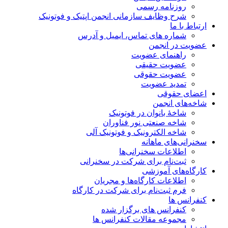
روزنامه رسمی
شرح وظایف سازمانی انجمن اپتیک و فوتونیک
ارتباط با ما
شماره های تماس، ایمیل و آدرس
عضویت در انجمن
راهنمای عضویت
عضویت حقیقی
عضویت حقوقی
تمدید عضویت
اعضای حقوقی
شاخه‌های انجمن
شاخۀ بانوان در فوتونیک
شاخه صنعتی نور فناوران
شاخه‌ الکترونیک و فوتونیک آلی
سخنرانی‌های ماهانه
اطلاعات سخنرانی‌‌ها
ثبت‌نام برای شرکت در سخنرانی
کارگاه‌های آموزشی
اطلاعات کارگاه‌ها و مجریان
فرم ثبت‌نام برای شرکت در کارگاه
کنفرانس ها
کنفرانس های برگزار شده
مجموعه مقالات کنفرانس ها