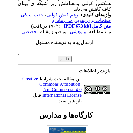
همکنش کولنی ومغناطش زیر شبکه ی پهنای
گاف کاهش می یابد.
واژه‌های کلیدی:
برهم کنش کولنی
،
جذب اپتیکی
،
صفحات برن نیترید
،
مدل هابارد
متن کامل
[PDF 673 kb]
(۱۷۰۲ دریافت)
نوع مطالعه:
پژوهشي
| موضوع مقاله:
تخصصی
ارسال پیام به نویسنده مسئول
بازنشر اطلاعات
این مقاله تحت شرایط
Creative
Commons Attribution-
NonCommercial 4.0
International License
قابل
بازنشر است.
کارگاه‌ها و مدارس