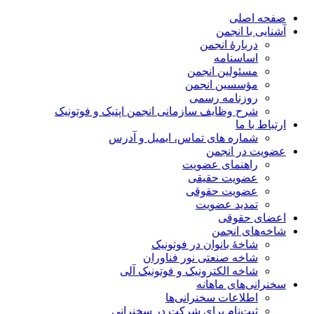
صفحه اصلی
آشنایی با انجمن
دربارۀ انجمن
اساسنامه
مسئولین انجمن
مؤسسین انجمن
روزنامه رسمی
شرح وظایف سازمانی انجمن اپتیک و فوتونیک
ارتباط با ما
شماره های تماس، ایمیل و آدرس
عضویت در انجمن
راهنمای عضویت
عضویت حقیقی
عضویت حقوقی
تمدید عضویت
اعضای حقوقی
شاخه‌های انجمن
شاخۀ بانوان در فوتونیک
شاخه صنعتی نور فناوران
شاخه‌ الکترونیک و فوتونیک آلی
سخنرانی‌های ماهانه
اطلاعات سخنرانی‌‌ها
ثبت‌نام برای شرکت در سخنرانی