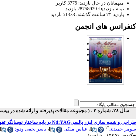
میهمانان در حال بازدید: 3775 کاربر
تمام بازدید‌ها: 28758929 بازدید
بازدید ۲۴ ساعت گذشته: 51333 بازدید
کنفرانس های انجمن
.
سال ۲۸، شماره ۲ - ( مجموعه مقالات پذیرفته و ارائه شده در بیست و هشتمین کنفرانس اپتیک و فوتونیک ایران ۱۴۰۰ )
طراحی و شبیه سازی لیزر پالسیNd:YAG بر پایه ساختار نوسانگر-تقویت کننده
۱
*
سومر حمیدی
،
عباس ملکی
،
یاسر نجفی ودود
چکیده:
(۱۴۳۵ مشاهده)