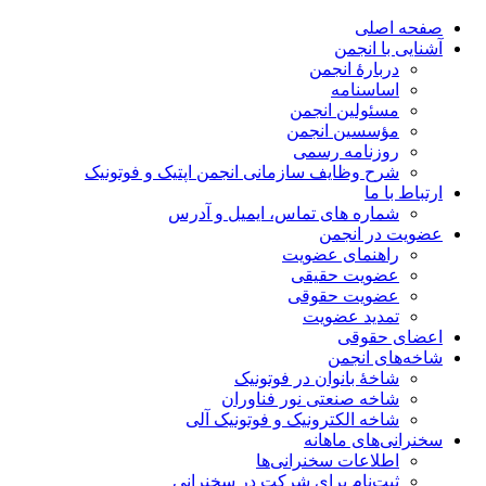
صفحه اصلی
آشنایی با انجمن
دربارۀ انجمن
اساسنامه
مسئولین انجمن
مؤسسین انجمن
روزنامه رسمی
شرح وظایف سازمانی انجمن اپتیک و فوتونیک
ارتباط با ما
شماره های تماس، ایمیل و آدرس
عضویت در انجمن
راهنمای عضویت
عضویت حقیقی
عضویت حقوقی
تمدید عضویت
اعضای حقوقی
شاخه‌های انجمن
شاخۀ بانوان در فوتونیک
شاخه صنعتی نور فناوران
شاخه‌ الکترونیک و فوتونیک آلی
سخنرانی‌های ماهانه
اطلاعات سخنرانی‌‌ها
ثبت‌نام برای شرکت در سخنرانی