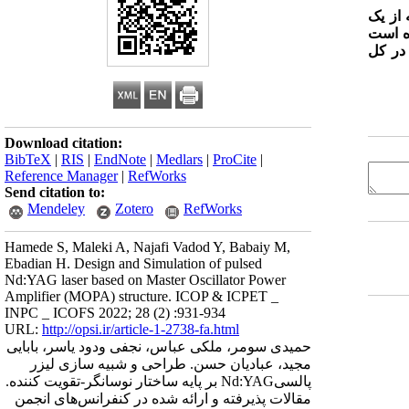
 از یک
اده‌شده است
1 و بازده نوری به نوری در کل
Download citation:
BibTeX
|
RIS
|
EndNote
|
Medlars
|
ProCite
|
Reference Manager
|
RefWorks
Send citation to:
Mendeley
Zotero
RefWorks
Hamede S, Maleki A, Najafi Vadod Y, Babaiy M,
Ebadian H. Design and Simulation of pulsed
Nd:YAG laser based on Master Oscillator Power
Amplifier (MOPA) structure. ICOP & ICPET _
INPC _ ICOFS 2022; 28 (2) :931-934
URL:
http://opsi.ir/article-1-2738-fa.html
حمیدی سومر، ملکی عباس، نجفی ودود یاسر، بابایی
مجید، عبادیان حسن. طراحی و شبیه سازی لیزر
پالسیNd:YAG بر پایه ساختار نوسانگر-تقویت کننده.
مقالات پذیرفته و ارائه شده در کنفرانس‌های انجمن