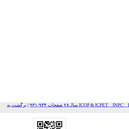
ICOP & ICPET _ IN سال۲۸ صفحات ۹۳۴-۹۳۱
|
برگشت به