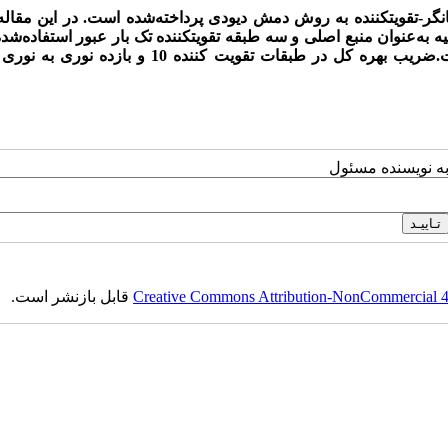
سانگر-تقویت­کننده به روش دمش دیودی پرداخته‌شده است. در این مقاله
گر باانرژی خروجی 300 میلی ژول با پهنای پالس ۱۳ نانوثانیه به‌عنوان منبع اصلی و سه طبقه تقویت­کننده تک بار عبور استف
که درنهایت انرژی 3 ژول در طول‌موج 1064 نانومتر حاصل‌شده است.ضریب بهره کل در طبقات تقویت کننده 0
به نویسنده مسئول
Creative Commons Attribution-NonCommercial 4.0
قابل بازنشر است.