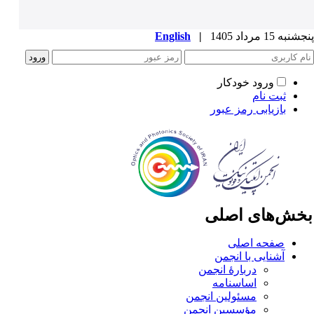
به 15 مرداد 1405
|
English
ورود خودکار
ثبت نام
بازیابی رمز عبور
خش‌های اصلی
صفحه اصلی
آشنایی با انجمن
دربارۀ انجمن
اساسنامه
مسئولین انجمن
مؤسسین انجمن