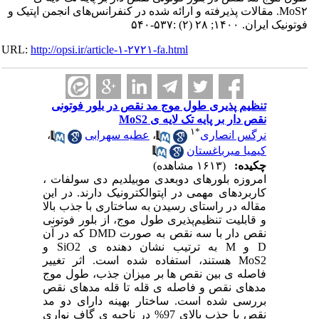
MoS۲. مقالات پذیرفته و ارائه شده در کنفرانس‌های انجمن اپتیک و
فوتونیک ایران. ۱۴۰۰; ۲۸ (۲) :۵۳۷-۵۴۰
URL:
http://opsi.ir/article-۱-۲۷۲۱-fa.html
تنظیم پذیری طول موج مد نقص در بلور فوتونی
نقص‌ دار بر پایه تک لایه‌ ی MoS2
۱
*
نرگس انصاری
،
عطیه سهرابی
،
کیمیا میرباغستان
چکیده:
(۱۶۱۳ مشاهده)
امروزه بلورهای دوبعدی موبیلدیم دی سولفات ،
کاربردهای مهمی در اپتوالکترونیک دارند. در این
مقاله در راستای رسیدن به ساختاری با جذب بالا
و قابلیت تنظیم‌پذیری طول موج، از بلور فوتونی
نقص دار با سه نقص به صورت DMD که در آن
D و M به ترتیب نشان‏ دهنده‏ ی SiO2 و
MoS2 هستند، استفاده شده است. اثر تغییر
فاصله‏ ی بین نقص ‏ها بر میزان جذب، طول موج
مدهای نقص و فاصله‏ ی قله تا قله مدهای نقص
بررسی شده‏ است. ساختار بهینه دارای دو مد
نقص با جذب بالای 97% در ناحیه ‏ی گاف نواری