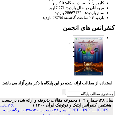
کاربران حاضر در وبگاه: 0 کاربر
میهمانان در حال بازدید: 271 کاربر
تمام بازدید‌ها: 28667132 بازدید
بازدید ۲۴ ساعت گذشته: 28754 بازدید
نفرانس های انجمن
.
ستفاده از مطالب ارائه شده در این پایگاه با ذکر منبع آزاد می باشد.
سال ۲۸، شماره ۲ - ( مجموعه مقالات پذیرفته و ارائه شده در بیست و
هشتمین کنفرانس اپتیک و فوتونیک ایران ۱۴۰۰ )
ICOP &
ICPET _ INPC _ ICOFS سال۲۸ صفحات ۵۴۰-۵۳۷
|
برگشت به
فهرست نسخه ها