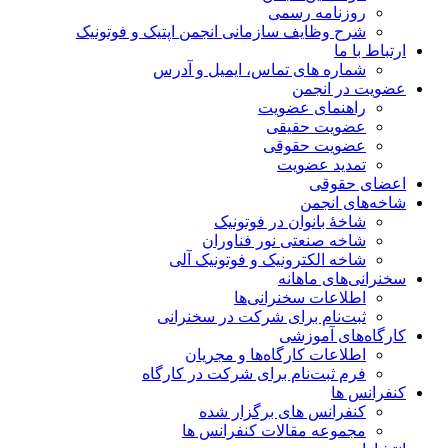
روزنامه رسمی
شرح وظایف سازمانی انجمن اپتیک و فوتونیک
ارتباط با ما
شماره های تماس، ایمیل و آدرس
عضویت در انجمن
راهنمای عضویت
عضویت حقیقی
عضویت حقوقی
تمدید عضویت
اعضای حقوقی
شاخه‌های انجمن
شاخۀ بانوان در فوتونیک
شاخه صنعتی نور فناوران
شاخه‌ الکترونیک و فوتونیک آلی
سخنرانی‌های ماهانه
اطلاعات سخنرانی‌‌ها
ثبت‌نام برای شرکت در سخنرانی
کارگاه‌های آموزشی
اطلاعات کارگاه‌ها و مجریان
فرم ثبت‌نام برای شرکت در کارگاه
کنفرانس ها
کنفرانس های برگزار شده
مجموعه مقالات کنفرانس ها