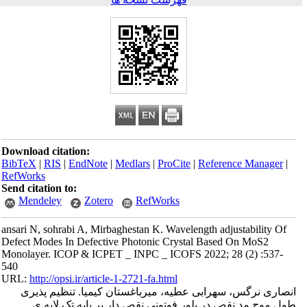
Download citation:
BibTeX
|
RIS
|
EndNote
|
Medlars
|
ProCite
|
Reference Manager
|
RefWorks
Send citation to:
Mendeley
Zotero
RefWorks
ansari N, sohrabi A, Mirbaghestan K. Wavelength adjustability Of
Defect Modes In Defective Photonic Crystal Based On MoS2
Monolayer. ICOP & ICPET _ INPC _ ICOFS 2022; 28 (2) :537-
540
URL:
http://opsi.ir/article-1-2721-fa.html
انصاری نرگس، سهرابی عطیه، میرباغستان کیمیا. تنظیم پذیری
طول موج مد نقص در بلور فوتونی نقص‌ دار بر پایه تک لایه‌ ی