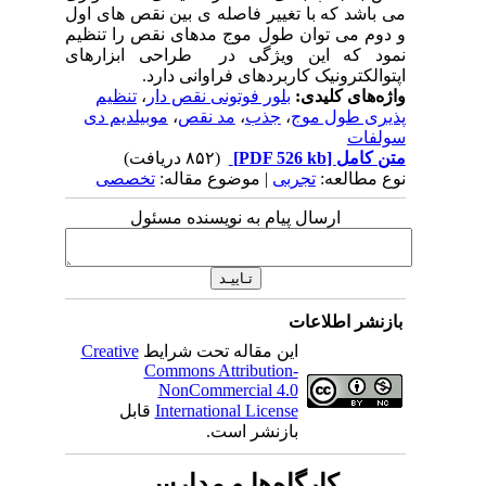
می ‏باشد که با تغییر فاصله‏ ی بین نقص‏ های اول
و دوم می‏ توان طول موج مدهای نقص را تنظیم
نمود که این ویژگی در طراحی ابزارهای
اپتوالکترونیک کاربردهای فراوانی دارد.
واژه‌های کلیدی:
بلور فوتونی نقص‌ دار
،
تنظیم
پذیری طول ‌موج
،
جذب
،
مد نقص
،
موبیلدیم دی
سولفات
متن کامل
[PDF 526 kb]
(۸۵۲ دریافت)
نوع مطالعه:
تجربی
| موضوع مقاله:
تخصصی
ارسال پیام به نویسنده مسئول
بازنشر اطلاعات
این مقاله تحت شرایط
Creative
Commons Attribution-
NonCommercial 4.0
International License
قابل
بازنشر است.
کارگاه‌ها و مدارس