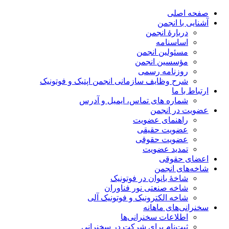
صفحه اصلی
آشنایی با انجمن
دربارۀ انجمن
اساسنامه
مسئولین انجمن
مؤسسین انجمن
روزنامه رسمی
شرح وظایف سازمانی انجمن اپتیک و فوتونیک
ارتباط با ما
شماره های تماس، ایمیل و آدرس
عضویت در انجمن
راهنمای عضویت
عضویت حقیقی
عضویت حقوقی
تمدید عضویت
اعضای حقوقی
شاخه‌های انجمن
شاخۀ بانوان در فوتونیک
شاخه صنعتی نور فناوران
شاخه‌ الکترونیک و فوتونیک آلی
سخنرانی‌های ماهانه
اطلاعات سخنرانی‌‌ها
ثبت‌نام برای شرکت در سخنرانی