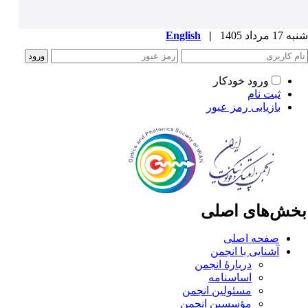
1 مرداد 1405
|
English
ورود خودکار
ثبت نام
بازیابی رمز عبور
خش‌های اصلی
صفحه اصلی
آشنایی با انجمن
دربارۀ انجمن
اساسنامه
مسئولین انجمن
مؤسسین انجمن