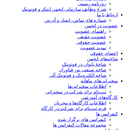
روزنامه رسمی
شرح وظایف سازمانی انجمن اپتیک و فوتونیک
ارتباط با ما
شماره های تماس، ایمیل و آدرس
عضویت در انجمن
راهنمای عضویت
عضویت حقیقی
عضویت حقوقی
تمدید عضویت
اعضای حقوقی
شاخه‌های انجمن
شاخۀ بانوان در فوتونیک
شاخه صنعتی نور فناوران
شاخه‌ الکترونیک و فوتونیک آلی
سخنرانی‌های ماهانه
اطلاعات سخنرانی‌‌ها
ثبت‌نام برای شرکت در سخنرانی
کارگاه‌های آموزشی
اطلاعات کارگاه‌ها و مجریان
فرم ثبت‌نام برای شرکت در کارگاه
کنفرانس ها
کنفرانس های برگزار شده
مجموعه مقالات کنفرانس ها