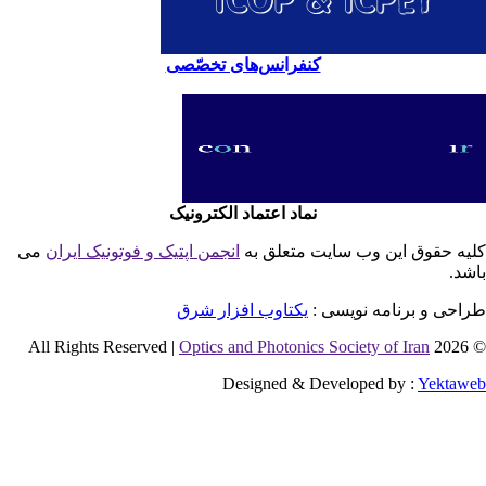
کنفرانس‌های تخصّصی
نماد اعتماد الکترونیک
یه حقوق این وب سایت متعلق به
انجمن اپتیک و فوتونیک ایران
می
شد.
احی و برنامه نویسی :
یکتاوب افزار شرق
Optics and Photonics Society of Iran
© 2026 
Designed & Developed by :
Yektaw