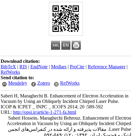
Download citation:
BibTeX
|
RIS
|
EndNote
|
Medlars
|
ProCite
|
Reference Manager
|
RefWorks
Send citation to:
Mendeley
Zotero
RefWorks
Saberi H, Maraghechi B. Enhancement of Electron Acceleration in
Vacuum by Using an Obliquely Incident Chirped Laser Pulse.
ICOP & ICPET _ INPC _ ICOFS 2014; 20 :589-592
URL:
http://opsi.ir/article-1-271-fa.html
Saberi Hossein، Maraghechi Behrouz. Enhancement of Electron
Acceleration in Vacuum by Using an Obliquely Incident Chirped
Laser Pulse. مقالات پذیرفته و ارائه شده در کنفرانس‌های انجمن
اپتیک و فوتونیک ایران. ۱۳۹۲; ۲۰
()
:۵۸۹-۵۹۲