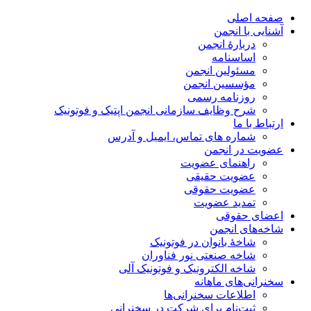
صفحه اصلی
آشنایی با انجمن
دربارۀ انجمن
اساسنامه
مسئولین انجمن
مؤسسین انجمن
روزنامه رسمی
شرح وظایف سازمانی انجمن اپتیک و فوتونیک
ارتباط با ما
شماره های تماس، ایمیل و آدرس
عضویت در انجمن
راهنمای عضویت
عضویت حقیقی
عضویت حقوقی
تمدید عضویت
اعضای حقوقی
شاخه‌های انجمن
شاخۀ بانوان در فوتونیک
شاخه صنعتی نور فناوران
شاخه‌ الکترونیک و فوتونیک آلی
سخنرانی‌های ماهانه
اطلاعات سخنرانی‌‌ها
ثبت‌نام برای شرکت در سخنرانی