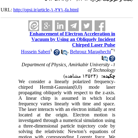
URL:
http://opsi.ir/article-۱-۲۷۱-fa.html
Enhancement of Electron Acceleration in
Vacuum by Using an Obliquely Incident
Chirped Laser Pulse
۱
*
۱
Hossein Saberi
،
Behrouz Maraghechi
۱- Department of Physics, Amirkabir University
of Technology
چکیده:
(۱۳۵۲۴ مشاهده)
We consider a linearly polarized frequency-
chirped Hermit-Gaussian(0,0) mode laser
propagating obliquely with respect to the z-axis.
A linear chirp is assumed in which local
frequency varies linearly with time and space.
The laser interacts with an electron initially at rest
located at the origin. Electron motion is
investigated through a numerical simulation using
a three-dimensional particle trajectory code by
solving the relativistic Newton’s equations of
motion with corresponding Lorentz force. We