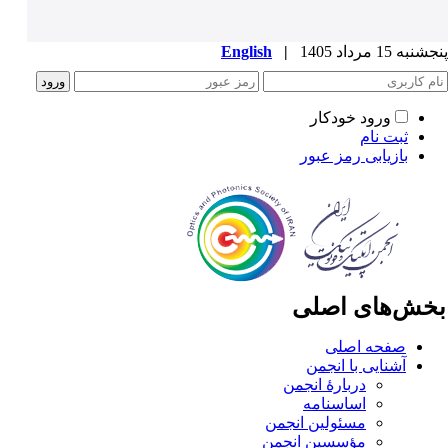
به 15 مرداد 1405
|
English
ورود خودکار
ثبت نام
بازیابی رمز عبور
خش‌های اصلی
صفحه اصلی
آشنایی با انجمن
دربارۀ انجمن
اساسنامه
مسئولین انجمن
مؤسسین انجمن