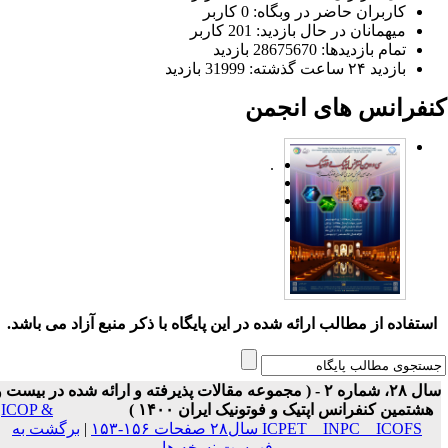
کاربران حاضر در وبگاه: 0 کاربر
میهمانان در حال بازدید: 201 کاربر
تمام بازدید‌ها: 28675670 بازدید
بازدید ۲۴ ساعت گذشته: 31999 بازدید
نفرانس های انجمن
.
ستفاده از مطالب ارائه شده در این پایگاه با ذکر منبع آزاد می باشد.
سال ۲۸، شماره ۲ - ( مجموعه مقالات پذیرفته و ارائه شده در بیست و
هشتمین کنفرانس اپتیک و فوتونیک ایران ۱۴۰۰ )
ICOP &
ICPET _ INPC _ ICOFS سال۲۸ صفحات ۱۵۶-۱۵۳
|
برگشت به
فهرست نسخه ها