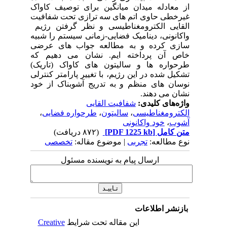
از معادله میدان میانگین برای توصیف کاواک
غیرخطی حاوی اتم های سه ترازی تحت شفافیت
القایی الکترومغناطیسی و نظر گرفتن رژیم
واکانونی، دینامیک فضایی-زمانی سیستم را شبیه
سازی کرده و به مطالعه جواب های عرضی
خاص آن پرداخته ایم. نشان می دهیم که
طرحواره ها و سالیتون های کاواک (تاریک)
تشکیل شده در این رژیم، با تغییر پارامتر کنترلی
نوسان های منظم و به تدریج آشوبناک از خود
نشان می دهند.
واژه‌های کلیدی:
شفافیت القایی
الکترومغناطیسی
،
سالیتون
،
طرحواره فضایی
،
آشوب
،
خود واکانونی
متن کامل
[PDF 1225 kb]
(۸۷۲ دریافت)
نوع مطالعه:
تجربی
| موضوع مقاله:
تخصصی
ارسال پیام به نویسنده مسئول
بازنشر اطلاعات
این مقاله تحت شرایط
Creative