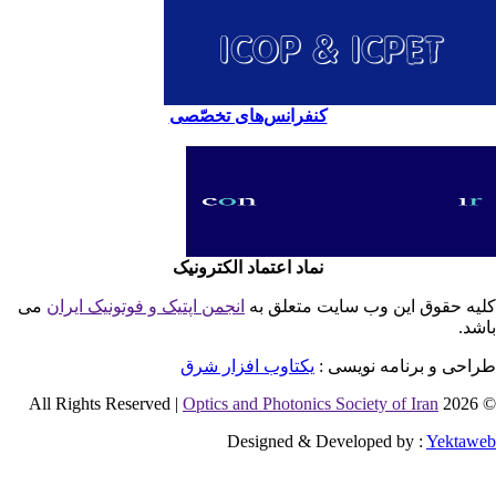
کنفرانس‌های تخصّصی
نماد اعتماد الکترونیک
یه حقوق این وب سایت متعلق به
انجمن اپتیک و فوتونیک ایران
می
شد.
احی و برنامه نویسی :
یکتاوب افزار شرق
Optics and Photonics Society of Iran
© 2026 
Designed & Developed by :
Yektaw