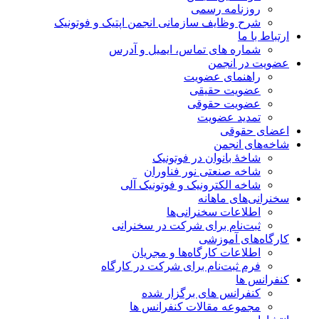
روزنامه رسمی
شرح وظایف سازمانی انجمن اپتیک و فوتونیک
ارتباط با ما
شماره های تماس، ایمیل و آدرس
عضویت در انجمن
راهنمای عضویت
عضویت حقیقی
عضویت حقوقی
تمدید عضویت
اعضای حقوقی
شاخه‌های انجمن
شاخۀ بانوان در فوتونیک
شاخه صنعتی نور فناوران
شاخه‌ الکترونیک و فوتونیک آلی
سخنرانی‌های ماهانه
اطلاعات سخنرانی‌‌ها
ثبت‌نام برای شرکت در سخنرانی
کارگاه‌های آموزشی
اطلاعات کارگاه‌ها و مجریان
فرم ثبت‌نام برای شرکت در کارگاه
کنفرانس ها
کنفرانس های برگزار شده
مجموعه مقالات کنفرانس ها