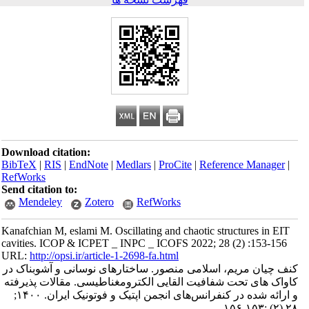
Download citation:
BibTeX
|
RIS
|
EndNote
|
Medlars
|
ProCite
|
Reference Manager
|
RefWorks
Send citation to:
Mendeley
Zotero
RefWorks
Kanafchian M, eslami M. Oscillating and chaotic structures in EIT
cavities. ICOP & ICPET _ INPC _ ICOFS 2022; 28 (2) :153-156
URL:
http://opsi.ir/article-1-2698-fa.html
کنف چیان مریم، اسلامی منصور. ساختارهای نوسانی و آشوبناک در
کاواک های تحت شفافیت القایی الکترومغناطیسی. مقالات پذیرفته
و ارائه شده در کنفرانس‌های انجمن اپتیک و فوتونیک ایران. ۱۴۰۰;
۲۸ (۲) :۱۵۳-۱۵۶