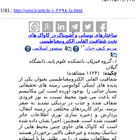
URL:
http://opsi.ir/article-۱-۲۶۹۸-fa.html
ساختارهای نوسانی و آشوبناک در کاواک های
تحت شفافیت القایی الکترومغناطیسی
۱
*
مریم کنف چیان
،
منصور اسلامی
۱- گروه فیزیک، دانشکده علوم پایه، دانشگاه
گیلان
چکیده:
(۱۶۲۴ مشاهده)
شفافیت القایی الکترومغناطیسی بعنوان یکی از
پدیده های اپتیکی کوانتومی زمینه های تحقیقاتی
بسیار جذابی را بوجود آورده است. این مکانیسم
که باعث می شود محیط نسبت به نور فرودی
شفاف شده و جذب در نزدیکی تشدید به صفر
برسد، برای کاربردهای مختلفی در زمینه انتقال،
پردازش و ذخیره سازی نوری اطلاعات حائز
اهمیت شده است. همچنین، اخیرا نشان داده شده
است که کاواک های حاوی چنین محیط هایی از
دینامیک پیچیده و غیرخطی بالایی برخوردار هستند
که مطالعات بیشتری را می طلبد. ما با استفاده