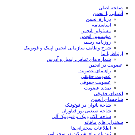
صفحه اصلی
آشنایی با انجمن
دربارۀ انجمن
اساسنامه
مسئولین انجمن
مؤسسین انجمن
روزنامه رسمی
شرح وظایف سازمانی انجمن اپتیک و فوتونیک
ارتباط با ما
شماره های تماس، ایمیل و آدرس
عضویت در انجمن
راهنمای عضویت
عضویت حقیقی
عضویت حقوقی
تمدید عضویت
اعضای حقوقی
شاخه‌های انجمن
شاخۀ بانوان در فوتونیک
شاخه صنعتی نور فناوران
شاخه‌ الکترونیک و فوتونیک آلی
سخنرانی‌های ماهانه
اطلاعات سخنرانی‌‌ها
ثبت‌نام برای شرکت در سخنرانی