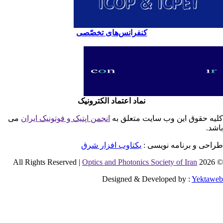
کنفرانس‌های تخصّصی
نماد اعتماد الکترونیک
یه حقوق این وب سایت متعلق به
انجمن اپتیک و فوتونیک ایران
می
شد.
احی و برنامه نویسی :
یکتاوب افزار شرق
Optics and Photonics Society of Iran
© 2026 
Designed & Developed by :
Yektaw