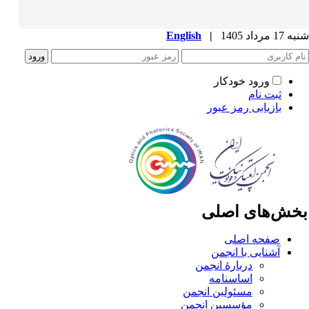
1 مرداد 1405
|
English
ورود خودکار
ثبت نام
بازیابی رمز عبور
خش‌های اصلی
صفحه اصلی
آشنایی با انجمن
دربارۀ انجمن
اساسنامه
مسئولین انجمن
مؤسسین انجمن