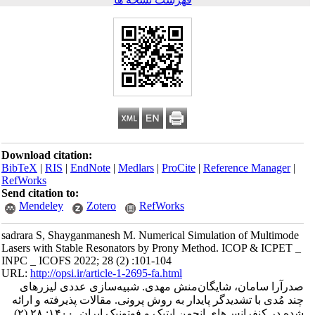
Download citation:
BibTeX
|
RIS
|
EndNote
|
Medlars
|
ProCite
|
Reference Manager
|
RefWorks
Send citation to:
Mendeley
Zotero
RefWorks
sadrara S, Shayganmanesh M. Numerical Simulation of Multimode
Lasers with Stable Resonators by Prony Method. ICOP & ICPET _
INPC _ ICOFS 2022; 28 (2) :101-104
URL:
http://opsi.ir/article-1-2695-fa.html
صدرآرا سامان، شایگان‌منش مهدی. شبیه‌سازی عددی لیزرهای
چند مُدی با تشدیدگر پایدار به روش پرونی. مقالات پذیرفته و ارائه
شده در کنفرانس‌های انجمن اپتیک و فوتونیک ایران. ۱۴۰۰; ۲۸ (۲)