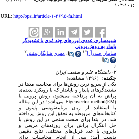
:۱۰۱-۱۰۴
URL:
http://opsi.ir/article-۱-۲۶۹۵-fa.html
شبیه‌سازی عددی لیزرهای چند مُدی با تشدیدگر
پایدار به روش پرونی
۲
۱
*
سامان صدرآرا
،
مهدی شایگان‌منش
۱-
۲- دانشگاه علم و صنعت ایران
چکیده:
(۱۴۹۶ مشاهده)
یکی از سریع ترین روش‌ها برای محاسبه مد‌ها در
تشدیدگر‌های پایدار و ناپایدار که با رویکرد پدیده‌ی
پراش به آن پرداخته می‌شود، روش پرونی یا
Eigenvector method(EM) می‌باشد؛ در این مقاله
با استفاده از زبان برنامه‌نویسی پایتون و
کتابخانه‌های مربوطه به تحقق این روش پرداخته
شد. در ابتدا برای صحت سنجی در این روش با
حل انتگرال پراش برای روزنه‌های مربعی و
دایروی با عدد فرنل‌های مختلف، نتایج دقیقی
بدست آمد؛ پس از انجام محاسبات برای