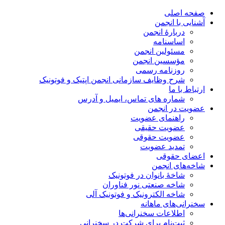
صفحه اصلی
آشنایی با انجمن
دربارۀ انجمن
اساسنامه
مسئولین انجمن
مؤسسین انجمن
روزنامه رسمی
شرح وظایف سازمانی انجمن اپتیک و فوتونیک
ارتباط با ما
شماره های تماس، ایمیل و آدرس
عضویت در انجمن
راهنمای عضویت
عضویت حقیقی
عضویت حقوقی
تمدید عضویت
اعضای حقوقی
شاخه‌های انجمن
شاخۀ بانوان در فوتونیک
شاخه صنعتی نور فناوران
شاخه‌ الکترونیک و فوتونیک آلی
سخنرانی‌های ماهانه
اطلاعات سخنرانی‌‌ها
ثبت‌نام برای شرکت در سخنرانی