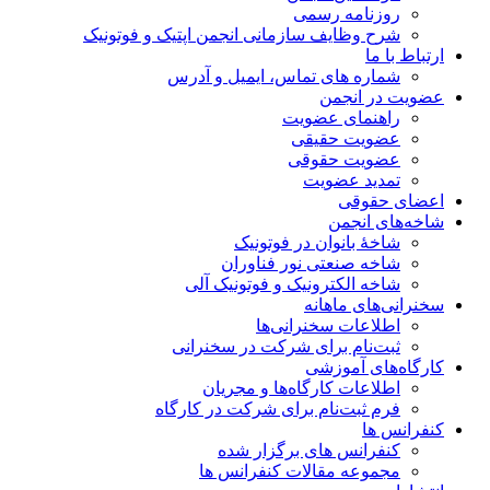
روزنامه رسمی
شرح وظایف سازمانی انجمن اپتیک و فوتونیک
ارتباط با ما
شماره های تماس، ایمیل و آدرس
عضویت در انجمن
راهنمای عضویت
عضویت حقیقی
عضویت حقوقی
تمدید عضویت
اعضای حقوقی
شاخه‌های انجمن
شاخۀ بانوان در فوتونیک
شاخه صنعتی نور فناوران
شاخه‌ الکترونیک و فوتونیک آلی
سخنرانی‌های ماهانه
اطلاعات سخنرانی‌‌ها
ثبت‌نام برای شرکت در سخنرانی
کارگاه‌های آموزشی
اطلاعات کارگاه‌ها و مجریان
فرم ثبت‌نام برای شرکت در کارگاه
کنفرانس ها
کنفرانس های برگزار شده
مجموعه مقالات کنفرانس ها