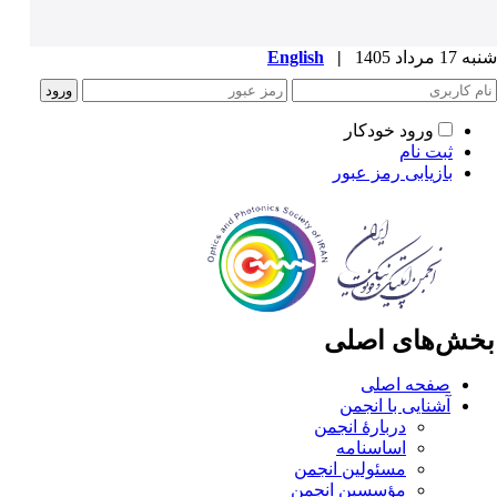
1 مرداد 1405
|
English
ورود خودکار
ثبت نام
بازیابی رمز عبور
خش‌های اصلی
صفحه اصلی
آشنایی با انجمن
دربارۀ انجمن
اساسنامه
مسئولین انجمن
مؤسسین انجمن