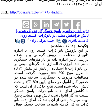
ایران. ۱۴۰۰; ۲۸ (۲) :۱۱۷-۱۲۰
URL:
http://opsi.ir/article-۱-۲۶۸۰-fa.html
تاثیر اندازه دانه بر پاسخ حسگرگاز تحریک شده با
تابش فرابنفش مبتنی بر نانوذرات اکسید روی
۱
*
فاطمه باقری
،
حمید هراتی زاده
چکیده:
(۱۵۹۸ مشاهده)
در این پژوهش نانو ذرات اکسید روی با اندازه
دانه­های مختلف به روش گرمابی و با هدف
بررسی تاثیر اندازه دانه بر پارامترهای حسگری
سنتز شد. انرژی فعال­سازی حسگرهای مبتنی بر
این نانو ذرات با استفاده از تابش فرابنفش (UV)
با طول موج nm 390 صورت گرفته است.
مطالعات مربوط به حسگرهای ساخته شده در
حضور گاز اتانول در دمای پایین (C° 80) و تحت
تابش انجام شده است. نتایج حاکی از آن است که
با کاهش اندازه دانه نانو ذرات، پاسخ حسگر
نسبت به گاز اتانول تحت تابش بهبود می­یابد. پاسخ
بهینه می­تواند ناشی از آن باشد که اندازه دانه نانو
ذرات به کار گرفته شده در ساخت حسگر فعال