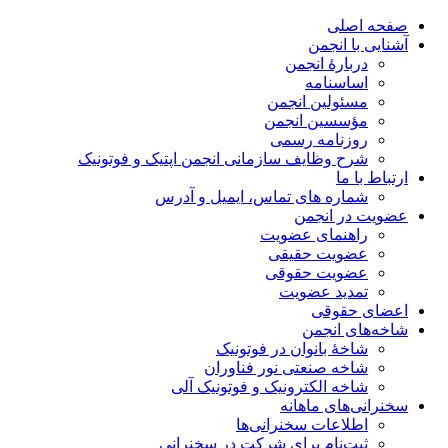
صفحه اصلی
آشنایی با انجمن
دربارۀ انجمن
اساسنامه
مسئولین انجمن
مؤسسین انجمن
روزنامه رسمی
شرح وظایف سازمانی انجمن اپتیک و فوتونیک
ارتباط با ما
شماره های تماس، ایمیل و آدرس
عضویت در انجمن
راهنمای عضویت
عضویت حقیقی
عضویت حقوقی
تمدید عضویت
اعضای حقوقی
شاخه‌های انجمن
شاخۀ بانوان در فوتونیک
شاخه صنعتی نور فناوران
شاخه‌ الکترونیک و فوتونیک آلی
سخنرانی‌های ماهانه
اطلاعات سخنرانی‌‌ها
ثبت‌نام برای شرکت در سخنرانی