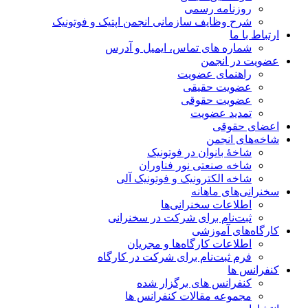
روزنامه رسمی
شرح وظایف سازمانی انجمن اپتیک و فوتونیک
ارتباط با ما
شماره های تماس، ایمیل و آدرس
عضویت در انجمن
راهنمای عضویت
عضویت حقیقی
عضویت حقوقی
تمدید عضویت
اعضای حقوقی
شاخه‌های انجمن
شاخۀ بانوان در فوتونیک
شاخه صنعتی نور فناوران
شاخه‌ الکترونیک و فوتونیک آلی
سخنرانی‌های ماهانه
اطلاعات سخنرانی‌‌ها
ثبت‌نام برای شرکت در سخنرانی
کارگاه‌های آموزشی
اطلاعات کارگاه‌ها و مجریان
فرم ثبت‌نام برای شرکت در کارگاه
کنفرانس ها
کنفرانس های برگزار شده
مجموعه مقالات کنفرانس ها