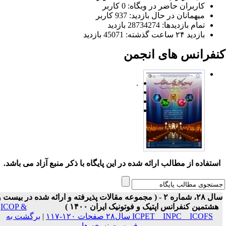
کاربران حاضر در وبگاه: 0 کاربر
میهمانان در حال بازدید: 937 کاربر
تمام بازدید‌ها: 28734274 بازدید
بازدید ۲۴ ساعت گذشته: 45071 بازدید
نفرانس های انجمن
.
ستفاده از مطالب ارائه شده در این پایگاه با ذکر منبع آزاد می باشد.
سال ۲۸، شماره ۲ - ( مجموعه مقالات پذیرفته و ارائه شده در بیست و
هشتمین کنفرانس اپتیک و فوتونیک ایران ۱۴۰۰ )
ICOP &
ICPET _ INPC _ ICOFS سال۲۸ صفحات ۱۲۰-۱۱۷
|
برگشت به
فهرست نسخه ها