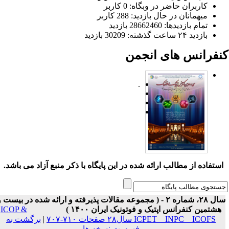
کاربران حاضر در وبگاه: 0 کاربر
میهمانان در حال بازدید: 288 کاربر
تمام بازدید‌ها: 28662460 بازدید
بازدید ۲۴ ساعت گذشته: 30209 بازدید
نفرانس های انجمن
.
ستفاده از مطالب ارائه شده در این پایگاه با ذکر منبع آزاد می باشد.
سال ۲۸، شماره ۲ - ( مجموعه مقالات پذیرفته و ارائه شده در بیست و
هشتمین کنفرانس اپتیک و فوتونیک ایران ۱۴۰۰ )
ICOP &
ICPET _ INPC _ ICOFS سال۲۸ صفحات ۷۱۰-۷۰۷
|
برگشت به
فهرست نسخه ها