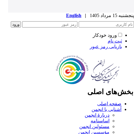
به 15 مرداد 1405
|
English
ورود خودکار
ثبت نام
بازیابی رمز عبور
خش‌های اصلی
صفحه اصلی
آشنایی با انجمن
دربارۀ انجمن
اساسنامه
مسئولین انجمن
مؤسسین انجمن