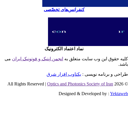
کنفرانس‌های تخصّصی
نماد اعتماد الکترونیک
یه حقوق این وب سایت متعلق به
انجمن اپتیک و فوتونیک ایران
می
شد.
احی و برنامه نویسی :
یکتاوب افزار شرق
Optics and Photonics Society of Iran
© 2026 
Designed & Developed by :
Yektaw