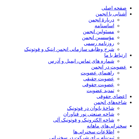
صفحه اصلی
آشنایی با انجمن
دربارۀ انجمن
اساسنامه
مسئولین انجمن
مؤسسین انجمن
روزنامه رسمی
شرح وظایف سازمانی انجمن اپتیک و فوتونیک
ارتباط با ما
شماره های تماس، ایمیل و آدرس
عضویت در انجمن
راهنمای عضویت
عضویت حقیقی
عضویت حقوقی
تمدید عضویت
اعضای حقوقی
شاخه‌های انجمن
شاخۀ بانوان در فوتونیک
شاخه صنعتی نور فناوران
شاخه‌ الکترونیک و فوتونیک آلی
سخنرانی‌های ماهانه
اطلاعات سخنرانی‌‌ها
ثبت‌نام برای شرکت در سخنرانی