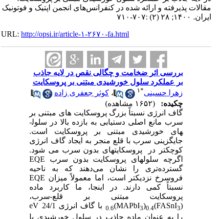
مقالات پذیرفته و ارائه شده در کنفرانس‌های انجمن اپتیک و فوتونیک
ایران. ۱۴۰۰; ۲۸ (۲) :۷۰۷-۷۱۰
URL:
http://opsi.ir/article-۱-۲۶۷۰-fa.html
بررسی اثر ضخامت و چگالی نقص در لایه جاذب
بر عملکرد سلول خورشیدی مبتنی بر پروسکایت
۱
*
زهرا حسینی
،
کوثر جعفری زاده
چکیده:
(۱۶۵۲ مشاهده)
گاف انرژی نسبتاً بزرگ پروسکایت های مبتنی بر
سرب مانع اصلی دستیابی به بازده بالا در سلول­
های خورشیدی مبتنی بر پروسکایت است.
جایگزینی سرب با قلع منجر به ایجاد گاف انرژی
کوچکتر در پروسکایت­های بدون سرب می شود.
اگرچه سلول­های پروسکایت بدون سرب EQE
گسترده‌تری را نشان می‌دهند که به ناحیه
فروسرخ نزدیک­تر است، اما معمولاً میزان EQE
نسبتاً کمی دارند. در اینجا، ما کاربرد ماده
پروسکایت مبتنی بر قلع-سرب،
(FASnI
)
)
(MAPbI
با گاف انرژی eV 24/1
0.6
3
0.4
3
را به عنوان ماده جاذب در سلول خورشیدی با