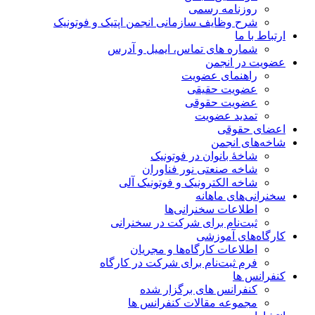
روزنامه رسمی
شرح وظایف سازمانی انجمن اپتیک و فوتونیک
ارتباط با ما
شماره های تماس، ایمیل و آدرس
عضویت در انجمن
راهنمای عضویت
عضویت حقیقی
عضویت حقوقی
تمدید عضویت
اعضای حقوقی
شاخه‌های انجمن
شاخۀ بانوان در فوتونیک
شاخه صنعتی نور فناوران
شاخه‌ الکترونیک و فوتونیک آلی
سخنرانی‌های ماهانه
اطلاعات سخنرانی‌‌ها
ثبت‌نام برای شرکت در سخنرانی
کارگاه‌های آموزشی
اطلاعات کارگاه‌ها و مجریان
فرم ثبت‌نام برای شرکت در کارگاه
کنفرانس ها
کنفرانس های برگزار شده
مجموعه مقالات کنفرانس ها