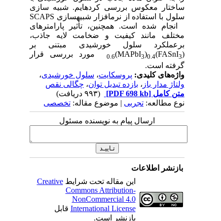
ساختار معکوس بررسی کرده­ایم. شبیه ­سازی
سلول با استفاده از نرم­افزار شبیه­سازی SCAPS
انجام شده است. همچنین، تأثیر پارامترهای
مختلف مانند کیفیت و ضخامت لایه جاذب،
برعملکرد سلول خورشیدی مبتنی بر
(FASnI
)
)
(MAPbI
مورد بررسی قرار
0.6
3
0.4
3
گرفته است.
واژه‌های کلیدی:
پروسکایت
،
سلول خورشیدی
،
ولتاژ مدار باز
،
بازده تبدیل توان
،
چگالی نقص
متن کامل
[PDF 698 kb]
(۹۹۳ دریافت)
نوع مطالعه:
تجربی
| موضوع مقاله:
تخصصی
ارسال پیام به نویسنده مسئول
بازنشر اطلاعات
این مقاله تحت شرایط
Creative
Commons Attribution-
NonCommercial 4.0
International License
قابل
بازنشر است.