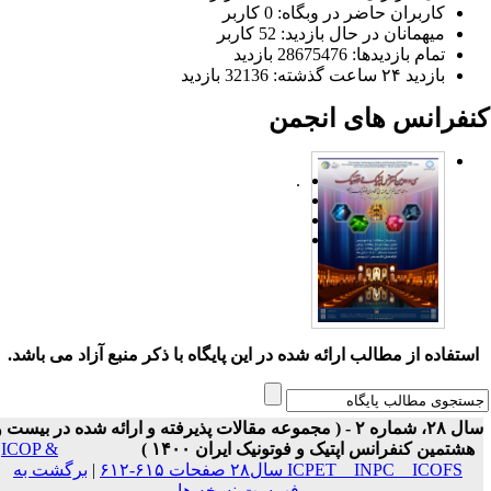
کاربران حاضر در وبگاه: 0 کاربر
میهمانان در حال بازدید: 52 کاربر
تمام بازدید‌ها: 28675476 بازدید
بازدید ۲۴ ساعت گذشته: 32136 بازدید
نفرانس های انجمن
.
ستفاده از مطالب ارائه شده در این پایگاه با ذکر منبع آزاد می باشد.
سال ۲۸، شماره ۲ - ( مجموعه مقالات پذیرفته و ارائه شده در بیست و
هشتمین کنفرانس اپتیک و فوتونیک ایران ۱۴۰۰ )
ICOP &
ICPET _ INPC _ ICOFS سال۲۸ صفحات ۶۱۵-۶۱۲
|
برگشت به
فهرست نسخه ها