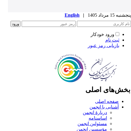
به 15 مرداد 1405
|
English
ورود خودکار
ثبت نام
بازیابی رمز عبور
خش‌های اصلی
صفحه اصلی
آشنایی با انجمن
دربارۀ انجمن
اساسنامه
مسئولین انجمن
مؤسسین انجمن