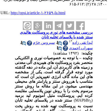
۱۴۰۰; ۲۸ (۲) :۶۱۲-۶۱۵
URL:
http://opsi.ir/article-۱-۲۶۵۹-fa.html
بررسی مشخصه های نوری پروسکایت هالیدی
سنتز شده با پلاسمای تخلیه تابان
۱
*
لیدا تقی زاده
،
سیروس خرّم
،
سهراب احمدی
چکیده:
(۱۴۹۲ مشاهده)
چکیده
–
با توجه به خصوصیات نوری و الکتریکی
منحصر بفرد پروسکایت های هیبریدی آلی-معدنی
و زمینه های کاربردی آن، این ماده در دهه گذشته
مورد توجه قرار گرفته است. یکی از مشخصه
های این ماده گاف انرژی تغییرپذیر آن است که
متناسب با هرروش سنتز و پارامتر های محیطی
مهندسی میشود. در این مقاله ما روش سنتز
مرسوم پخت را با روش نوین پلاسمایی مقایسه
کرده ایم. پروسکایت متیل آمونیوم لید برمید
(MAPbBr
)
سنتز شده در پلاسمای تخلیه تابان
3
نسبت به پروسکایت تهیه شده به روش پخت
دارای نورزایی بهتر، گاف انرژی کوچکتر و