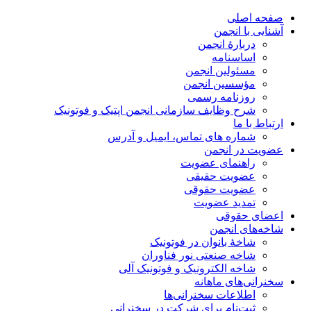
صفحه اصلی
آشنایی با انجمن
دربارۀ انجمن
اساسنامه
مسئولین انجمن
مؤسسین انجمن
روزنامه رسمی
شرح وظایف سازمانی انجمن اپتیک و فوتونیک
ارتباط با ما
شماره های تماس، ایمیل و آدرس
عضویت در انجمن
راهنمای عضویت
عضویت حقیقی
عضویت حقوقی
تمدید عضویت
اعضای حقوقی
شاخه‌های انجمن
شاخۀ بانوان در فوتونیک
شاخه صنعتی نور فناوران
شاخه‌ الکترونیک و فوتونیک آلی
سخنرانی‌های ماهانه
اطلاعات سخنرانی‌‌ها
ثبت‌نام برای شرکت در سخنرانی