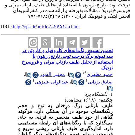
درخت توت، نارنج، زیتون با استفاده از تحلیل طیف بازتاب مرئی و
فروسرخ نزدیک. مقالات پذیرفته و ارائه شده در کنفرانس‌های
انجمن اپتیک و فوتونیک ایران. ۱۴۰۰; ۲۸ (۲) :۷۶۸-۷۷۱
URL:
http://opsi.ir/article-۱-۲۶۵۶-fa.html
تخمین نسبت رنگ‌‌دانه‌های کلروفیل و کاروتن در
سه نمونه برگ درخت توت، نارنج، زیتون با
استفاده از تحلیل طیف بازتاب مرئی و فروسرخ
نزدیک
۱
*
حمید مطهری
،
مجتبی اله‌پور
،
۱
۱
صادق یزدانی
،
عبدالولی علیزهی
۱- دانشگاه یزد
چکیده:
(۱۶۱۸ مشاهده)
طیف بازتابی برگ درختان به نوع و حجم
رنگدانه‌های موجود در آن بستگی دارد. هرگونه
گیاهی از خود طیف منحصر به فردی به جای
می‌گذارد که با رنگدانه‌های آن رابطه مستقیمی
دارد. اندازه‌گیری طیف بازتابی روشی سریع و
غیرمخرب برای تعیین رنگدانه‌های برگ گیاهان