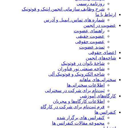
روزنامه رسمی
شرح وظایف سازمانی انجمن اپتیک و فوتونیک
ارتباط با ما
شماره های تماس، ایمیل و آدرس
عضویت در انجمن
راهنمای عضویت
عضویت حقیقی
عضویت حقوقی
تمدید عضویت
اعضای حقوقی
شاخه‌های انجمن
شاخۀ بانوان در فوتونیک
شاخه صنعتی نور فناوران
شاخه‌ الکترونیک و فوتونیک آلی
سخنرانی‌های ماهانه
اطلاعات سخنرانی‌‌ها
ثبت‌نام برای شرکت در سخنرانی
کارگاه‌های آموزشی
اطلاعات کارگاه‌ها و مجریان
فرم ثبت‌نام برای شرکت در کارگاه
کنفرانس ها
کنفرانس های برگزار شده
مجموعه مقالات کنفرانس ها