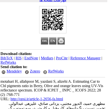
Download citation:
BibTeX
|
RIS
|
EndNote
|
Medlars
|
ProCite
|
Reference Manager
|
RefWorks
Send citation to:
Mendeley
Zotero
RefWorks
motahari H, allahpoor M, yazdani S, alizehi A. Estimating Car to
Chl pigments ratio in Berry, Olive and orange leaves using UV-Vis
reflectance spectrum. ICOP & ICPET _ INPC _ ICOFS 2022; 28
(2) :768-771
URL:
http://opsi.ir/article-1-2656-fa.html
مطهری حمید، اله‌پور مجتبی، یزدانی صادق، علیزهی عبدالولی.
تخمین نسبت رنگ‌‌دانه‌های کلروفیل و کاروتن در سه نمونه برگ