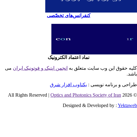
کنفرانس‌های تخصّصی
نماد اعتماد الکترونیک
یه حقوق این وب سایت متعلق به
انجمن اپتیک و فوتونیک ایران
می
شد.
احی و برنامه نویسی :
یکتاوب افزار شرق
Optics and Photonics Society of Iran
© 2026 
Designed & Developed by :
Yektaw