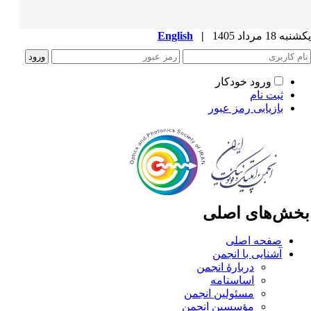
ه 18 مرداد 1405
|
English
ورود خودکار
ثبت نام
بازیابی رمز عبور
خش‌های اصلی
صفحه اصلی
آشنایی با انجمن
دربارۀ انجمن
اساسنامه
مسئولین انجمن
مؤسسین انجمن