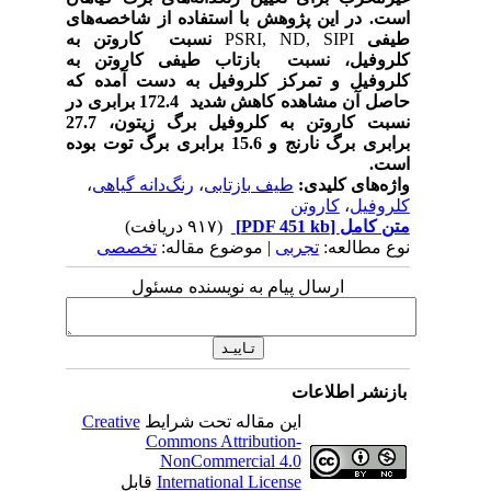
است. در این پژوهش با استفاده از شاخصه‌های
طیفی
PSRI, ND, SIPI
نسبت کاروتن به
کلروفیل، نسبت بازتاب طیفی کاروتن به
کلروفیل و تمرکز کلروفیل به دست آمده که
حاصل آن مشاهده کاهش شدید 172.4 برابری
در
نسبت کاروتن به کلروفیل برگ زیتون، 27.7
برابری برگ نارنج و 15.6 برابری برگ توت بوده
است.
واژه‌های کلیدی:
طیف بازتابی
،
رنگ‌دانه گیاهی
،
کلروفیل
،
کاروتن
متن کامل
[PDF 451 kb]
(۹۱۷ دریافت)
نوع مطالعه:
تجربی
| موضوع مقاله:
تخصصی
ارسال پیام به نویسنده مسئول
بازنشر اطلاعات
این مقاله تحت شرایط
Creative
Commons Attribution-
NonCommercial 4.0
International License
قابل