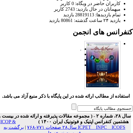
کاربران حاضر در وبگاه: 0 کاربر
میهمانان در حال بازدید: 2743 کاربر
تمام بازدید‌ها: 28819113 بازدید
بازدید ۲۴ ساعت گذشته: 80861 بازدید
نفرانس های انجمن
.
ستفاده از مطالب ارائه شده در این پایگاه با ذکر منبع آزاد می باشد.
سال ۲۸، شماره ۲ - ( مجموعه مقالات پذیرفته و ارائه شده در بیست و
هشتمین کنفرانس اپتیک و فوتونیک ایران ۱۴۰۰ )
ICOP &
ICPET _ INPC _ ICOFS سال۲۸ صفحات ۷۷۱-۷۶۸
|
برگشت به
فهرست نسخه ها