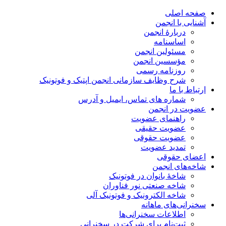
صفحه اصلی
آشنایی با انجمن
دربارۀ انجمن
اساسنامه
مسئولین انجمن
مؤسسین انجمن
روزنامه رسمی
شرح وظایف سازمانی انجمن اپتیک و فوتونیک
ارتباط با ما
شماره های تماس، ایمیل و آدرس
عضویت در انجمن
راهنمای عضویت
عضویت حقیقی
عضویت حقوقی
تمدید عضویت
اعضای حقوقی
شاخه‌های انجمن
شاخۀ بانوان در فوتونیک
شاخه صنعتی نور فناوران
شاخه‌ الکترونیک و فوتونیک آلی
سخنرانی‌های ماهانه
اطلاعات سخنرانی‌‌ها
ثبت‌نام برای شرکت در سخنرانی