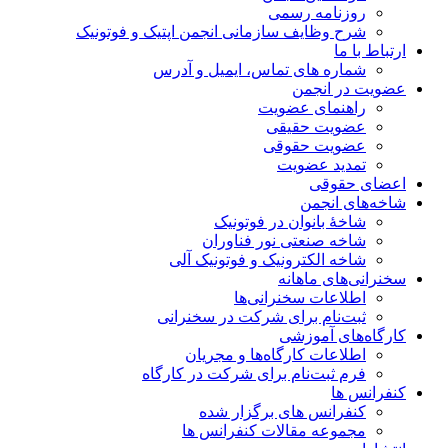
روزنامه رسمی
شرح وظایف سازمانی انجمن اپتیک و فوتونیک
ارتباط با ما
شماره های تماس، ایمیل و آدرس
عضویت در انجمن
راهنمای عضویت
عضویت حقیقی
عضویت حقوقی
تمدید عضویت
اعضای حقوقی
شاخه‌های انجمن
شاخۀ بانوان در فوتونیک
شاخه صنعتی نور فناوران
شاخه‌ الکترونیک و فوتونیک آلی
سخنرانی‌های ماهانه
اطلاعات سخنرانی‌‌ها
ثبت‌نام برای شرکت در سخنرانی
کارگاه‌های آموزشی
اطلاعات کارگاه‌ها و مجریان
فرم ثبت‌نام برای شرکت در کارگاه
کنفرانس ها
کنفرانس های برگزار شده
مجموعه مقالات کنفرانس ها