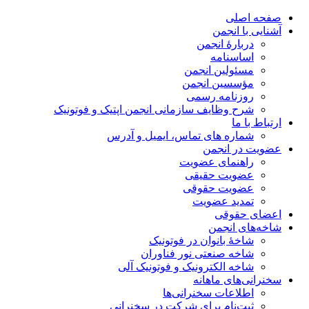
صفحه اصلی
آشنایی با انجمن
دربارۀ انجمن
اساسنامه
مسئولین انجمن
مؤسسین انجمن
روزنامه رسمی
شرح وظایف سازمانی انجمن اپتیک و فوتونیک
ارتباط با ما
شماره های تماس، ایمیل و آدرس
عضویت در انجمن
راهنمای عضویت
عضویت حقیقی
عضویت حقوقی
تمدید عضویت
اعضای حقوقی
شاخه‌های انجمن
شاخۀ بانوان در فوتونیک
شاخه صنعتی نور فناوران
شاخه‌ الکترونیک و فوتونیک آلی
سخنرانی‌های ماهانه
اطلاعات سخنرانی‌‌ها
ثبت‌نام برای شرکت در سخنرانی