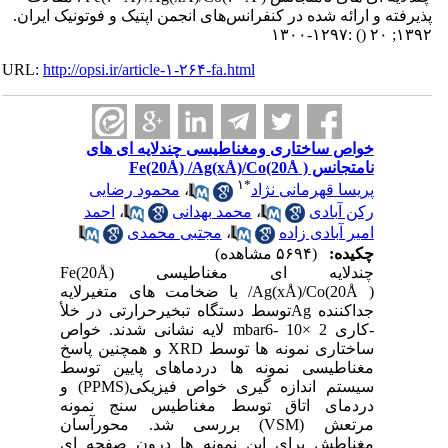
پذیرفته و ارائه شده در کنفرانس‌های انجمن اپتیک و فوتونیک ایران.
:۱۲۹۷-۱۳۰۰
()
۱۳۹۲; ۲۰
URL:
http://opsi.ir/article-۱-۲۶۴-fa.html
خواص ساختاری ومغناطیسی چندلایه ای های
نامتجانس ( Fe(20Å) /Ag(xÅ)/Co(20Å
۱
*
پریسا قهرمانی نژاد
،
محمود رضایی
رکن آبادی
،
محمد بهدانی
،
احمد
امیر آبادی زاده
،
مجتبی محمدی
چکیده:
(۵۶۹۴ مشاهده)
چندلایه ای مغناطیسی Fe(20Å)
/Ag(xÅ)/Co(20Å ) با ضخامت های متغیرلایه
جداکننده Agتوسط دستگاه تبخیرحرارتی در خلأ
-کاری mbar6- 10× 2 لایه نشانی شدند. خواص
ساختاری نمونه ها توسط XRD و همچنین پاسخ
مغناطیسی نمونه ها دردماهای پایین توسط
سیستم اندازه گیری خواص فیزیکی(PPMS) و
دردمای اتاق توسط مغناطیس سنج نمونه
مرتعش (VSM) بررسی شد. محورآسان
مغناطش برای این نمونه ها درون صفحه ای