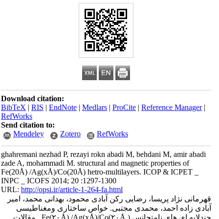
Download citation:
BibTeX
|
RIS
|
EndNote
|
Medlars
|
ProCite
|
Reference Manager
|
RefWorks
Send citation to:
Mendeley
Zotero
RefWorks
ghahremani nezhad P, rezayi rokn abadi M, behdani M, amir abadi
zade A, mohammadi M. structural and magnetic properties of
Fe(20Å) /Ag(xÅ)/Co(20Å) hetro-multilayers. ICOP & ICPET _
INPC _ ICOFS 2014; 20 :1297-1300
URL:
http://opsi.ir/article-1-264-fa.html
قهرمانی نژاد پریسا، رضایی رکن آبادی محمود، بهدانی محمد، امیر
آبادی زاده احمد، محمدی مجتبی. خواص ساختاری ومغناطیسی
چندلایه ای های نامتجانس ( Fe(۲۰Å) /Ag(xÅ)/Co(۲۰Å . مقالات