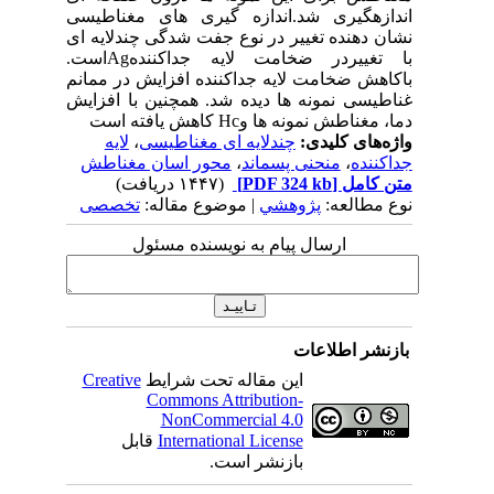
اندازهگیری شد.اندازه گیری های مغناطیسی
نشان دهنده تغییر در نوع جفت شدگی چندلایه ای
با تغییردر ضخامت لایه جداکنندهAgاست.
باکاهش ضخامت لایه جداکننده افزایش در ممانم
غناطیسی نمونه ها دیده شد. همچنین با افزایش
دما، مغناطش نمونه ها وHc کاهش یافته است
واژه‌های کلیدی:
چندلایه ای مغناطیسی
،
لایه
جداکننده
،
منحنی پسماند
،
محور اسان مغناطش
متن کامل
[PDF 324 kb]
(۱۴۴۷ دریافت)
نوع مطالعه:
پژوهشي
| موضوع مقاله:
تخصصی
ارسال پیام به نویسنده مسئول
بازنشر اطلاعات
این مقاله تحت شرایط
Creative
Commons Attribution-
NonCommercial 4.0
International License
قابل
بازنشر است.