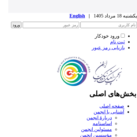
ه 18 مرداد 1405
|
English
ورود خودکار
ثبت نام
بازیابی رمز عبور
خش‌های اصلی
صفحه اصلی
آشنایی با انجمن
دربارۀ انجمن
اساسنامه
مسئولین انجمن
مؤسسین انجمن