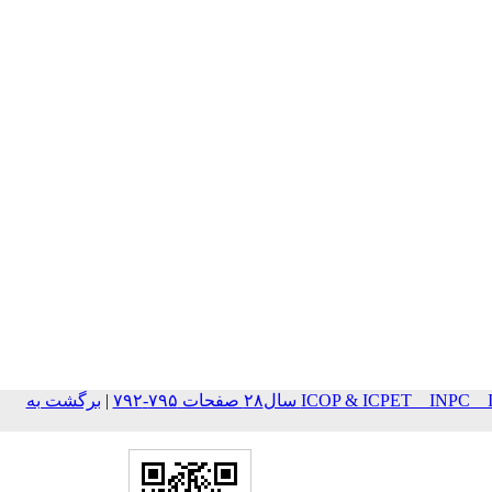
ICOP & ICPET _ IN سال۲۸ صفحات ۷۹۵-۷۹۲
|
برگشت به