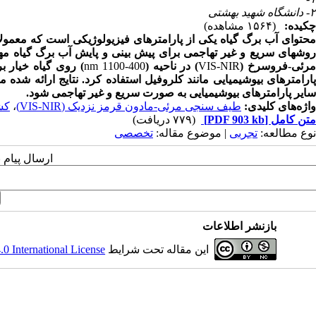
۲- دانشگاه شهید بهشتی
چکیده:
(۱۵۶۴ مشاهده)
محتوای آب برگ گیاه یکی از پارامترهای فیزیولوژیکی است که معمول
روشهای سریع و غیر تهاجمی برای پیش بینی و پایش آب برگ گیاه مه
رئی-فروسرخ (
VIS-NIR
) در ناحیه (
400-1100 nm
) روی گیاه خیار 
پارامترهای بیوشیمیایی مانند کلروفیل استفاده کرد. نتایج ارائه شد
سایر پارامترهای بیوشیمیایی به صورت سریع و غیر تهاجمی شود.
واژه‌های کلیدی:
طیف سنجی مرئی-مادون قرمز نزدیک (VIS-NIR)
،
کش
متن کامل
[PDF 903 kb]
(۷۷۹ دریافت)
نوع مطالعه:
تجربی
| موضوع مقاله:
تخصصی
ارسال پیام 
بازنشر اطلاعات
این مقاله تحت شرایط
 International License