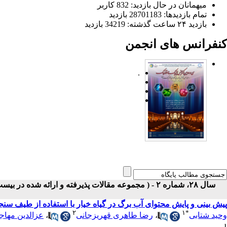
میهمانان در حال بازدید: 832 کاربر
تمام بازدید‌ها: 28701183 بازدید
بازدید ۲۴ ساعت گذشته: 34219 بازدید
کنفرانس های انجمن
.
سال ۲۸، شماره ۲ - ( مجموعه مقالات پذیرفته و ارائه شده در بیست و هشتمین کنفرانس اپتیک و فوتونیک ایران ۱۴۰۰ )
پیش بینی و پایش محتوای آب برگ در گیاه خیار با استفاده از طیف سنجی مرئ
۲
۱
*
وحید شتابی
،
رضا طاهری قهریزجانی
،
عزالدین مهاج
۱-