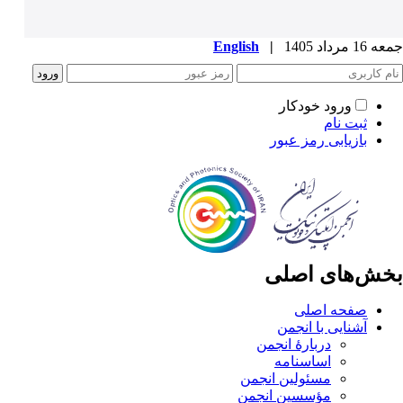
جمعه 16 مرداد 1405
|
English
ورود خودکار
ثبت نام
بازیابی رمز عبور
بخش‌های اصلی
صفحه اصلی
آشنایی با انجمن
دربارۀ انجمن
اساسنامه
مسئولین انجمن
مؤسسین انجمن