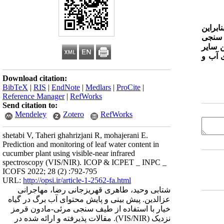
براین
 سنجی
ن سایر
ی آب و
Download citation:
BibTeX
|
RIS
|
EndNote
|
Medlars
|
ProCite
|
Reference Manager
|
RefWorks
Send citation to:
Mendeley
Zotero
RefWorks
shetabi V, Taheri ghahrizjani R, mohajerani E.
Prediction and monitoring of leaf water content in
cucumber plant using visible-near infrared
spectroscopy (VIS/NIR). ICOP & ICPET _ INPC _
ICOFS 2022; 28 (2) :792-795
URL:
http://opsi.ir/article-1-2562-fa.html
شتابی وحید، طاهری قهریزجانی رضا، مهاجرانی
عزالدین. پیش بینی و پایش محتوای آب برگ در گیاه
خیار با استفاده از طیف سنجی مرئی-مادون قرمز
نزدیک (VIS/NIR). مقالات پذیرفته و ارائه شده در