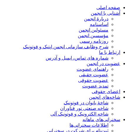
صفحه اصلی
آشنایی با انجمن
دربارۀ انجمن
اساسنامه
مسئولین انجمن
مؤسسین انجمن
روزنامه رسمی
شرح وظایف سازمانی انجمن اپتیک و فوتونیک
ارتباط با ما
شماره های تماس، ایمیل و آدرس
عضویت در انجمن
راهنمای عضویت
عضویت حقیقی
عضویت حقوقی
تمدید عضویت
اعضای حقوقی
شاخه‌های انجمن
شاخۀ بانوان در فوتونیک
شاخه صنعتی نور فناوران
شاخه‌ الکترونیک و فوتونیک آلی
سخنرانی‌های ماهانه
اطلاعات سخنرانی‌‌ها
ثبت‌نام برای شرکت در سخنرانی