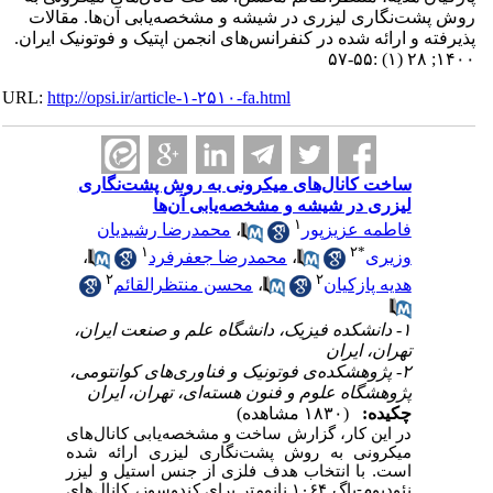
روش پشت‌نگاری لیزری در شیشه و مشخصه‌یابی آن‌ها. مقالات
پذیرفته و ارائه شده در کنفرانس‌های انجمن اپتیک و فوتونیک ایران.
۱۴۰۰; ۲۸ (۱) :۵۵-۵۷
URL:
http://opsi.ir/article-۱-۲۵۱۰-fa.html
ساخت کانال‌های میکرونی به روش پشت‌نگاری
لیزری در شیشه و مشخصه‌یابی آن‌ها
۱
فاطمه عزیزپور
،
محمدرضا رشیدیان
۱
۲
*
وزیری
،
محمدرضا جعفرفرد
،
۲
۲
هدیه پازکیان
،
محسن منتظرالقائم
۱- دانشکده فیزیک، دانشگاه علم و صنعت ایران،
تهران، ایران
۲- پژوهشکده‌ی فوتونیک و فناوری‌های کوانتومی،
پژوهشگاه علوم و فنون هسته‌ای، تهران، ایران
چکیده:
(۱۸۳۰ مشاهده)
در این کار، گزارش ساخت و مشخصه‌­یابی کانال­‌های
میکرونی به روش پشت‌­نگاری لیزری ارائه شده
است. با انتخاب هدف فلزی از جنس استیل و لیزر
نئودیوم-یاگ ۱۰۶۴ نانومتر برای کندوسوز، کانال­‌های