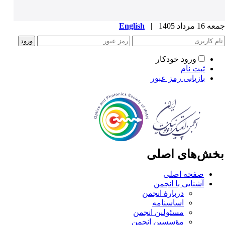
1 مرداد 1405
|
English
ورود خودکار
ثبت نام
بازیابی رمز عبور
خش‌های اصلی
صفحه اصلی
آشنایی با انجمن
دربارۀ انجمن
اساسنامه
مسئولین انجمن
مؤسسین انجمن