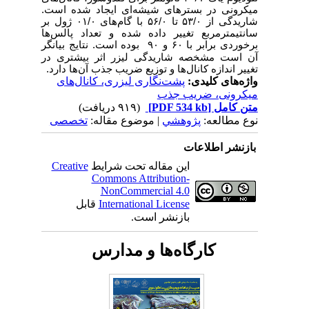
میکرونی در بسترهای شیشه‌­ای ایجاد شده است.
شاریدگی از ۵۳/۰ تا ۵۶/۰ با گام­‌های ۰۱/۰ ژول بر
سانتی­مترمربع تغییر داده شده و تعداد پالس‌­ها
برخوردی برابر با ۶۰
و ۹۰ بوده است. نتایج بیانگر
آن است مشخصه شاریدگی لیزر اثر بیش­تری در
تغییر اندازه کانال‌­ها و توزیع ضریب جذب آن‌­ها دارد.
واژه‌های کلیدی:
پشت‌نگاری لیزری، کانال‌های
میکرونی، ضریب جذب
متن کامل
[PDF 534 kb]
(۹۱۹ دریافت)
نوع مطالعه:
پژوهشي
| موضوع مقاله:
تخصصی
بازنشر اطلاعات
این مقاله تحت شرایط
Creative
Commons Attribution-
NonCommercial 4.0
International License
قابل
بازنشر است.
کارگاه‌ها و مدارس