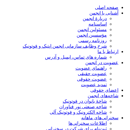
صفحه اصلی
آشنایی با انجمن
دربارۀ انجمن
اساسنامه
مسئولین انجمن
مؤسسین انجمن
روزنامه رسمی
شرح وظایف سازمانی انجمن اپتیک و فوتونیک
ارتباط با ما
شماره های تماس، ایمیل و آدرس
عضویت در انجمن
راهنمای عضویت
عضویت حقیقی
عضویت حقوقی
تمدید عضویت
اعضای حقوقی
شاخه‌های انجمن
شاخۀ بانوان در فوتونیک
شاخه صنعتی نور فناوران
شاخه‌ الکترونیک و فوتونیک آلی
سخنرانی‌های ماهانه
اطلاعات سخنرانی‌‌ها
ثبت‌نام برای شرکت در سخنرانی