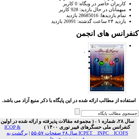
کاربران حاضر در وبگاه: 0 کاربر
میهمانان در حال بازدید: 928 کاربر
تمام بازدید‌ها: 28685016 بازدید
بازدید ۲۴ ساعت گذشته: 26991 بازدید
نفرانس های انجمن
.
ستفاده از مطالب ارائه شده در این پایگاه با ذکر منبع آزاد می باشد.
سال ۲۸، شماره ۱ - ( مجموعه مقالات پذیرفته و ارائه شده در اولین
کنفرانس ملی حسگرهای فیبر نوری ۱۴۰۰ )
ICOP &
ICPET _ INPC _ ICOFS سال۲۸ صفحات ۵۷-۵۵
|
برگشت به
فهرست نسخه ها