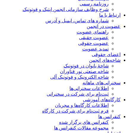
روزنامه رسمی
شرح وظایف سازمانی انجمن اپتیک و فوتونیک
ارتباط با ما
شماره های تماس، ایمیل و آدرس
عضویت در انجمن
راهنمای عضویت
عضویت حقیقی
عضویت حقوقی
تمدید عضویت
اعضای حقوقی
شاخه‌های انجمن
شاخۀ بانوان در فوتونیک
شاخه صنعتی نور فناوران
شاخه‌ الکترونیک و فوتونیک آلی
سخنرانی‌های ماهانه
اطلاعات سخنرانی‌‌ها
ثبت‌نام برای شرکت در سخنرانی
کارگاه‌های آموزشی
اطلاعات کارگاه‌ها و مجریان
فرم ثبت‌نام برای شرکت در کارگاه
کنفرانس ها
کنفرانس های برگزار شده
مجموعه مقالات کنفرانس ها