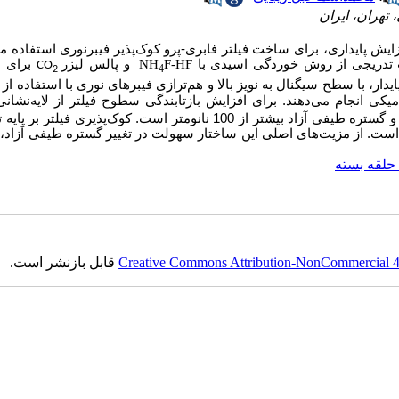
زایش پایداری، برای ساخت
فیلتر فابری-پرو کوک‌پذیر فیبرنوری
استفاده م
ت تدریجی از روش خوردگی اسیدی با
F-HF
NH
و پالس لیزر
برای ا
CO
4
2
یدار، با سطح سیگنال
به نویز بالا و هم‌ترازی فیبرهای نوری با استفاده از آ
 انجام می‌دهند. برای افزایش بازتابندگی سطوح فیلتر از لایه‌نشانی
آلومینیوم استفاده می‌شود. فیلتر فابری-پرو ساخته شده دارای فینس 61 و گستره طیفی آزاد بیشتر از 100 نانومتر است. کوک‌پذیری
در حالت کنترل حلقه بسته است. از مزیت‌های اصلی این ساختار سهولت در تغییر گستره طیفی آزاد
 حلقه بسته
Creative Commons Attribution-NonCommercial 4.0
قابل بازنشر است.