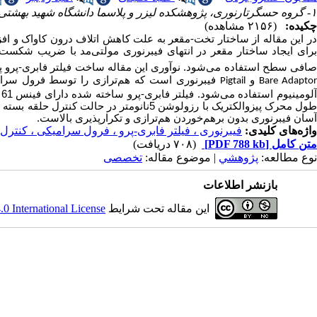
۱- گروه حسگرتارنوری، پژوهشکده لیزر و پلاسما دانشگاه شهید بهشتی، تهران، ایران
چکیده:
(۲۱۵۶ مشاهده)
ر این مقاله از ساختار تخت-مقعر به علت کاهش اتلاف درون کاواک و اف
رای ایجاد ساختار مقعر در انتهای فیبرنوری مولتی‌مد با ضریب شکس
افی سطح استفاده می‌شود. نوآوری این مقاله ساخت فیلتر فابری-پرو پا
و
فیبرنوری است که هم‌ترازی را توسط فرول سرامیکی
Pigtail
Bare Adapto
طول محرک پیزوالکتریک با رزولوشن 5نانومتر 
آسان فیبرنوری بدون برهم‌خوردن هم‌ترازی و تکرارپذیری بالاست.
واژه‌های کلیدی:
فیبرنوری ، فیلتر فابری-پرو ، فرول سرامیکی ، کنترل
متن کامل
[PDF 788 kb]
(۷۰۸ دریافت)
نوع مطالعه:
پژوهشي
| موضوع مقاله:
تخصصی
بازنشر اطلاعات
این مقاله تحت شرایط
 International License