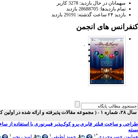
میهمانان در حال بازدید: 3278 کاربر
تمام بازدید‌ها: 28688705 بازدید
بازدید ۲۴ ساعت گذشته: 29191 بازدید
کنفرانس های انجمن
.
سال ۲۸، شماره ۱ - ( مجموعه مقالات پذیرفته و ارائه شده در اولین کنفرانس ملی حسگرهای فیبر نوری ۱۴۰۰ )
طراحی و ساخت فیلتر فابری-پرو کوک‌پذیر فیبرنوری با استفاده از ساخت
بسته
۱
۱
۱
*
همایون خسروجردی
،
حمید لطیفی
،
امید رنجبر