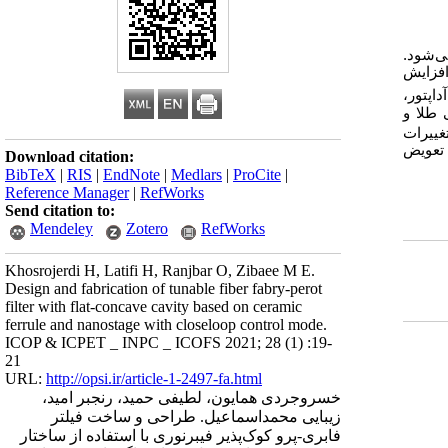
ی‌شود.
فزایش
داپتور،
 طلا و
 فیلتر بر پایه تغییرات
، تعویض‌
Download citation:
BibTeX
|
RIS
|
EndNote
|
Medlars
|
ProCite
|
Reference Manager
|
RefWorks
Send citation to:
Mendeley
Zotero
RefWorks
Khosrojerdi H, Latifi H, Ranjbar O, Zibaee M E.
Design and fabrication of tunable fiber fabry-perot
filter with flat-concave cavity based on ceramic
ferrule and nanostage with closeloop control mode.
ICOP & ICPET _ INPC _ ICOFS 2021; 28 (1) :19-
21
URL:
http://opsi.ir/article-1-2497-fa.html
خسروجردی همایون، لطیفی حمید، رنجبر امید،
زیبایی محمداسماعیل. طراحی و ساخت فیلتر
فابری-پرو کوک‌پذیر فیبرنوری با استفاده از ساختار