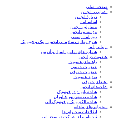
صفحه اصلی
آشنایی با انجمن
دربارۀ انجمن
اساسنامه
مسئولین انجمن
مؤسسین انجمن
روزنامه رسمی
شرح وظایف سازمانی انجمن اپتیک و فوتونیک
ارتباط با ما
شماره های تماس، ایمیل و آدرس
عضویت در انجمن
راهنمای عضویت
عضویت حقیقی
عضویت حقوقی
تمدید عضویت
اعضای حقوقی
شاخه‌های انجمن
شاخۀ بانوان در فوتونیک
شاخه صنعتی نور فناوران
شاخه‌ الکترونیک و فوتونیک آلی
سخنرانی‌های ماهانه
اطلاعات سخنرانی‌‌ها
ثبت‌نام برای شرکت در سخنرانی