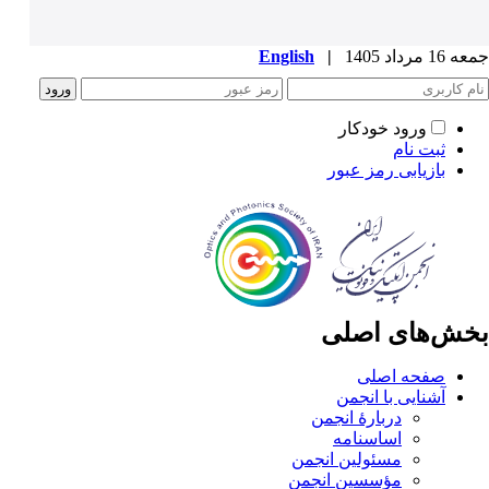
جمعه 16 مرداد 1405
|
English
ورود خودکار
ثبت نام
بازیابی رمز عبور
بخش‌های اصلی
صفحه اصلی
آشنایی با انجمن
دربارۀ انجمن
اساسنامه
مسئولین انجمن
مؤسسین انجمن