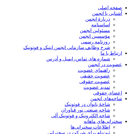
صفحه اصلی
آشنایی با انجمن
دربارۀ انجمن
اساسنامه
مسئولین انجمن
مؤسسین انجمن
روزنامه رسمی
شرح وظایف سازمانی انجمن اپتیک و فوتونیک
ارتباط با ما
شماره های تماس، ایمیل و آدرس
عضویت در انجمن
راهنمای عضویت
عضویت حقیقی
عضویت حقوقی
تمدید عضویت
اعضای حقوقی
شاخه‌های انجمن
شاخۀ بانوان در فوتونیک
شاخه صنعتی نور فناوران
شاخه‌ الکترونیک و فوتونیک آلی
سخنرانی‌های ماهانه
اطلاعات سخنرانی‌‌ها
ثبت‌نام برای شرکت در سخنرانی