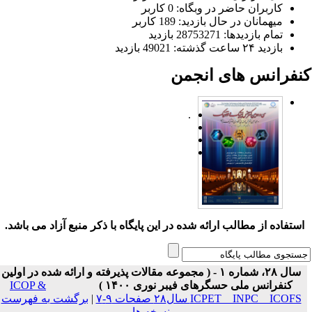
کاربران حاضر در وبگاه: 0 کاربر
میهمانان در حال بازدید: 189 کاربر
تمام بازدید‌ها: 28753271 بازدید
بازدید ۲۴ ساعت گذشته: 49021 بازدید
نفرانس های انجمن
.
ستفاده از مطالب ارائه شده در این پایگاه با ذکر منبع آزاد می باشد.
سال ۲۸، شماره ۱ - ( مجموعه مقالات پذیرفته و ارائه شده در اولین
کنفرانس ملی حسگرهای فیبر نوری ۱۴۰۰ )
ICOP &
ICPET _ INPC _ ICOFS سال۲۸ صفحات ۹-۷
|
برگشت به فهرست
نسخه ها