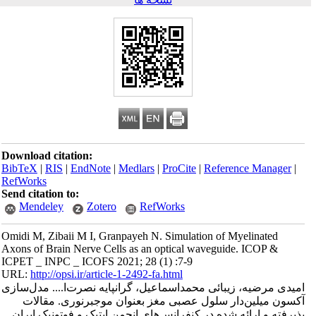
Download citation:
BibTeX
|
RIS
|
EndNote
|
Medlars
|
ProCite
|
Reference Manager
|
RefWorks
Send citation to:
Mendeley
Zotero
RefWorks
Omidi M, Zibaii M I, Granpayeh N. Simulation of Myelinated
Axons of Brain Nerve Cells as an optical waveguide. ICOP &
ICPET _ INPC _ ICOFS 2021; 28 (1) :7-9
URL:
http://opsi.ir/article-1-2492-fa.html
امیدی مرضیه، زیبائی محمداسماعیل، گرانپایه نصرت‌‌ا.... مدل‌‌سازی
آکسون میلین‌‌دار سلول عصبی مغز بعنوان موجبرنوری. مقالات
پذیرفته و ارائه شده در کنفرانس‌های انجمن اپتیک و فوتونیک ایران.