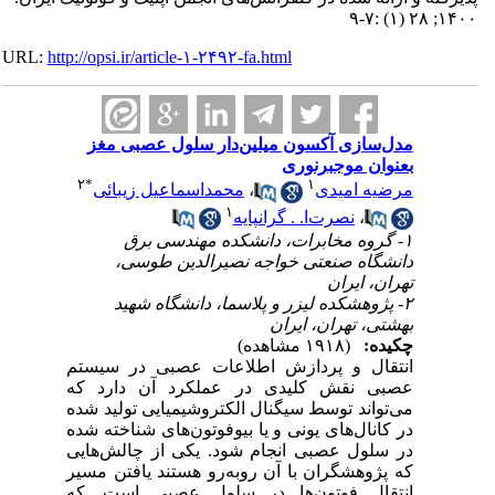
۱۴۰۰; ۲۸ (۱) :۷-۹
URL:
http://opsi.ir/article-۱-۲۴۹۲-fa.html
مدل‌‌سازی آکسون میلین‌‌دار سلول عصبی مغز
بعنوان موجبرنوری
۲
*
۱
مرضیه امیدی
،
محمداسماعیل زیبائی
۱
،
نصرت‌‌ا. . گرانپایه
۱- گروه مخابرات، دانشکده مهندسی برق
دانشگاه صنعتی خواجه نصیرالدین طوسی،
تهران، ایران
۲- پژوهشکده لیزر و پلاسما، دانشگاه شهید
بهشتی، تهران، ایران
چکیده:
(۱۹۱۸ مشاهده)
انتقال و پردازش اطلاعات عصبی در سیستم
عصبی نقش کلیدی در عملکرد آن دارد که
می‏‌تواند توسط سیگنال الکتروشیمیایی تولید شده
در کانال‌‏های یونی و یا بیوفوتون‏‌های شناخته شده
در سلول عصبی انجام شود. یکی از چالش‏‌هایی
که پژوهشگران با آن روبه‌رو هستند یافتن مسیر
انتقال فوتون‏‌ها در سلول عصبی
است. که