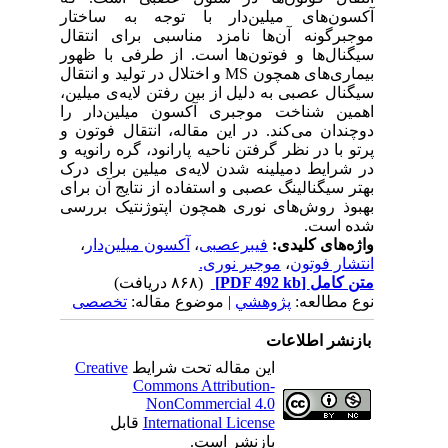
آکسون‏‌های میلین‏‌دار با توجه به ساختار
موجبرگونه آن‏‌ها نامزد مناسبی برای انتقال
سیگنال‌‏ها و فوتون‏‌ها است. از طرفی با ظهور
بیماری‌‏های همچون
MS
و اختلال در تولید و انتقال
سیگنال عصبی به دلیل از بین رفتن لایه‌‏ی میلین،
اهمین شناخت موجبری آکسون میلین‏‌دار را
دوچندان می‏‌کند. در این مقاله، انتقال فوتون و
پرتو با در نظر گرفتن ناحیه پارانود، گره رانویه و
در شرایط دمیلینه شدن لایه‌‏ی میلین برای درک
بهتر سیگنالینگ عصبی و استفاده از نتایج آن برای
بهبوذ روش‏‌های نوری همچون اپتوژنتیک بررسی
شده است.
واژه‌های کلیدی:
فیبرعصبی
،
آکسون میلین‌دار
،
انتشار فوتون
،
موجبر نوری.
متن کامل
[PDF 492 kb]
(۸۶۸ دریافت)
نوع مطالعه:
پژوهشي
| موضوع مقاله:
تخصصی
بازنشر اطلاعات
این مقاله تحت شرایط
Creative
Commons Attribution-
NonCommercial 4.0
International License
قابل
بازنشر است.