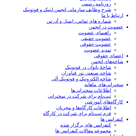
روزنامه رسمی
شرح وظایف سازمانی انجمن اپتیک و فوتونیک
ارتباط با ما
شماره های تماس، ایمیل و آدرس
عضویت در انجمن
راهنمای عضویت
عضویت حقیقی
عضویت حقوقی
تمدید عضویت
اعضای حقوقی
شاخه‌های انجمن
شاخۀ بانوان در فوتونیک
شاخه صنعتی نور فناوران
شاخه‌ الکترونیک و فوتونیک آلی
سخنرانی‌های ماهانه
اطلاعات سخنرانی‌‌ها
ثبت‌نام برای شرکت در سخنرانی
کارگاه‌های آموزشی
اطلاعات کارگاه‌ها و مجریان
فرم ثبت‌نام برای شرکت در کارگاه
کنفرانس ها
کنفرانس های برگزار شده
مجموعه مقالات کنفرانس ها