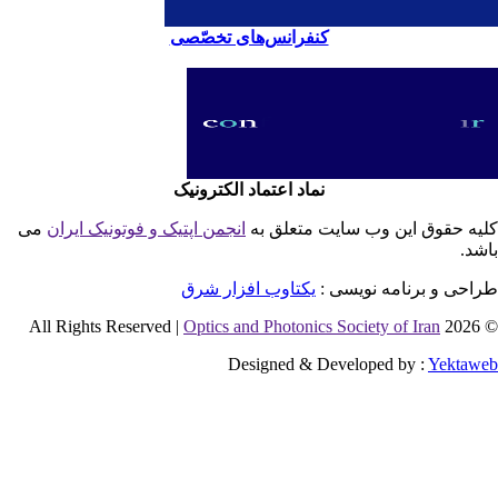
کنفرانس‌های تخصّصی
نماد اعتماد الکترونیک
یه حقوق این وب سایت متعلق به
انجمن اپتیک و فوتونیک ایران
می
شد.
احی و برنامه نویسی :
یکتاوب افزار شرق
Optics and Photonics Society of Iran
© 2026 
Designed & Developed by :
Yektaw