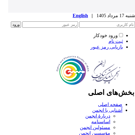
1 مرداد 1405
|
English
ورود خودکار
ثبت نام
بازیابی رمز عبور
خش‌های اصلی
صفحه اصلی
آشنایی با انجمن
دربارۀ انجمن
اساسنامه
مسئولین انجمن
مؤسسین انجمن