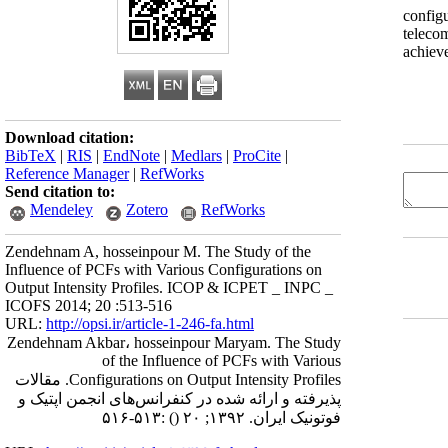
PCFs) configu
teleco
achiev
Download citation:
BibTeX
|
RIS
|
EndNote
|
Medlars
|
ProCite
|
Reference Manager
|
RefWorks
Send citation to:
Mendeley
Zotero
RefWorks
Zendehnam A, hosseinpour M. The Study of the
Influence of PCFs with Various Configurations on
Output Intensity Profiles. ICOP & ICPET _ INPC _
ICOFS 2014; 20 :513-516
URL:
http://opsi.ir/article-1-246-fa.html
Zendehnam Akbar، hosseinpour Maryam. The Study
of the Influence of PCFs with Various
Configurations on Output Intensity Profiles. مقالات
پذیرفته و ارائه شده در کنفرانس‌های انجمن اپتیک و
فوتونیک ایران. ۱۳۹۲; ۲۰
()
:۵۱۳-۵۱۶