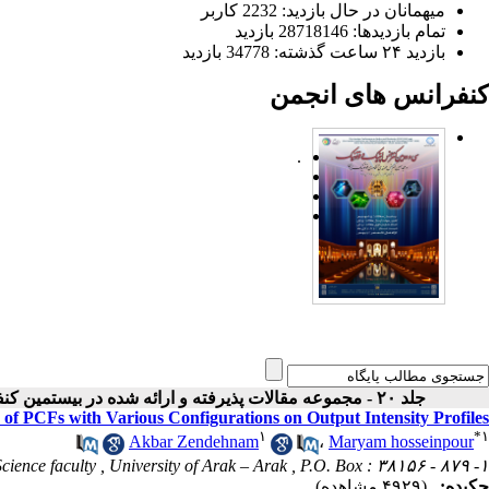
میهمانان در حال بازدید: 2232 کاربر
تمام بازدید‌ها: 28718146 بازدید
بازدید ۲۴ ساعت گذشته: 34778 بازدید
کنفرانس های انجمن
.
جلد ۲۰ - مجموعه مقالات پذیرفته و ارائه شده در بیستمین کنفرانس اپتیک و فوتونیک ایران
 of PCFs with Various Configurations on Output Intensity Profiles
۱
*
۱
Akbar Zendehnam
،
Maryam hosseinpour
۱- Department of physics, Science faculty , University of Arak – Arak , P.O. Box : ۳۸۱۵۶ - ۸۷۹
چکیده:
(۴۹۲۹ مشاهده)