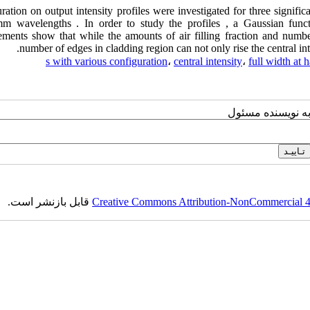
In this study , effects of variation in photonic crystal fi׳ (ration on output intensity profiles were investigated for three significant
mm wavelengths . In order to study the profiles , a Gaussian func
ements show that while the amounts of air filling fraction and numbe
number of edges in cladding region can not only rise the central i
،
central intensity
،
full width at
به نویسنده مسئول
Creative Commons Attribution-NonCommercial 4.0
قابل بازنشر است.