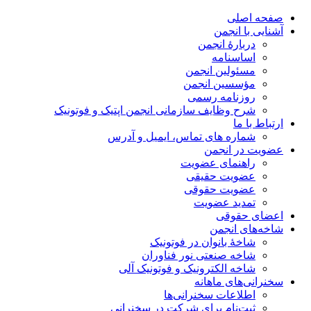
صفحه اصلی
آشنایی با انجمن
دربارۀ انجمن
اساسنامه
مسئولین انجمن
مؤسسین انجمن
روزنامه رسمی
شرح وظایف سازمانی انجمن اپتیک و فوتونیک
ارتباط با ما
شماره های تماس، ایمیل و آدرس
عضویت در انجمن
راهنمای عضویت
عضویت حقیقی
عضویت حقوقی
تمدید عضویت
اعضای حقوقی
شاخه‌های انجمن
شاخۀ بانوان در فوتونیک
شاخه صنعتی نور فناوران
شاخه‌ الکترونیک و فوتونیک آلی
سخنرانی‌های ماهانه
اطلاعات سخنرانی‌‌ها
ثبت‌نام برای شرکت در سخنرانی