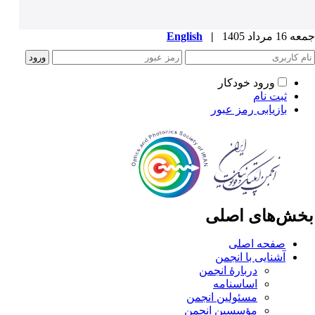
1 مرداد 1405
|
English
ورود خودکار
ثبت نام
بازیابی رمز عبور
خش‌های اصلی
صفحه اصلی
آشنایی با انجمن
دربارۀ انجمن
اساسنامه
مسئولین انجمن
مؤسسین انجمن