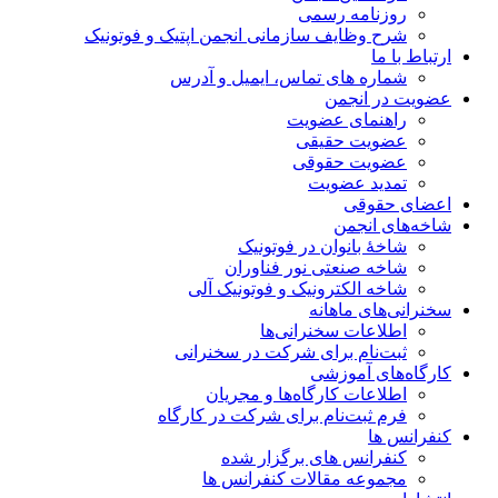
روزنامه رسمی
شرح وظایف سازمانی انجمن اپتیک و فوتونیک
ارتباط با ما
شماره های تماس، ایمیل و آدرس
عضویت در انجمن
راهنمای عضویت
عضویت حقیقی
عضویت حقوقی
تمدید عضویت
اعضای حقوقی
شاخه‌های انجمن
شاخۀ بانوان در فوتونیک
شاخه صنعتی نور فناوران
شاخه‌ الکترونیک و فوتونیک آلی
سخنرانی‌های ماهانه
اطلاعات سخنرانی‌‌ها
ثبت‌نام برای شرکت در سخنرانی
کارگاه‌های آموزشی
اطلاعات کارگاه‌ها و مجریان
فرم ثبت‌نام برای شرکت در کارگاه
کنفرانس ها
کنفرانس های برگزار شده
مجموعه مقالات کنفرانس ها