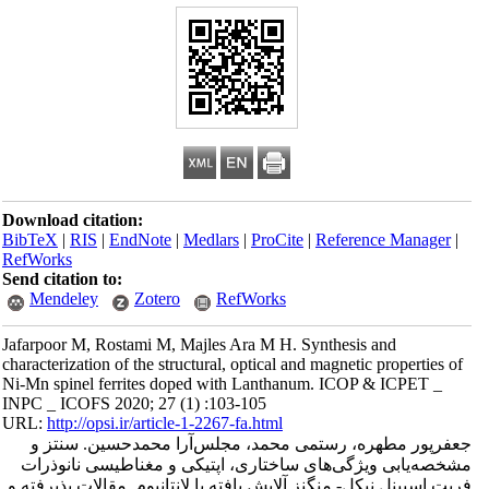
Download citation:
BibTeX
|
RIS
|
EndNote
|
Medlars
|
ProCite
|
Reference Manager
|
RefWorks
Send citation to:
Mendeley
Zotero
RefWorks
Jafarpoor M, Rostami M, Majles Ara M H. Synthesis and
characterization of the structural, optical and magnetic properties of
Ni-Mn spinel ferrites doped with Lanthanum. ICOP & ICPET _
INPC _ ICOFS 2020; 27 (1) :103-105
URL:
http://opsi.ir/article-1-2267-fa.html
جعفرپور مطهره، رستمی محمد، مجلس‌آرا محمدحسین. سنتز و
مشخصه‌یابی ویژگی‌های ساختاری، اپتیکی و مغناطیسی نانوذرات
فریت اسپینل نیکل- منگنز آلایش یافته با لانتانیوم. مقالات پذیرفته و