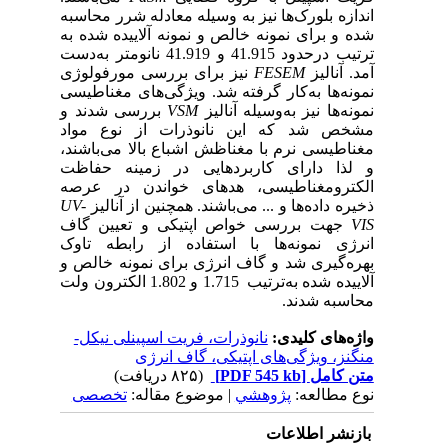
اندازه بلورک‌ها نیز به ‌وسیله معادله شرر محاسبه
شده و برای نمونه خالص و نمونه آلاییده شده به
ترتیب درحدود 41.915 و 41.919 نانومتر به‌دست
آمد. آنالیز
FESEM
نیز برای بررسی مورفولوژی
نمونه‌ها به‌کار گرفته شد. ویژگی‌های مغناطیسی
نمونه‌ها نیز به‌وسیله آنالیز
VSM
بررسی شدند و
مشخص شد که
این نانوذرات از نوع مواد
مغناطیسی نرم با مغناظش اشباع بالا می‌باشند،
و لذا دارای کاربردهایی در زمینه حفاظت
الکترومغناطیسی، هد‌های خواندن در عرصه
ذخیره داده‌ها و ... می‌باشند. همچنین از آنالیز
UV-
VIS
جهت بررسی خواص اپتیکی و تعیین گاف
انرژی نمونه‌ها با
استفاده از رابطه تاوک
بهره‌گیری شد و گاف انرژی برای نمونه خالص و
آلاییده شده به‌ترتیب 1.715 و 1.802 الکترون ولت
محاسبه شدند.
واژه‌های کلیدی:
نانوذرات، فریت اسپینلی نیکل-
منگنز، ویژگی‌های اپتیکی، گاف انرژی
متن کامل
[PDF 545 kb]
(۸۲۵ دریافت)
نوع مطالعه:
پژوهشي
| موضوع مقاله:
تخصصی
بازنشر اطلاعات