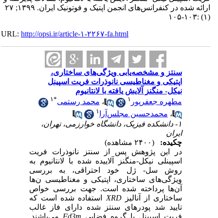
ارائه شده در کنفرانس‌های انجمن اپتیک و فوتونیک ایران. ۱۳۹۹; ۲۷
(۱) :۱۰۳-۱۰۵
URL:
http://opsi.ir/article-۱-۲۲۶۷-fa.html
سنتز و مشخصه‌یابی ویژگی‌های ساختاری،
اپتیکی و مغناطیسی نانوذرات فریت اسپینل
نیکل- منگنز آلایش یافته با لانتانیوم
۱
*
۱
مطهره جعفرپور
،
محمد رستمی
۱
،
محمدحسین مجلس‌آرا
۱- دانشکده فیزیک، دانشگاه خوارزمی، تهران،
ایران
چکیده:
(۲۴۰۰ مشاهده)
در این پژوهش پس از سنتز
نانوذرات فریت
اسپینلی نیکل-منگنز آلاییده شده با لانتانیوم
به
روش سل- ژل خود احتراقی، به بررسی
ویژگی‌های ساختاری، اپتیکی و مغناطیسی ن‌ها
آن‌ها پرداخته‌ شده است. جهت بررسی خواص
ساختاری از آنالیز
XRD
استفاده شده است که
تایید شد پودرهای سنتز شده دارای فاز غالب
فریت اسپینل با گروه فضایی
Fd3m
می‌باشند.