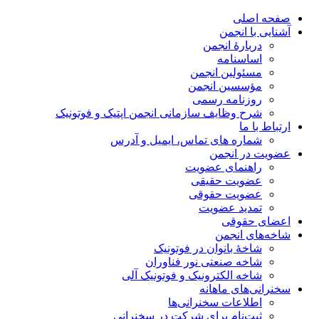
صفحه اصلی
آشنایی با انجمن
دربارۀ انجمن
اساسنامه
مسئولین انجمن
مؤسسین انجمن
روزنامه رسمی
شرح وظایف سازمانی انجمن اپتیک و فوتونیک
ارتباط با ما
شماره های تماس، ایمیل و آدرس
عضویت در انجمن
راهنمای عضویت
عضویت حقیقی
عضویت حقوقی
تمدید عضویت
اعضای حقوقی
شاخه‌های انجمن
شاخۀ بانوان در فوتونیک
شاخه صنعتی نور فناوران
شاخه‌ الکترونیک و فوتونیک آلی
سخنرانی‌های ماهانه
اطلاعات سخنرانی‌‌ها
ثبت‌نام برای شرکت در سخنرانی