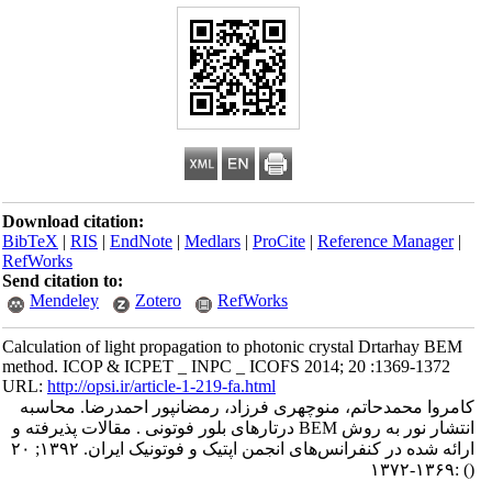
Download citation:
BibTeX
|
RIS
|
EndNote
|
Medlars
|
ProCite
|
Reference Manager
|
RefWorks
Send citation to:
Mendeley
Zotero
RefWorks
Calculation of light propagation to photonic crystal Drtarhay BEM
method. ICOP & ICPET _ INPC _ ICOFS 2014; 20 :1369-1372
URL:
http://opsi.ir/article-1-219-fa.html
کامروا محمدحاتم، منوچهری فرزاد، رمضانپور احمدرضا. محاسبه
انتشار نور به روش BEM درتارهای بلور فوتونی . مقالات پذیرفته و
ارائه شده در کنفرانس‌های انجمن اپتیک و فوتونیک ایران. ۱۳۹۲; ۲۰
:۱۳۶۹-۱۳۷۲
()