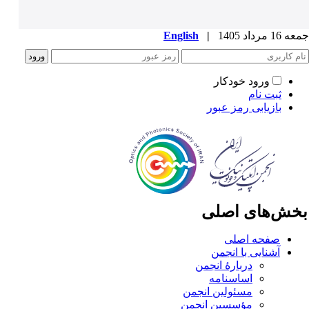
1 مرداد 1405
|
English
ورود خودکار
ثبت نام
بازیابی رمز عبور
خش‌های اصلی
صفحه اصلی
آشنایی با انجمن
دربارۀ انجمن
اساسنامه
مسئولین انجمن
مؤسسین انجمن