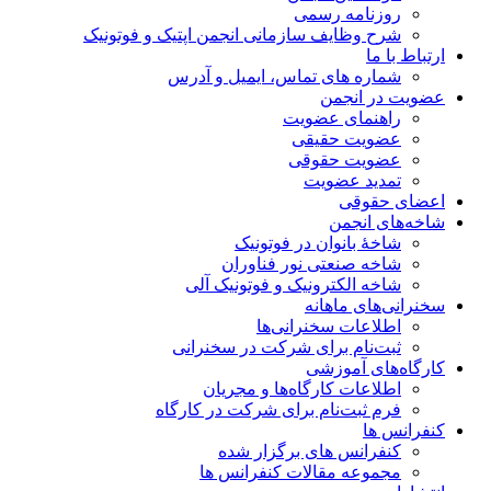
روزنامه رسمی
شرح وظایف سازمانی انجمن اپتیک و فوتونیک
ارتباط با ما
شماره های تماس، ایمیل و آدرس
عضویت در انجمن
راهنمای عضویت
عضویت حقیقی
عضویت حقوقی
تمدید عضویت
اعضای حقوقی
شاخه‌های انجمن
شاخۀ بانوان در فوتونیک
شاخه صنعتی نور فناوران
شاخه‌ الکترونیک و فوتونیک آلی
سخنرانی‌های ماهانه
اطلاعات سخنرانی‌‌ها
ثبت‌نام برای شرکت در سخنرانی
کارگاه‌های آموزشی
اطلاعات کارگاه‌ها و مجریان
فرم ثبت‌نام برای شرکت در کارگاه
کنفرانس ها
کنفرانس های برگزار شده
مجموعه مقالات کنفرانس ها