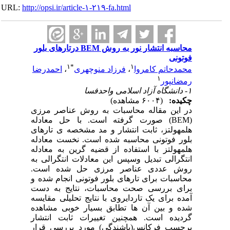
URL:
http://opsi.ir/article-۱-۲۱۹-fa.html
محاسبه انتشار نور به روش BEM درتارهای بلور
فوتونی
۱
*
۱
محمدحاتم کامروا
،
فرزاد منوچهری
،
احمدرضا
۱
رمضانپور
۱- دانشگاه آزاد اسلامی واحدفسا
چکیده:
(۶۰۰۴ مشاهده)
در این مقاله محاسبات به روش عناصر مرزی
(BEM) صورت گرفته است. با حل معادله
هلمهولتز، ثابت انتشار و مد مشخصه ی تارهای
بلور فوتونی محاسبه شده است. نخست معادله
هلمهولتز با استفاده از قضیه گرین به معادله
انتگرالی تبدیل وسپس این معادلات انتگرالی به
روش عددی عناصر مرزی حل شده است.
محاسبات برای تارهای بلور فوتونی انجام شده و
برای بررسی صحت محاسبات، نتایج به دست
آمده برای یک تاردایروی با نتایج تحلیلی مقایسه
شده و بین آن ها تطابق بسیار خوبی مشاهده
گردیده است. همچنین تغییرات ثابت انتشار
برحسب فرکانس(پاشندگی) مورد بررسی قرار