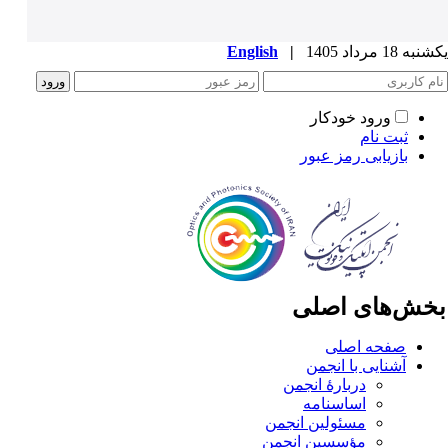
ه 18 مرداد 1405
|
English
ورود خودکار
ثبت نام
بازیابی رمز عبور
خش‌های اصلی
صفحه اصلی
آشنایی با انجمن
دربارۀ انجمن
اساسنامه
مسئولین انجمن
مؤسسین انجمن