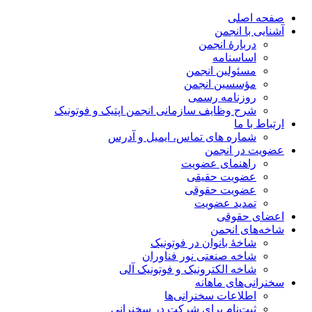
صفحه اصلی
آشنایی با انجمن
دربارۀ انجمن
اساسنامه
مسئولین انجمن
مؤسسین انجمن
روزنامه رسمی
شرح وظایف سازمانی انجمن اپتیک و فوتونیک
ارتباط با ما
شماره های تماس، ایمیل و آدرس
عضویت در انجمن
راهنمای عضویت
عضویت حقیقی
عضویت حقوقی
تمدید عضویت
اعضای حقوقی
شاخه‌های انجمن
شاخۀ بانوان در فوتونیک
شاخه صنعتی نور فناوران
شاخه‌ الکترونیک و فوتونیک آلی
سخنرانی‌های ماهانه
اطلاعات سخنرانی‌‌ها
ثبت‌نام برای شرکت در سخنرانی