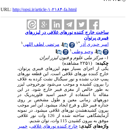
URL:
http://opsi.ir/article-۱-۲۱۸۴-fa.html
ساخت خارج کننده نورهای غلافی در لیزرهای
فیبری پر‌توان
۱
۱
*
امیر حیدری آذر
،
مرتضی لطف اللهی
۱
،
وحید وطنی
۱- مرکز ملی علوم و فنون لیزر ایران
چکیده:
(۲۲۵۱ مشاهده)
یکی از اجزای بسیار مهم لیزرهای فیبری پرتوان،
خارج کننده نورهای غلافی است. این قطعه نورهای
پمپ جذب نشده و نور سیگنال نشت کرده به غلاف
را بیرون کشیده و موجب می‌‏شود نورخروجی لیزر
به طور خالص از مغزی فیبر خارج شود. در این
مقاله با استفاده از خمیر اسید فلوریدریک در
دوره‏های زمانی معین و طول مشخص بر روی
جداره فیبر خلل و فرج ایجاد می‏شود. این امر موجب
بیرون کشیده‏شدن نورهای غلافی می‏شود. در نمونه
آزمایشگاهی ساخته شده از 126 وات نور غلافی
موفق به بیرون کشیدن 115 وات، توان شدیم.
واژه‌های کلیدی:
خارج کننده نورهای غلافی
،
خمیر