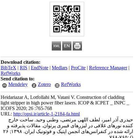
Download citation:
BibTeX
|
RIS
|
EndNote
|
Medlars
|
ProCite
|
Reference Manager
|
RefWorks
Send citation to:
Mendeley
Zotero
RefWorks
Heidariazar A, Lotfollahi M, Vatani V. Construction of cladding
light stripper in high power fiber lasers. ICOP & ICPET _ INPC _
ICOFS 2020; 26 :765-768
URL:
http://opsi.ir/article-1-2184-fa.html
حیدری آذر امیر، لطف اللهی مرتضی، وطنی وحید. ساخت خارج
کننده نورهای غلافی در لیزرهای فیبری پر‌توان. مقالات پذیرفته و
ارائه شده در کنفرانس‌های انجمن اپتیک و فوتونیک ایران. ۱۳۹۸; ۲۶
:۷۶۵-۷۶۸
()