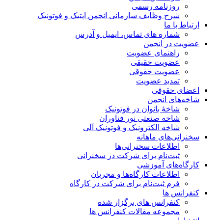
روزنامه رسمی
شرح وظایف سازمانی انجمن اپتیک و فوتونیک
ارتباط با ما
شماره های تماس، ایمیل و آدرس
عضویت در انجمن
راهنمای عضویت
عضویت حقیقی
عضویت حقوقی
تمدید عضویت
اعضای حقوقی
شاخه‌های انجمن
شاخۀ بانوان در فوتونیک
شاخه صنعتی نور فناوران
شاخه‌ الکترونیک و فوتونیک آلی
سخنرانی‌های ماهانه
اطلاعات سخنرانی‌‌ها
ثبت‌نام برای شرکت در سخنرانی
کارگاه‌های آموزشی
اطلاعات کارگاه‌ها و مجریان
فرم ثبت‌نام برای شرکت در کارگاه
کنفرانس ها
کنفرانس های برگزار شده
مجموعه مقالات کنفرانس ها