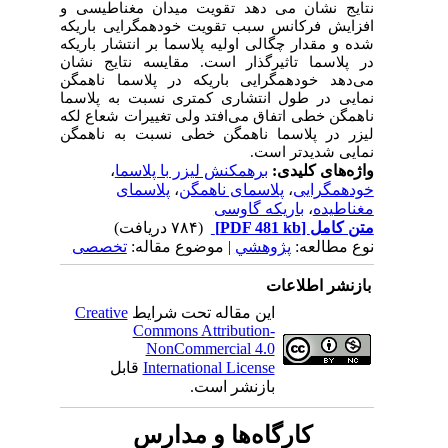
نتایج نشان می دهد تقویت میدان مغناطیسی و
افزایش فرکانس سبب تقویت خودهمگرایی باریکه
شده و مقدار چگالی اولیه پلاسما بر انتشار باریکه
در پلاسما تاثیرگذار است. مقایسه نتایج نشان
می‌دهد خودهمگرایی باریکه در پلاسما ناهمگن
نمایی در طول انتشاری کمتری نسبت به پلاسما
ناهمگن خطی اتفاق می‌افتد ولی تغییرات شعاع لکه
لیزر در پلاسما ناهمگن خطی نسبت به ناهمگن
نمایی شدیدتر است.
واژه‌های کلیدی:
برهمکنش لیزر با پلاسما
،
خودهمگرایی
،
پلاسمای ناهمگن
،
پلاسمای
مغناطیده
،
باریکه گاوسی
متن کامل
[PDF 481 kb]
(۷۸۴ دریافت)
نوع مطالعه:
پژوهشي
| موضوع مقاله:
تخصصی
بازنشر اطلاعات
این مقاله تحت شرایط
Creative
Commons Attribution-
NonCommercial 4.0
International License
قابل
بازنشر است.
کارگاه‌ها و مدارس