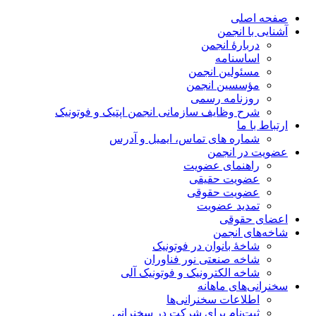
صفحه اصلی
آشنایی با انجمن
دربارۀ انجمن
اساسنامه
مسئولین انجمن
مؤسسین انجمن
روزنامه رسمی
شرح وظایف سازمانی انجمن اپتیک و فوتونیک
ارتباط با ما
شماره های تماس، ایمیل و آدرس
عضویت در انجمن
راهنمای عضویت
عضویت حقیقی
عضویت حقوقی
تمدید عضویت
اعضای حقوقی
شاخه‌های انجمن
شاخۀ بانوان در فوتونیک
شاخه صنعتی نور فناوران
شاخه‌ الکترونیک و فوتونیک آلی
سخنرانی‌های ماهانه
اطلاعات سخنرانی‌‌ها
ثبت‌نام برای شرکت در سخنرانی