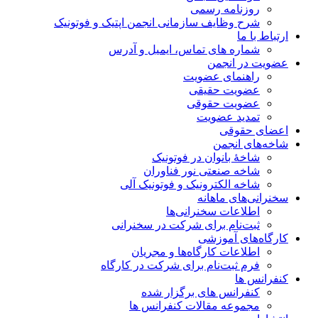
روزنامه رسمی
شرح وظایف سازمانی انجمن اپتیک و فوتونیک
ارتباط با ما
شماره های تماس، ایمیل و آدرس
عضویت در انجمن
راهنمای عضویت
عضویت حقیقی
عضویت حقوقی
تمدید عضویت
اعضای حقوقی
شاخه‌های انجمن
شاخۀ بانوان در فوتونیک
شاخه صنعتی نور فناوران
شاخه‌ الکترونیک و فوتونیک آلی
سخنرانی‌های ماهانه
اطلاعات سخنرانی‌‌ها
ثبت‌نام برای شرکت در سخنرانی
کارگاه‌های آموزشی
اطلاعات کارگاه‌ها و مجریان
فرم ثبت‌نام برای شرکت در کارگاه
کنفرانس ها
کنفرانس های برگزار شده
مجموعه مقالات کنفرانس ها