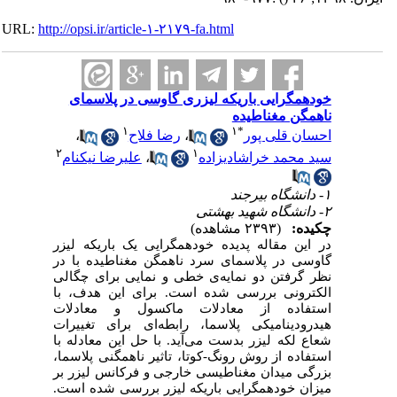
URL:
http://opsi.ir/article-۱-۲۱۷۹-fa.html
خودهمگرایی باریکه لیزری گاوسی در پلاسمای
ناهمگن مغناطیده
۱
۱
*
احسان قلی پور
،
رضا فلاح
،
۲
۱
سید محمد خراشادیزاده
،
علیرضا نیکنام
۱- دانشگاه بیرجند
۲- دانشگاه شهید بهشتی
چکیده:
(۲۳۹۳ مشاهده)
در این مقاله پدیده خودهمگرایی یک باریکه لیزر
گاوسی در پلاسمای سرد ناهمگن مغناطیده با در
نظر گرفتن دو نمایه‌ی خطی و نمایی برای چگالی
الکترونی بررسی شده است. برای این هدف، با
استفاده از معادلات ماکسول و معادلات
هیدرودینامیکی پلاسما، رابطه‌ای برای تغییرات
شعاع لکه لیزر بدست می‌آید. با حل این معادله با
استفاده از روش رونگ-کوتا، تاثیر ناهمگنی پلاسما،
بزرگی میدان مغناطیسی خارجی و فرکانس لیزر بر
میزان خودهمگرایی باریکه لیزر بررسی شده است.