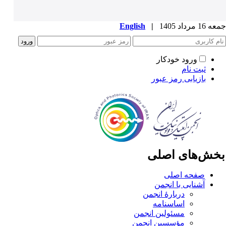
1 مرداد 1405
|
English
ورود خودکار
ثبت نام
بازیابی رمز عبور
خش‌های اصلی
صفحه اصلی
آشنایی با انجمن
دربارۀ انجمن
اساسنامه
مسئولین انجمن
مؤسسین انجمن