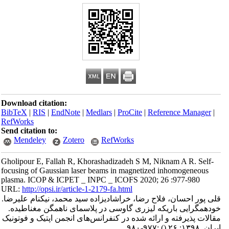
Download citation:
BibTeX
|
RIS
|
EndNote
|
Medlars
|
ProCite
|
Reference Manager
|
RefWorks
Send citation to:
Mendeley
Zotero
RefWorks
Gholipour E, Fallah R, Khorashadizadeh S M, Niknam A R. Self-
focusing of Gaussian laser beams in magnetized inhomogeneous
plasma. ICOP & ICPET _ INPC _ ICOFS 2020; 26 :977-980
URL:
http://opsi.ir/article-1-2179-fa.html
قلی پور احسان، فلاح رضا، خراشادیزاده سید محمد، نیکنام علیرضا.
خودهمگرایی باریکه لیزری گاوسی در پلاسمای ناهمگن مغناطیده.
مقالات پذیرفته و ارائه شده در کنفرانس‌های انجمن اپتیک و فوتونیک
ایران. ۱۳۹۸; ۲۶
()
:۹۷۷-۹۸۰