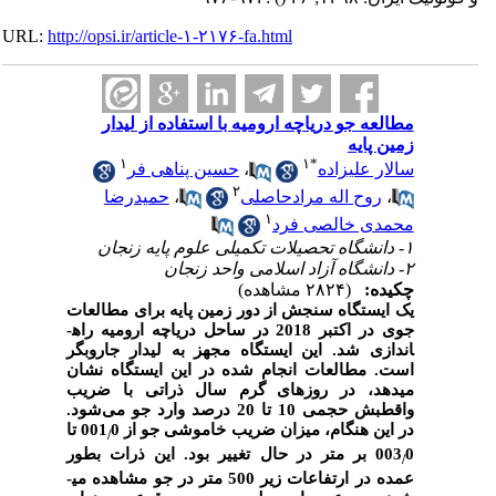
URL:
http://opsi.ir/article-۱-۲۱۷۶-fa.html
مطالعه جو دریاچه ارومیه با استفاده از لیدار
زمین پایه
۱
۱
*
سالار علیزاده
،
حسین پناهی فر
۲
،
روح اله مرادحاصلی
،
حمیدرضا
۱
محمدی خالصی فرد
۱- دانشگاه تحصیلات تکمیلی علوم پایه زنجان
۲- دانشگاه آزاد اسلامی واحد زنجان
چکیده:
(۲۸۲۴ مشاهده)
یک ایستگاه سنجش از دور زمین پایه برای مطالعات
جوی در اکتبر 2018 در ساحل دریاچه ارومیه راه­
اندازی شد. این ایستگاه مجهز به لیدار جاروبگر
است. مطالعات انجام شده در این ایستگاه نشان
می­دهد، در روزهای گرم سال ذراتی با ضریب
واقطبش حجمی 10 تا 20 درصد وارد جو می
شود.
در این هنگام، میزان ضریب خاموشی جو از 001
0 ­تا
/
003
0 بر متر در حال تغییر بود. این ذرات بطور
/
عمده در ارتفاعات زیر 500 متر در جو مشاهده می­