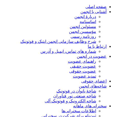
صفحه اصلی
آشنایی با انجمن
دربارۀ انجمن
اساسنامه
مسئولین انجمن
مؤسسین انجمن
روزنامه رسمی
شرح وظایف سازمانی انجمن اپتیک و فوتونیک
ارتباط با ما
شماره های تماس، ایمیل و آدرس
عضویت در انجمن
راهنمای عضویت
عضویت حقیقی
عضویت حقوقی
تمدید عضویت
اعضای حقوقی
شاخه‌های انجمن
شاخۀ بانوان در فوتونیک
شاخه صنعتی نور فناوران
شاخه‌ الکترونیک و فوتونیک آلی
سخنرانی‌های ماهانه
اطلاعات سخنرانی‌‌ها
ثبت‌نام برای شرکت در سخنرانی