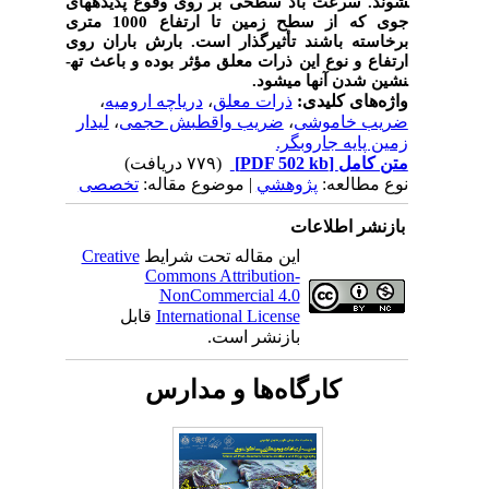
شوند. سرعت باد سطحی بر روی وقوع پدیده­های
جوی که از سطح زمین تا ارتفاع 1000 متری
برخاسته باشند تأثیر­گذار است. بارش باران روی
ارتفاع و نوع این ذرات معلق مؤثر بوده و باعث ته­
نشین شدن آنها می­شود.
واژه‌های کلیدی:
ذرات معلق
،
دریاچه ارومیه
،
ضریب خاموشی
،
ضریب واقطبش حجمی
،
لیدار
زمین پایه جاروبگر.
متن کامل
[PDF 502 kb]
(۷۷۹ دریافت)
نوع مطالعه:
پژوهشي
| موضوع مقاله:
تخصصی
بازنشر اطلاعات
این مقاله تحت شرایط
Creative
Commons Attribution-
NonCommercial 4.0
International License
قابل
بازنشر است.
کارگاه‌ها و مدارس