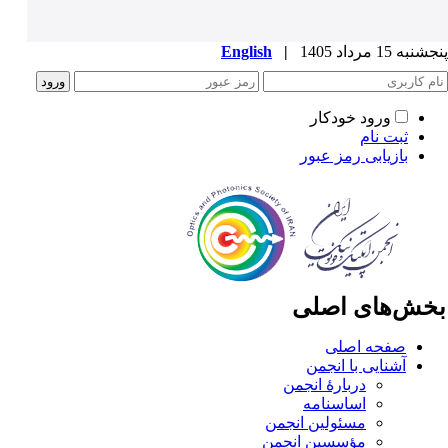
به 15 مرداد 1405
|
English
ورود خودکار
ثبت نام
بازیابی رمز عبور
خش‌های اصلی
صفحه اصلی
آشنایی با انجمن
دربارۀ انجمن
اساسنامه
مسئولین انجمن
مؤسسین انجمن