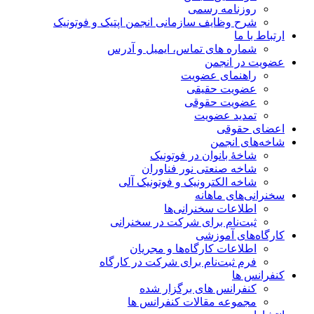
روزنامه رسمی
شرح وظایف سازمانی انجمن اپتیک و فوتونیک
ارتباط با ما
شماره های تماس، ایمیل و آدرس
عضویت در انجمن
راهنمای عضویت
عضویت حقیقی
عضویت حقوقی
تمدید عضویت
اعضای حقوقی
شاخه‌های انجمن
شاخۀ بانوان در فوتونیک
شاخه صنعتی نور فناوران
شاخه‌ الکترونیک و فوتونیک آلی
سخنرانی‌های ماهانه
اطلاعات سخنرانی‌‌ها
ثبت‌نام برای شرکت در سخنرانی
کارگاه‌های آموزشی
اطلاعات کارگاه‌ها و مجریان
فرم ثبت‌نام برای شرکت در کارگاه
کنفرانس ها
کنفرانس های برگزار شده
مجموعه مقالات کنفرانس ها