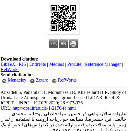
Download citation:
BibTeX
|
RIS
|
EndNote
|
Medlars
|
ProCite
|
Reference Manager
|
RefWorks
Send citation to:
Mendeley
Zotero
RefWorks
Alizadeh S, Panahifar H, Moradhaseli R, Khalesifard H R. Study of
Urmia Lake Atmosphere using a ground-based LiDAR. ICOP &
ICPET _ INPC _ ICOFS 2020; 26 :973-976
URL:
http://opsi.ir/article-1-2176-fa.html
علیزاده سالار، پناهی فر حسین، مرادحاصلی روح اله، محمدی
خالصی فرد حمیدرضا. مطالعه جو دریاچه ارومیه با استفاده از لیدار
زمین پایه. مقالات پذیرفته و ارائه شده در کنفرانس‌های انجمن اپتیک
و فوتونیک ایران. ۱۳۹۸; ۲۶
()
:۹۷۳-۹۷۶