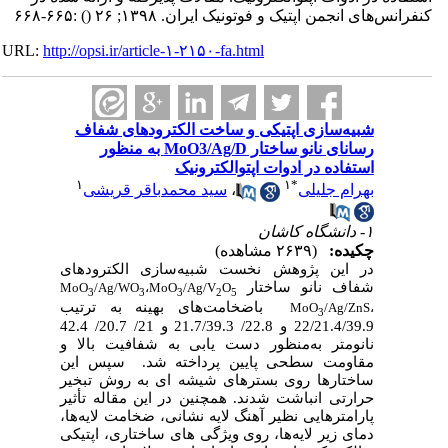
کنفرانس‌های انجمن اپتیک و فوتونیک ایران. ۱۳۹۸; ۲۶
()
:۶۶۵-۶۶۸
URL:
http://opsi.ir/article-۱-۲۱۵۰-fa.html
شبیه‌سازی اپتیکی و ساخت الکترودهای شفاف
رسانای نانو ساختار MoO3/Ag/D به منظور
استفاده در ادوات اپتوالکترونیک
۱
۱
*
بهرام جلیلی
،
سید محمدباقر قریشی
۱- دانشگاه کاشان
چکیده:
(۲۶۳۹ مشاهده)
در این پژوهش نخست شبیه‌سازی الکترودهای
شفاف نانو ساختار
MoO
/Ag/WO
،
MoO
/Ag/V
O
3
3
3
2
5
باضخامت‌های بهینه به ترتیب
MoO
/Ag/ZnS
،
3
22/21.4/39.9 و 22.8/ 21.7/39.3 و 21/ 20.7/ 42.4
نانومتر به‌منظور دست
یابی به شفافیت بالا و
مقاومت سطحی پایین پرداخته شد
.
سپس این
ساختارها روی بسترهای شیشه
ای به روش تبخیر
حرارتی انباشت شدند. همچنین در این مقاله تأثیر
پارامترهایی نظیر آهنگ لایه نشانی، ضخامت لایه‌ها،
دمای زیر لایه‌ها، روی ویژگی
های ساختاری، اپتیکی