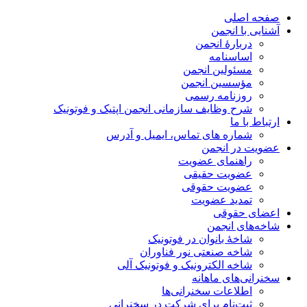
صفحه اصلی
آشنایی با انجمن
دربارۀ انجمن
اساسنامه
مسئولین انجمن
مؤسسین انجمن
روزنامه رسمی
شرح وظایف سازمانی انجمن اپتیک و فوتونیک
ارتباط با ما
شماره های تماس، ایمیل و آدرس
عضویت در انجمن
راهنمای عضویت
عضویت حقیقی
عضویت حقوقی
تمدید عضویت
اعضای حقوقی
شاخه‌های انجمن
شاخۀ بانوان در فوتونیک
شاخه صنعتی نور فناوران
شاخه‌ الکترونیک و فوتونیک آلی
سخنرانی‌های ماهانه
اطلاعات سخنرانی‌‌ها
ثبت‌نام برای شرکت در سخنرانی