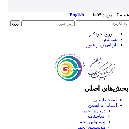
1 مرداد 1405
|
English
ورود خودکار
ثبت نام
بازیابی رمز عبور
خش‌های اصلی
صفحه اصلی
آشنایی با انجمن
دربارۀ انجمن
اساسنامه
مسئولین انجمن
مؤسسین انجمن