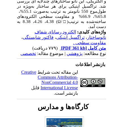
و الکتریکی، این نانو ساختارهای چندلایه
ای بررسی
شد. تراگسیل اپتیکی برای هر ساختار به‌ویژه در
طول‌موج 550 نانومتر به ترتیب به‌صورت 55.1
%
،
65.8
%
، 66.9
%
و مقاومت سطحی الکترودهای
ساخته‌شده به ترتیب(
Ω/□
) 4.38، 4.26، 8.38 به
دست آمد.
واژه‌های کلیدی:
الکترود رسانای شفاف
نانوساختار
،
تراگسیل اپتیکی
،
فاکتور شایستگی
،
مقاومت سطحی .
متن کامل
[PDF 361 kb]
(۷۷۹ دریافت)
نوع مطالعه:
پژوهشي
| موضوع مقاله:
تخصصی
بازنشر اطلاعات
این مقاله تحت شرایط
Creative
Commons Attribution-
NonCommercial 4.0
International License
قابل
بازنشر است.
کارگاه‌ها و مدارس