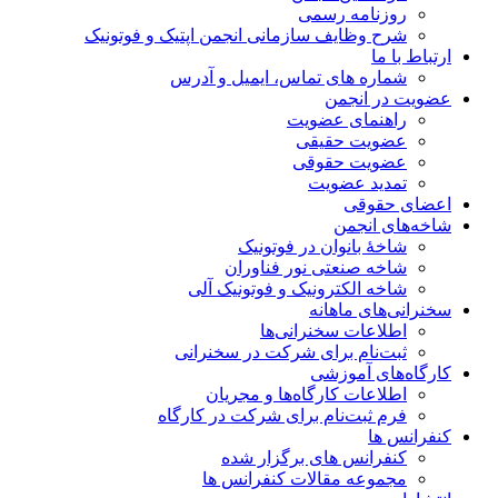
روزنامه رسمی
شرح وظایف سازمانی انجمن اپتیک و فوتونیک
ارتباط با ما
شماره های تماس، ایمیل و آدرس
عضویت در انجمن
راهنمای عضویت
عضویت حقیقی
عضویت حقوقی
تمدید عضویت
اعضای حقوقی
شاخه‌های انجمن
شاخۀ بانوان در فوتونیک
شاخه صنعتی نور فناوران
شاخه‌ الکترونیک و فوتونیک آلی
سخنرانی‌های ماهانه
اطلاعات سخنرانی‌‌ها
ثبت‌نام برای شرکت در سخنرانی
کارگاه‌های آموزشی
اطلاعات کارگاه‌ها و مجریان
فرم ثبت‌نام برای شرکت در کارگاه
کنفرانس ها
کنفرانس های برگزار شده
مجموعه مقالات کنفرانس ها