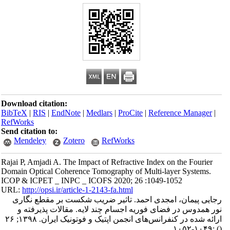
Download citation:
BibTeX
|
RIS
|
EndNote
|
Medlars
|
ProCite
|
Reference Manager
|
RefWorks
Send citation to:
Mendeley
Zotero
RefWorks
Rajai P, Amjadi A. The Impact of Refractive Index on the Fourier
Domain Optical Coherence Tomography of Multi-layer Systems.
ICOP & ICPET _ INPC _ ICOFS 2020; 26 :1049-1052
URL:
http://opsi.ir/article-1-2143-fa.html
رجایی پیمان، امجدی احمد. تاثیر ضریب شکست بر مقطع نگاری
نور همدوس در فضای فوریه اجسام چند لایه. مقالات پذیرفته و
ارائه شده در کنفرانس‌های انجمن اپتیک و فوتونیک ایران. ۱۳۹۸; ۲۶
:۱۰۴۹-۱۰۵۲
()