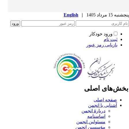
به 15 مرداد 1405
|
English
ورود خودکار
ثبت نام
بازیابی رمز عبور
خش‌های اصلی
صفحه اصلی
آشنایی با انجمن
دربارۀ انجمن
اساسنامه
مسئولین انجمن
مؤسسین انجمن