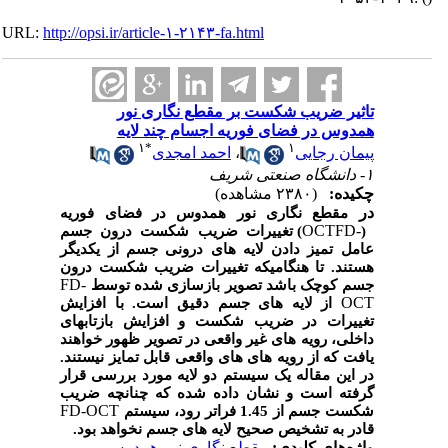
URL:
http://opsi.ir/article-۱-۲۱۴۳-fa.html
تاثیر ضریب شکست بر مقطع نگاری نور
همدوس در فضای فوریه اجسام چند لایه
۱
*
۱
پیمان رجایی
،
احمد امجدی
۱- دانشگاه صنعتی شریف
چکیده:
(۲۳۸۰ مشاهده)
در
مقطع نگاری نور همدوس
در فضای فوریه
OCT
FD-
(
) تغییرات ضریب شکست درون جسم
عامل تمیز دادن لایه های درونی جسم از یکدیگر
هستند. تا هنگامیکه تغییرات ضریب شکست درون
FD-
جسم کوچک باشد تصویر بازسازی شده توسط
OCT
از لایه های جسم دقیق است. با افزایش
تغییرات در ضریب شکست و افزایش بازتابهای
داخلی، رویه های
غیر واقعی در تصویر ظهور خواهند
یافت که از رویه های های واقعی قابل تمایز نیستند
.
در این مقاله یک سیستم دو لایه مورد بررسی قرار
گرفته است و نشان داده شده که چنانچه ضریب
FD-OCT
شکست جسم از 1.45 فراتر رود، سیستم
قادر به تشخیص صحیح لایه های جسم نخواهد بود.
واژه‌های کلیدی:
مقطع نگاری نور همدوس
،