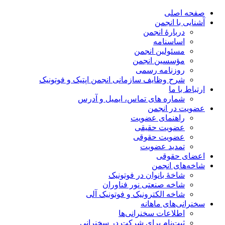
صفحه اصلی
آشنایی با انجمن
دربارۀ انجمن
اساسنامه
مسئولین انجمن
مؤسسین انجمن
روزنامه رسمی
شرح وظایف سازمانی انجمن اپتیک و فوتونیک
ارتباط با ما
شماره های تماس، ایمیل و آدرس
عضویت در انجمن
راهنمای عضویت
عضویت حقیقی
عضویت حقوقی
تمدید عضویت
اعضای حقوقی
شاخه‌های انجمن
شاخۀ بانوان در فوتونیک
شاخه صنعتی نور فناوران
شاخه‌ الکترونیک و فوتونیک آلی
سخنرانی‌های ماهانه
اطلاعات سخنرانی‌‌ها
ثبت‌نام برای شرکت در سخنرانی