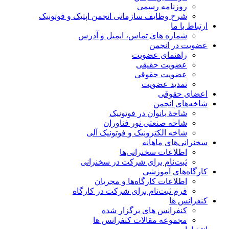
روزنامه رسمی
شرح وظایف سازمانی انجمن اپتیک و فوتونیک
ارتباط با ما
شماره های تماس، ایمیل و آدرس
عضویت در انجمن
راهنمای عضویت
عضویت حقیقی
عضویت حقوقی
تمدید عضویت
اعضای حقوقی
شاخه‌های انجمن
شاخۀ بانوان در فوتونیک
شاخه صنعتی نور فناوران
شاخه‌ الکترونیک و فوتونیک آلی
سخنرانی‌های ماهانه
اطلاعات سخنرانی‌‌ها
ثبت‌نام برای شرکت در سخنرانی
کارگاه‌های آموزشی
اطلاعات کارگاه‌ها و مجریان
فرم ثبت‌نام برای شرکت در کارگاه
کنفرانس ها
کنفرانس های برگزار شده
مجموعه مقالات کنفرانس ها