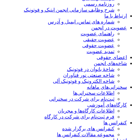
روزنامه رسمی
شرح وظایف سازمانی انجمن اپتیک و فوتونیک
ارتباط با ما
شماره های تماس، ایمیل و آدرس
عضویت در انجمن
راهنمای عضویت
عضویت حقیقی
عضویت حقوقی
تمدید عضویت
اعضای حقوقی
شاخه‌های انجمن
شاخۀ بانوان در فوتونیک
شاخه صنعتی نور فناوران
شاخه‌ الکترونیک و فوتونیک آلی
سخنرانی‌های ماهانه
اطلاعات سخنرانی‌‌ها
ثبت‌نام برای شرکت در سخنرانی
کارگاه‌های آموزشی
اطلاعات کارگاه‌ها و مجریان
فرم ثبت‌نام برای شرکت در کارگاه
کنفرانس ها
کنفرانس های برگزار شده
مجموعه مقالات کنفرانس ها