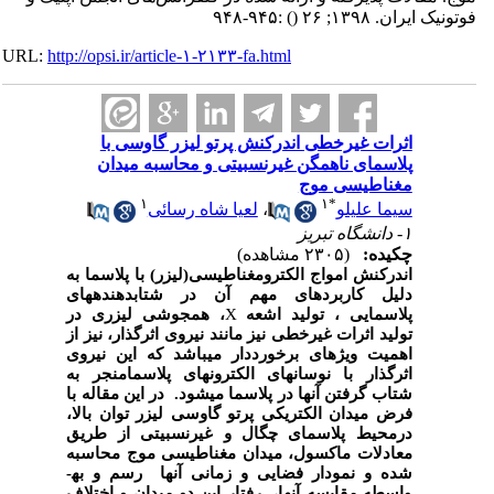
فوتونیک ایران. ۱۳۹۸; ۲۶
()
:۹۴۵-۹۴۸
URL:
http://opsi.ir/article-۱-۲۱۳۳-fa.html
اثرات غیرخطی اندرکنش پرتو لیزر گاوسی با
پلاسمای ناهمگن غیرنسبیتی و محاسبه میدان
مغناطیسی موج
۱
۱
*
سیما علیلو
،
لعیا شاه رسائی
۱- دانشگاه تبریز
چکیده:
(۲۳۰۵ مشاهده)
اندرکنش امواج الکترومغناطیسی(لیزر) با پلاسما به
دلیل کاربردهای مهم آن در شتاب­دهنده­های
پلاسمایی ، تولید اشعه
­X
، همجوشی لیزری در
تولید اثرات غیرخطی نیز مانند نیروی اثرگذار، نیز از
اهمیت ویژه­ای برخورددار می­باشد که این نیروی
اثرگذار با نوسان­های الکترون­های پلاسمامنجر به
شتاب گرفتن آن­ها در پلاسما می­شود. در این مقاله با
فرض میدان الکتریکی پرتو گاوسی لیزر توان بالا،
درمحیط پلاسمای چگال و غیرنسبیتی از طریق
معادلات ماکسول، میدان مغناطیسی موج محاسبه
شده و
نمودار فضایی و زمانی آن­ها رسم و به­
واسطه مقایسه آن­ها، رفتار این دو میدان و اختلاف