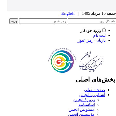
1 مرداد 1405
|
English
ورود خودکار
ثبت نام
بازیابی رمز عبور
خش‌های اصلی
صفحه اصلی
آشنایی با انجمن
دربارۀ انجمن
اساسنامه
مسئولین انجمن
مؤسسین انجمن