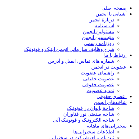
صفحه اصلی
آشنایی با انجمن
دربارۀ انجمن
اساسنامه
مسئولین انجمن
مؤسسین انجمن
روزنامه رسمی
شرح وظایف سازمانی انجمن اپتیک و فوتونیک
ارتباط با ما
شماره های تماس، ایمیل و آدرس
عضویت در انجمن
راهنمای عضویت
عضویت حقیقی
عضویت حقوقی
تمدید عضویت
اعضای حقوقی
شاخه‌های انجمن
شاخۀ بانوان در فوتونیک
شاخه صنعتی نور فناوران
شاخه‌ الکترونیک و فوتونیک آلی
سخنرانی‌های ماهانه
اطلاعات سخنرانی‌‌ها
ثبت‌نام برای شرکت در سخنرانی