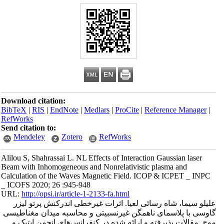
Download citation:
BibTeX
|
RIS
|
EndNote
|
Medlars
|
ProCite
|
Reference Manager
|
RefWorks
Send citation to:
Mendeley
Zotero
RefWorks
Alilou S, Shahrassai L. NL Effects of Interaction Gaussian laser
Beam with Inhomogeneous and Nonrelativistic plasma and
Calculation of the Waves Magnetic Field. ICOP & ICPET _ INPC
_ ICOFS 2020; 26 :945-948
URL:
http://opsi.ir/article-1-2133-fa.html
علیلو سیما، شاه رسائی لعیا. اثرات غیرخطی اندرکنش پرتو لیزر
گاوسی با پلاسمای ناهمگن غیرنسبیتی و محاسبه میدان مغناطیسی
موج. مقالات پذیرفته و ارائه شده در کنفرانس‌های انجمن اپتیک و