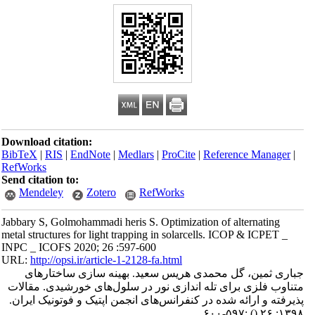
Download citation:
BibTeX
|
RIS
|
EndNote
|
Medlars
|
ProCite
|
Reference Manager
|
RefWorks
Send citation to:
Mendeley
Zotero
RefWorks
Jabbary S, Golmohammadi heris S. Optimization of alternating
metal structures for light trapping in solarcells. ICOP & ICPET _
INPC _ ICOFS 2020; 26 :597-600
URL:
http://opsi.ir/article-1-2128-fa.html
جباری ثمین، گل محمدی هریس سعید. بهینه سازی ساختارهای
متناوب فلزی برای تله اندازی نور در سلول‌های خورشیدی. مقالات
پذیرفته و ارائه شده در کنفرانس‌های انجمن اپتیک و فوتونیک ایران.
:۵۹۷-۶۰۰
()
۱۳۹۸; ۲۶