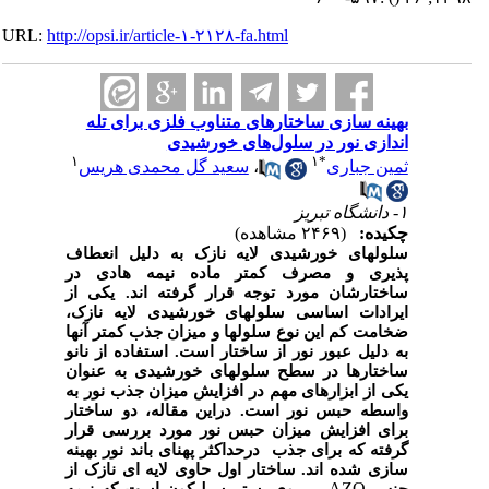
URL:
http://opsi.ir/article-۱-۲۱۲۸-fa.html
بهینه سازی ساختارهای متناوب فلزی برای تله
اندازی نور در سلول‌های خورشیدی
۱
۱
*
ثمین جباری
،
سعید گل محمدی هریس
۱- دانشگاه تبریز
چکیده:
(۲۴۶۹ مشاهده)
سلول‏های خورشیدی لایه نازک به دلیل انعطاف
پذیری و مصرف کمتر ماده نیمه هادی در
ساختارشان مورد توجه قرار گرفته اند. یکی از
ایرادات اساسی سلول‏های خورشیدی لایه نازک،
ضخامت کم این نوع سلول‏ها و میزان جذب کمتر آن‏ها
به دلیل عبور نور از ساختار است. استفاده از نانو
ساختارها در سطح سلول‏های خورشیدی به عنوان
یکی از ابزارهای مهم در افزایش میزان جذب نور به
واسطه حبس نور است. دراین مقاله، دو ساختار
برای افزایش میزان حبس نور مورد بررسی قرار
گرفته که برای جذب درحداکثر پهنای باند نور بهینه
سازی شده اند. ساختار اول حاوی لایه ای نازک از
AZO
جنس
بر روی بستر
سیلیکون است که نیمه