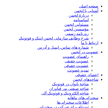
صفحه اصلی
آشنایی با انجمن
دربارۀ انجمن
اساسنامه
مسئولین انجمن
مؤسسین انجمن
روزنامه رسمی
شرح وظایف سازمانی انجمن اپتیک و فوتونیک
ارتباط با ما
شماره های تماس، ایمیل و آدرس
عضویت در انجمن
راهنمای عضویت
عضویت حقیقی
عضویت حقوقی
تمدید عضویت
اعضای حقوقی
شاخه‌های انجمن
شاخۀ بانوان در فوتونیک
شاخه صنعتی نور فناوران
شاخه‌ الکترونیک و فوتونیک آلی
سخنرانی‌های ماهانه
اطلاعات سخنرانی‌‌ها
ثبت‌نام برای شرکت در سخنرانی