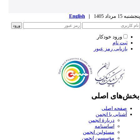
به 15 مرداد 1405
|
English
ورود خودکار
ثبت نام
بازیابی رمز عبور
خش‌های اصلی
صفحه اصلی
آشنایی با انجمن
دربارۀ انجمن
اساسنامه
مسئولین انجمن
مؤسسین انجمن