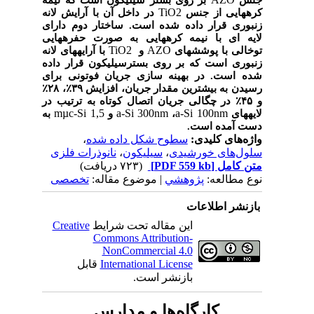
TiO2
کره‏هایی از جنس
در داخل آن با آرایش لانه
زنبوری قرار داده شده است. ساختار دوم دارای
لایه ای با نیمه کره‏هایی به صورت حفره­هایی
TiO2
AZO
توخالی با پوشش­های
و
با آرایه‏های لانه
زنبوری است که بر روی بسترسیلیکون قرار داده
شده است.
در بهینه سازی جریان فوتونی برای
رسیدن به بیشترین مقدار جریان،
افزایش ۳۹
٪
، ۲۸
٪
و ۴۵
٪
در
چگالی جریان اتصال کوتاه به ترتیب در
m
µ
c-Si 1,5
a-Si 300nm
a-Si 100nm
لایه‏های
،
و
به
دست آمده است
.
واژه‌های کلیدی:
سطوح شکل داده شده
،
سلول‌های خورشیدی
،
سیلیکون
،
نانوذرات فلزی
متن کامل
[PDF 559 kb]
(۷۲۳ دریافت)
نوع مطالعه:
پژوهشي
| موضوع مقاله:
تخصصی
بازنشر اطلاعات
این مقاله تحت شرایط
Creative
Commons Attribution-
NonCommercial 4.0
International License
قابل
بازنشر است.
کارگاه‌ها و مدارس