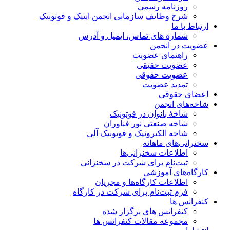
روزنامه رسمی
شرح وظایف سازمانی انجمن اپتیک و فوتونیک
ارتباط با ما
شماره های تماس، ایمیل و آدرس
عضویت در انجمن
راهنمای عضویت
عضویت حقیقی
عضویت حقوقی
تمدید عضویت
اعضای حقوقی
شاخه‌های انجمن
شاخۀ بانوان در فوتونیک
شاخه صنعتی نور فناوران
شاخه‌ الکترونیک و فوتونیک آلی
سخنرانی‌های ماهانه
اطلاعات سخنرانی‌‌ها
ثبت‌نام برای شرکت در سخنرانی
کارگاه‌های آموزشی
اطلاعات کارگاه‌ها و مجریان
فرم ثبت‌نام برای شرکت در کارگاه
کنفرانس ها
کنفرانس های برگزار شده
مجموعه مقالات کنفرانس ها