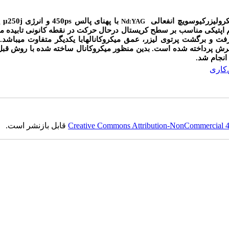
کرولیزرکیوسویچ انفعالی
با پهنای پالس
ps
450 و انرژی
j
μ
50
Nd:YAG
ستم اپتیکی مناسب بر سطح کریستال درحال حرکت در نقطه کانونی تابیده می
 رفت و برگشت پرتوی لیزر، عمق میکروکانالهابا یکدیگر متفاوت می‏باشد. 
رش پرداخته شده است. بدین منظور میکروکانال ساخته شده با روش قب
انجام شد.
کاری
Creative Commons Attribution-NonCommercial 4.0
قابل بازنشر است.