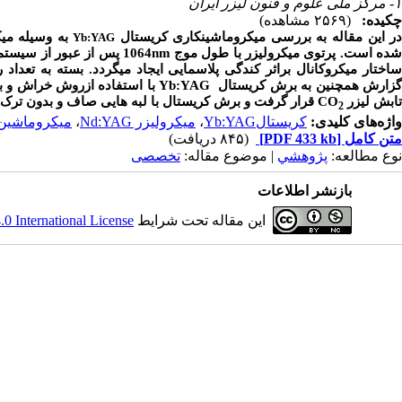
۱- مرکز ملی علوم و فنون لیزر ایران
چکیده:
(۲۵۶۹ مشاهده)
ر این مقاله به بررسی میکروماشین‏کاری کریستال
به وسیله می
Yb:YAG
ده است. پرتوی میکرولیزر با طول موج
nm
1064 پس از عبور از سی
ساختار میکروکانال براثر کندگی پلاسمایی ایجاد می‏گردد. بسته به تعداد
زارش همچنین به برش کریستال
Yb:YAG
با استفاده ازروش خراش و ب
تابش لیزر
CO
قرار گرفت و برش کریستال با لبه هایی صاف و بدون ترک 
2
واژه‌های کلیدی:
کریستالYb:YAG
،
میکرولیزر Nd:YAG
،
میکروماشین‌
متن کامل
[PDF 433 kb]
(۸۴۵ دریافت)
نوع مطالعه:
پژوهشي
| موضوع مقاله:
تخصصی
بازنشر اطلاعات
این مقاله تحت شرایط
 International License