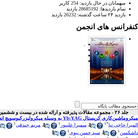
میهمانان در حال بازدید: 254 کاربر
تمام بازدید‌ها: 28685192 بازدید
بازدید ۲۴ ساعت گذشته: 26232 بازدید
کنفرانس های انجمن
.
جلد ۲۶ - مجموعه مقالات پذیرفته و ارائه شده در بیست و ششمین کنفرانس اپتیک و فوتونیک ایران
میکروماشین‌کاری کریستال Yb:YAG به وسیله میکرولیزرکیوسویچ انفعالی Nd:YAG
۱
۱
۱
*
المیرا حاجی نیا
،
سمیرا علیپور
،
مریم جندقی
۱
۱
داشکسن
،
سید حسن نبوی