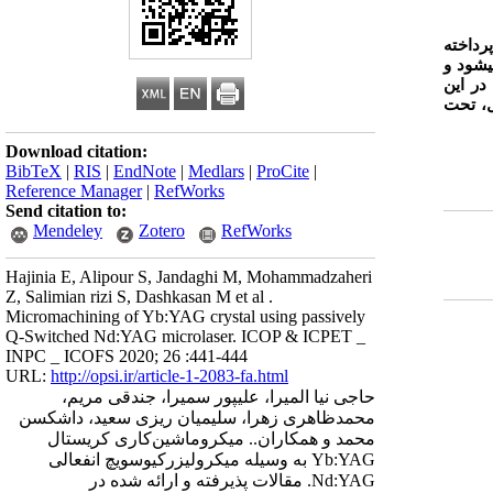
2 پرداخته
‏شود و
در این
ل، تحت
Download citation:
BibTeX
|
RIS
|
EndNote
|
Medlars
|
ProCite
|
Reference Manager
|
RefWorks
Send citation to:
Mendeley
Zotero
RefWorks
Hajinia E, Alipour S, Jandaghi M, Mohammadzaheri
Z, Salimian rizi S, Dashkasan M et al .
Micromachining of Yb:YAG crystal using passively
Q-Switched Nd:YAG microlaser. ICOP & ICPET _
INPC _ ICOFS 2020; 26 :441-444
URL:
http://opsi.ir/article-1-2083-fa.html
حاجی نیا المیرا، علیپور سمیرا، جندقی مریم،
محمدظاهری زهرا، سلیمیان ریزی سعید، داشکسن
محمد و همکاران.. میکروماشین‌کاری کریستال
Yb:YAG به وسیله میکرولیزرکیوسویچ انفعالی
Nd:YAG. مقالات پذیرفته و ارائه شده در