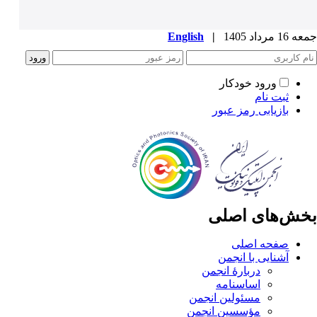
جمعه 16 مرداد 1405
|
English
ورود خودکار
ثبت نام
بازیابی رمز عبور
بخش‌های اصلی
صفحه اصلی
آشنایی با انجمن
دربارۀ انجمن
اساسنامه
مسئولین انجمن
مؤسسین انجمن