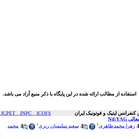
استفاده از مطالب ارائه شده در این پایگاه با ذکر منبع آزاد می باشد.
ICOP & ICPET _ INPC _ ICOFS سال۲۶ صف
۱
۱
،
زهرا محمدظاهری
،
سعید سلیمیان ریزی
،
محمد