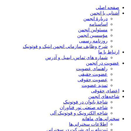
صفحه اصلی
آشنایی با انجمن
دربارۀ انجمن
اساسنامه
مسئولین انجمن
مؤسسین انجمن
روزنامه رسمی
شرح وظایف سازمانی انجمن اپتیک و فوتونیک
ارتباط با ما
شماره های تماس، ایمیل و آدرس
عضویت در انجمن
راهنمای عضویت
عضویت حقیقی
عضویت حقوقی
تمدید عضویت
اعضای حقوقی
شاخه‌های انجمن
شاخۀ بانوان در فوتونیک
شاخه صنعتی نور فناوران
شاخه‌ الکترونیک و فوتونیک آلی
سخنرانی‌های ماهانه
اطلاعات سخنرانی‌‌ها
ثبت‌نام برای شرکت در سخنرانی