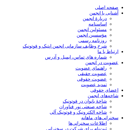
صفحه اصلی
آشنایی با انجمن
دربارۀ انجمن
اساسنامه
مسئولین انجمن
مؤسسین انجمن
روزنامه رسمی
شرح وظایف سازمانی انجمن اپتیک و فوتونیک
ارتباط با ما
شماره های تماس، ایمیل و آدرس
عضویت در انجمن
راهنمای عضویت
عضویت حقیقی
عضویت حقوقی
تمدید عضویت
اعضای حقوقی
شاخه‌های انجمن
شاخۀ بانوان در فوتونیک
شاخه صنعتی نور فناوران
شاخه‌ الکترونیک و فوتونیک آلی
سخنرانی‌های ماهانه
اطلاعات سخنرانی‌‌ها
ثبت‌نام برای شرکت در سخنرانی