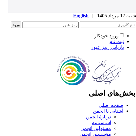
1 مرداد 1405
|
English
ورود خودکار
ثبت نام
بازیابی رمز عبور
خش‌های اصلی
صفحه اصلی
آشنایی با انجمن
دربارۀ انجمن
اساسنامه
مسئولین انجمن
مؤسسین انجمن