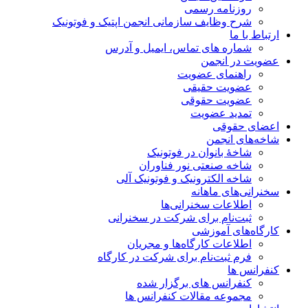
روزنامه رسمی
شرح وظایف سازمانی انجمن اپتیک و فوتونیک
ارتباط با ما
شماره های تماس، ایمیل و آدرس
عضویت در انجمن
راهنمای عضویت
عضویت حقیقی
عضویت حقوقی
تمدید عضویت
اعضای حقوقی
شاخه‌های انجمن
شاخۀ بانوان در فوتونیک
شاخه صنعتی نور فناوران
شاخه‌ الکترونیک و فوتونیک آلی
سخنرانی‌های ماهانه
اطلاعات سخنرانی‌‌ها
ثبت‌نام برای شرکت در سخنرانی
کارگاه‌های آموزشی
اطلاعات کارگاه‌ها و مجریان
فرم ثبت‌نام برای شرکت در کارگاه
کنفرانس ها
کنفرانس های برگزار شده
مجموعه مقالات کنفرانس ها