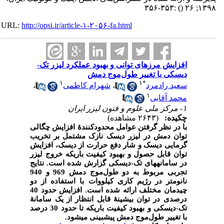
:۳۵۳-۳۵۶
()
۱۳۹۸; ۲۶
URL:
http://opsi.ir/article-۱-۲۰۵۶-fa.html
افزایش مرزهای توانی و بهبود عملکرد لیزر تک-
دیسکی با تغییر طول‌موج دمش
۱
۱
*
سعید رادمرد
،
شهرام کاظمی
،
۱
محمد آقایی
۱- مرکز ملی علوم و فنون لیزر ایران
چکیده:
(۲۶۴۳ مشاهده)
با در نظر گرفتن عوامل محدودکنندۀ افزایش چگالی
توان دمش در لیزر دیسک نازک مشتمل بر تخریب
گرمایی دیسک و شار دفع حرارت از دیسک، افزایش
توان قابل حصول و بهبود کیفیت باریکه خروج لیزر
در سامانه­های تک-دیسکی گزارش شده است. نتایج
تجربی مربوط به دو طول
موج دمش 969 و 940
نانومتر در رژیم کاری کیلووات با استفاده از دو
چیدمان مختلف ارائه شده است. افزایش حدود 40
درصدی در توان بیشینۀ قابل انتظار از یک سامانۀ
تک-دیسکی و بهبود کیفیت باریکه تا حدود 30 درصد
با تغییر طول
موج دمش پیش­بینی می­شود.