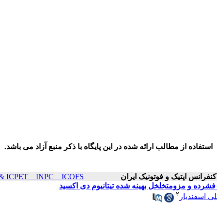
استفاده از مطالب ارائه شده در این پایگاه با ذکر منبع آزاد می باشد.
ICOP & ICPET _ INPC _ ICOFS سال۲۶ صفحات 
فشرده و مزومتخلخل بهینه شده تیتانیوم دی اکسید
۲
ی اسفندیار