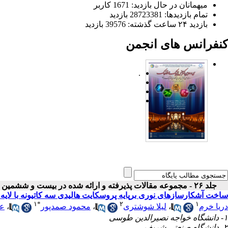
میهمانان در حال بازدید: 1671 کاربر
تمام بازدید‌ها: 28723381 بازدید
بازدید ۲۴ ساعت گذشته: 39576 بازدید
کنفرانس های انجمن
.
جلد ۲۶ - مجموعه مقالات پذیرفته و ارائه شده در بیست و ششمین کنفرانس اپتیک و فوتونیک ایران
ساخت آشکارسازهای نوری برپایه پروسکایت هالیدی سه کاتیونه با لایه 
۱
*
۲
۱
دریا خرم
،
لیلا شوشتری
،
محمود صمدپور
،
عل
۱- دانشگاه خواجه نصیرالدین طوسی
۲- دانشگاه صنعتی شریف