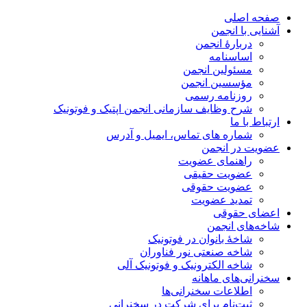
صفحه اصلی
آشنایی با انجمن
دربارۀ انجمن
اساسنامه
مسئولین انجمن
مؤسسین انجمن
روزنامه رسمی
شرح وظایف سازمانی انجمن اپتیک و فوتونیک
ارتباط با ما
شماره های تماس، ایمیل و آدرس
عضویت در انجمن
راهنمای عضویت
عضویت حقیقی
عضویت حقوقی
تمدید عضویت
اعضای حقوقی
شاخه‌های انجمن
شاخۀ بانوان در فوتونیک
شاخه صنعتی نور فناوران
شاخه‌ الکترونیک و فوتونیک آلی
سخنرانی‌های ماهانه
اطلاعات سخنرانی‌‌ها
ثبت‌نام برای شرکت در سخنرانی