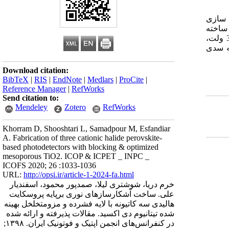
ه سازی
 ساخته
شده، با حضور لایه سدی و دو لایه مزومتخلخل تیتانیوم دی اکسید بدست می‌آید. این ساختار با تابش نور آبی رنگ و در ولتاژ بایاس اعمال 3 ولت،
یه سدی
Download citation:
BibTeX
|
RIS
|
EndNote
|
Medlars
|
ProCite
|
Reference Manager
|
RefWorks
Send citation to:
Mendeley
Zotero
RefWorks
Khorram D, Shooshtari L, Samadpour M, Esfandiar
A. Fabrication of three cationic halide perovskite-
based photodetectors with blocking & optimized
mesoporous TiO2. ICOP & ICPET _ INPC _
ICOFS 2020; 26 :1033-1036
URL:
http://opsi.ir/article-1-2024-fa.html
خرم دریا، شوشتری لیلا، صمدپور محمود، اسفندیار
علی. ساخت آشکارسازهای نوری برپایه پروسکایت
هالیدی سه کاتیونه با لایه فشرده و مزومتخلخل بهینه
شده تیتانیوم دی اکسید. مقالات پذیرفته و ارائه شده
در کنفرانس‌های انجمن اپتیک و فوتونیک ایران. ۱۳۹۸;