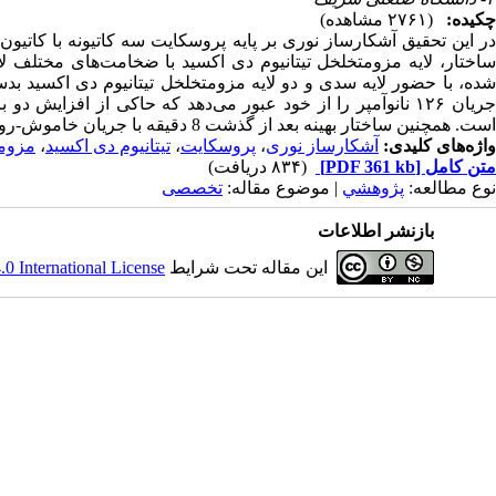
چکیده:
(۲۷۶۱ مشاهده)
در این تحقیق آشکارساز نوری بر پایه پروسکایت سه کاتیونه با کاتیون
ساختار، لایه مزومتخلخل تیتانیوم دی اکسید با ضخامت‌های مختلف ل
جریان ۱۲۶ نانوآمپر را از خود عبور می‌دهد که حاکی از افز
است. همچنین ساختار بهینه بعد از گذشت 8 دقیقه با جریان خاموش-روشن 20 ثانیه با تابش نور آبی، جریان پایداری را نشان می‌دهد.
واژه‌های کلیدی:
آشکارساز نوری
،
پروسکایت
،
تیتانیوم دی اکسید
،
مزوم
متن کامل
[PDF 361 kb]
(۸۳۴ دریافت)
نوع مطالعه:
پژوهشي
| موضوع مقاله:
تخصصی
بازنشر اطلاعات
این مقاله تحت شرایط
 International License