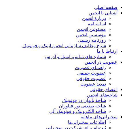
صفحه اصلی
آشنایی با انجمن
دربارۀ انجمن
اساسنامه
مسئولین انجمن
مؤسسین انجمن
روزنامه رسمی
شرح وظایف سازمانی انجمن اپتیک و فوتونیک
ارتباط با ما
شماره های تماس، ایمیل و آدرس
عضویت در انجمن
راهنمای عضویت
عضویت حقیقی
عضویت حقوقی
تمدید عضویت
اعضای حقوقی
شاخه‌های انجمن
شاخۀ بانوان در فوتونیک
شاخه صنعتی نور فناوران
شاخه‌ الکترونیک و فوتونیک آلی
سخنرانی‌های ماهانه
اطلاعات سخنرانی‌‌ها
ثبت‌نام برای شرکت در سخنرانی