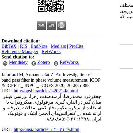
مختلف
بررسی
نیم که
Download citation:
BibTeX
|
RIS
|
EndNote
|
Medlars
|
ProCite
|
Reference Manager
|
RefWorks
Send citation to:
Mendeley
Zotero
RefWorks
Jafarfard M, Armandsefat Z. An Investigation of
band pass filter in phase volume measurement. ICOP
& ICPET _ INPC _ ICOFS 2020; 26 :885-888
URL:
http://opsi.ir/article-1-2021-fa.html
جعفرفرد محمدرضا، آرمندصفت زهرا. بررسی فیلتر
میان گذر در اندازه گیری مرفولوژی میکروذرات با
استفاده از میکروسکوپ فاز کمی. مقالات پذیرفته و
ارائه شده در کنفرانس‌های انجمن اپتیک و فوتونیک
ایران. ۱۳۹۸; ۲۶
()
:۸۸۵-۸۸۸
URL:
http://opsi.ir/article-۱-۲۰۲۱-fa.html