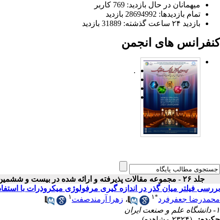
میهمانان در حال بازدید: 769 کاربر
تمام بازدید‌ها: 28694992 بازدید
بازدید ۲۴ ساعت گذشته: 31889 بازدید
کنفرانس های انجمن
.
جلد ۲۶ - مجموعه مقالات پذیرفته و ارائه شده در بیست و ششمین کنفرانس اپتیک و فوتونیک ایران
بررسی فیلتر میان گذر در اندازه گیری مرفولوژی میکروذرات با استف
۱
۱
*
محمدرضا جعفرفرد
،
زهرا آرمندصفت
۱- دانشگاه علم و صنعت ایران
چکیده:
(۲۳۲۴ مشاهده)