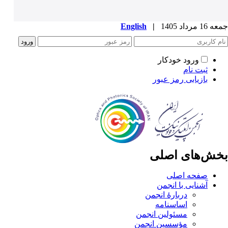
جمعه 16 مرداد 1405
|
English
ورود خودکار
ثبت نام
بازیابی رمز عبور
بخش‌های اصلی
صفحه اصلی
آشنایی با انجمن
دربارۀ انجمن
اساسنامه
مسئولین انجمن
مؤسسین انجمن