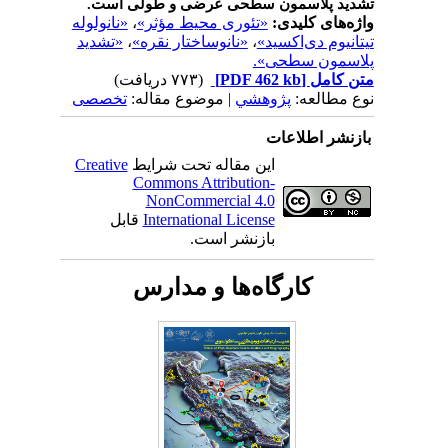
تشدید پلاسمون سطحی عرضی و طولی است.
واژه‌های کلیدی:
«تئوری محیط مؤثر»
،
«نانولوله
تیتانیوم دی‌اکسید»
،
«نانوساختار نقره»
،
«تشدید
پلاسمون سطحی».
متن کامل
[PDF 462 kb]
(۷۷۳ دریافت)
نوع مطالعه:
پژوهشي
| موضوع مقاله:
تخصصی
بازنشر اطلاعات
این مقاله تحت شرایط
Creative
Commons Attribution-
NonCommercial 4.0
International License
قابل
بازنشر است.
کارگاه‌ها و مدارس