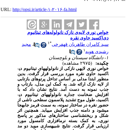
URL:
http://opsi.ir/article-۱-۲۰۱۶-fa.html
خواص نوری لایه‌ی نازک نانولوله‌های تیتانیوم
دی‌اکسید حاوی نقره
۱
*
سید کامران طاهریان قهفرخی
،
مجید
۱
رشیدی هویه
۱- دانشگاه سیستان و بلوچستان
چکیده:
(۲۹۷۵ مشاهده)
خواص نوری لایه­ی نازکی از نانولوله­های تیتانیوم دی­
اکسید حاوی نقره مورد بررسی قرار گرفت. بدین
منظور ابتدا مدلی بر اساس تداخل پرتوهای بازتابی
از لایه نازک ارائه شد. به کمک این مدل، بازتاب و
جذب نمونه به دست آمد. نتایج نشان داد که با
افزایش ضخامت جداره نانولوله­های تیتانیوم دی­
اکسید، طول موج تشدید پلاسمون سطحی ناشی از
حضور نقره در ساختار نمونه، به سمت قرمز جابه­جا
می­شود و دامنه جذب افزایش می­یابد. همچنین اثر
شکل و ریخت­شناسی ساختارهای مذکور بر پاسخ
نوری، به کمک بسته نرم­افزاری کامسول مورد
ارزیابی قرار گرفت. نتایج شبیه­سازی موید دو مد