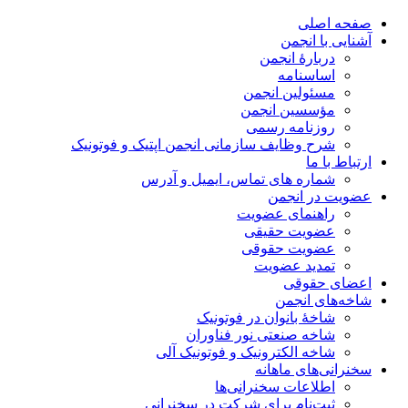
صفحه اصلی
آشنایی با انجمن
دربارۀ انجمن
اساسنامه
مسئولین انجمن
مؤسسین انجمن
روزنامه رسمی
شرح وظایف سازمانی انجمن اپتیک و فوتونیک
ارتباط با ما
شماره های تماس، ایمیل و آدرس
عضویت در انجمن
راهنمای عضویت
عضویت حقیقی
عضویت حقوقی
تمدید عضویت
اعضای حقوقی
شاخه‌های انجمن
شاخۀ بانوان در فوتونیک
شاخه صنعتی نور فناوران
شاخه‌ الکترونیک و فوتونیک آلی
سخنرانی‌های ماهانه
اطلاعات سخنرانی‌‌ها
ثبت‌نام برای شرکت در سخنرانی