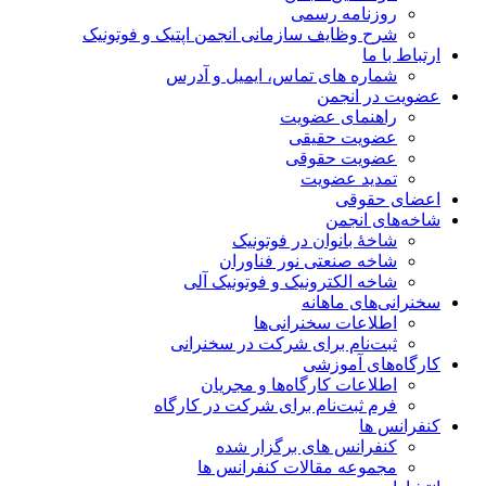
روزنامه رسمی
شرح وظایف سازمانی انجمن اپتیک و فوتونیک
ارتباط با ما
شماره های تماس، ایمیل و آدرس
عضویت در انجمن
راهنمای عضویت
عضویت حقیقی
عضویت حقوقی
تمدید عضویت
اعضای حقوقی
شاخه‌های انجمن
شاخۀ بانوان در فوتونیک
شاخه صنعتی نور فناوران
شاخه‌ الکترونیک و فوتونیک آلی
سخنرانی‌های ماهانه
اطلاعات سخنرانی‌‌ها
ثبت‌نام برای شرکت در سخنرانی
کارگاه‌های آموزشی
اطلاعات کارگاه‌ها و مجریان
فرم ثبت‌نام برای شرکت در کارگاه
کنفرانس ها
کنفرانس های برگزار شده
مجموعه مقالات کنفرانس ها