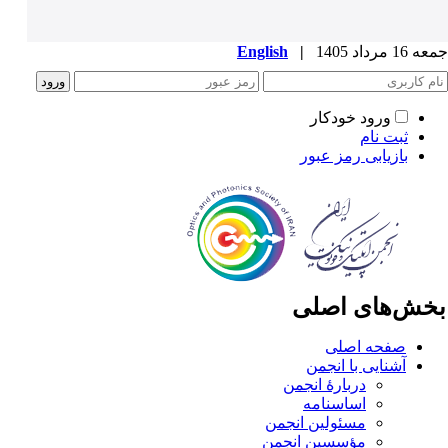
1 مرداد 1405
|
English
ورود خودکار
ثبت نام
بازیابی رمز عبور
خش‌های اصلی
صفحه اصلی
آشنایی با انجمن
دربارۀ انجمن
اساسنامه
مسئولین انجمن
مؤسسین انجمن