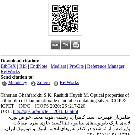
Download citation:
BibTeX
|
RIS
|
EndNote
|
Medlars
|
ProCite
|
Reference Manager
|
RefWorks
Send citation to:
Mendeley
Zotero
RefWorks
Taherian Ghahfarokhi S K, Rashidi Huyeh M. Optical properties of
a thin film of titanium dioxide nanotube containing silver. ICOP &
ICPET _ INPC _ ICOFS 2020; 26 :217-220
URL:
http://opsi.ir/article-1-2016-fa.html
طاهریان قهفرخی سید کامران، رشیدی هویه مجید. خواص نوری
لایه‌ی نازک نانولوله‌های تیتانیوم دی‌اکسید حاوی نقره. مقالات
پذیرفته و ارائه شده در کنفرانس‌های انجمن اپتیک و فوتونیک ایران.
:۲۱۷-۲۲۰
()
۱۳۹۸; ۲۶