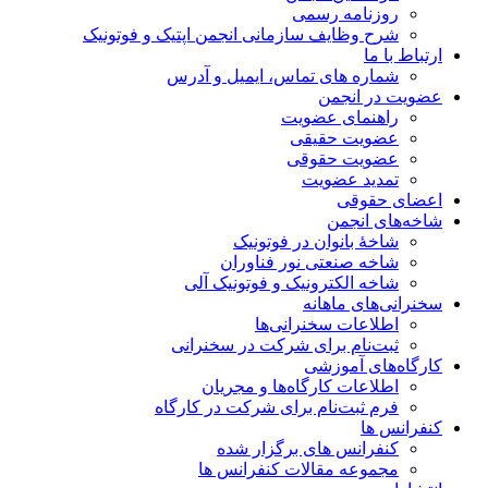
روزنامه رسمی
شرح وظایف سازمانی انجمن اپتیک و فوتونیک
ارتباط با ما
شماره های تماس، ایمیل و آدرس
عضویت در انجمن
راهنمای عضویت
عضویت حقیقی
عضویت حقوقی
تمدید عضویت
اعضای حقوقی
شاخه‌های انجمن
شاخۀ بانوان در فوتونیک
شاخه صنعتی نور فناوران
شاخه‌ الکترونیک و فوتونیک آلی
سخنرانی‌های ماهانه
اطلاعات سخنرانی‌‌ها
ثبت‌نام برای شرکت در سخنرانی
کارگاه‌های آموزشی
اطلاعات کارگاه‌ها و مجریان
فرم ثبت‌نام برای شرکت در کارگاه
کنفرانس ها
کنفرانس های برگزار شده
مجموعه مقالات کنفرانس ها