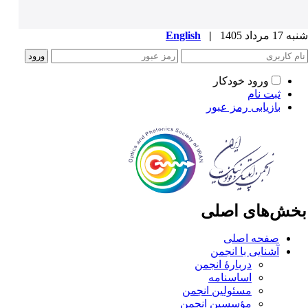
1 مرداد 1405
|
English
ورود خودکار
ثبت نام
بازیابی رمز عبور
خش‌های اصلی
صفحه اصلی
آشنایی با انجمن
دربارۀ انجمن
اساسنامه
مسئولین انجمن
مؤسسین انجمن