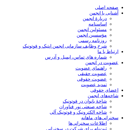
صفحه اصلی
آشنایی با انجمن
دربارۀ انجمن
اساسنامه
مسئولین انجمن
مؤسسین انجمن
روزنامه رسمی
شرح وظایف سازمانی انجمن اپتیک و فوتونیک
ارتباط با ما
شماره های تماس، ایمیل و آدرس
عضویت در انجمن
راهنمای عضویت
عضویت حقیقی
عضویت حقوقی
تمدید عضویت
اعضای حقوقی
شاخه‌های انجمن
شاخۀ بانوان در فوتونیک
شاخه صنعتی نور فناوران
شاخه‌ الکترونیک و فوتونیک آلی
سخنرانی‌های ماهانه
اطلاعات سخنرانی‌‌ها
ثبت‌نام برای شرکت در سخنرانی