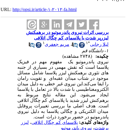
URL:
http://opsi.ir/article-۱-۲۰۱۲-fa.html
بررسی اثرات نیروی پاندرموتیو در برهمکنش
لیزرپر شدت با پلاسمای کم چگال اتلافی
۱
۱
*
لیلا رجایی
،
مریم جعفری
۱- دانشگاه قم
چکیده:
(۲۷۴۸ مشاهده)
نیروی پاندرموتیو یک
مفهوم مهم در فیزیک
پلاسما است
که نقش مهمی در بسیاری از جنبه
های تئوری برهمکنش لیزر پلاسما شامل مسائل
موجود در شتاب میدان عقبه‌ای و تقویت رامان
را ایفا می‌کند.این نیروی غیر خطی به دلیل میدان
الکترومغناطیسی با شدت بالا در تعامل با پلاسما
ایجاد می‌شود. این مقاله نتایج مربوط به
برهم‌کنش لیزر شدید با پلاسمای کم چگال اتلافی
است. هدف اصلی ما بررسی تغییرات پروفایل
میدان الکتریکی و چگالی پلاسما به دلیل نیروی
پاندرموتیو در حضور برخورد ذرات است.
واژه‌های کلیدی:
پلاسمای کم چگال اتلافی
،
لیزر
پرشدت
،
نیروی پاندرموتیو