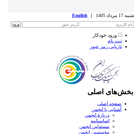
1 مرداد 1405
|
English
ورود خودکار
ثبت نام
بازیابی رمز عبور
خش‌های اصلی
صفحه اصلی
آشنایی با انجمن
دربارۀ انجمن
اساسنامه
مسئولین انجمن
مؤسسین انجمن