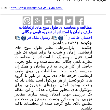
URL:
http://opsi.ir/article-۱-۲۰۱-fa.html
مطالعه و محاسبه ی طول موج های ارتعاشات
طیف رامان با استفاده از نظریه تابعی چگالی
۱
*
احسان طالبیان
،
رسول ملک فر
چکیده:
(۶۸۲۸ مشاهده)
چکیده – پارامترهایی نظیر طول موج های
ارتعاشی رامان و شدت ها برای نمونه تک بلور
اسید فنیل سوسینیک با استفاده از محاسبات
نظریه تابعی چگالی محاسبه شده و با نتایج تجربی
حاصل از کار فردی به نام ساجان و همکاران
مقایسه شده است. مطالعات بر روی طیف
ارتعاشی چرخه های دی مرها در بلور با گروه
های کربوکسیل از هر مولکول اسید نشان داد که
باعث بوجود آمدن مرزهای هیدروژنی برای
مولکول های مجاور میگردد. هدف از این مقاله
یک بررسی جهت امکان شبیه سازی مقادیر
تجربی بود و مقادیر بدست آمده نیز بر صحت و
تطبیق بالای نتایج گرفته شده از محاسبات تاکید
داشت.