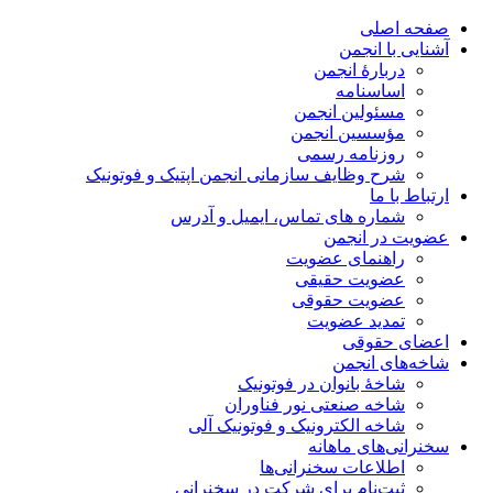
صفحه اصلی
آشنایی با انجمن
دربارۀ انجمن
اساسنامه
مسئولین انجمن
مؤسسین انجمن
روزنامه رسمی
شرح وظایف سازمانی انجمن اپتیک و فوتونیک
ارتباط با ما
شماره های تماس، ایمیل و آدرس
عضویت در انجمن
راهنمای عضویت
عضویت حقیقی
عضویت حقوقی
تمدید عضویت
اعضای حقوقی
شاخه‌های انجمن
شاخۀ بانوان در فوتونیک
شاخه صنعتی نور فناوران
شاخه‌ الکترونیک و فوتونیک آلی
سخنرانی‌های ماهانه
اطلاعات سخنرانی‌‌ها
ثبت‌نام برای شرکت در سخنرانی