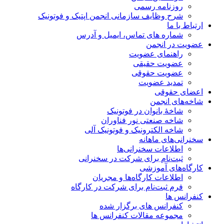
روزنامه رسمی
شرح وظایف سازمانی انجمن اپتیک و فوتونیک
ارتباط با ما
شماره های تماس، ایمیل و آدرس
عضویت در انجمن
راهنمای عضویت
عضویت حقیقی
عضویت حقوقی
تمدید عضویت
اعضای حقوقی
شاخه‌های انجمن
شاخۀ بانوان در فوتونیک
شاخه صنعتی نور فناوران
شاخه‌ الکترونیک و فوتونیک آلی
سخنرانی‌های ماهانه
اطلاعات سخنرانی‌‌ها
ثبت‌نام برای شرکت در سخنرانی
کارگاه‌های آموزشی
اطلاعات کارگاه‌ها و مجریان
فرم ثبت‌نام برای شرکت در کارگاه
کنفرانس ها
کنفرانس های برگزار شده
مجموعه مقالات کنفرانس ها