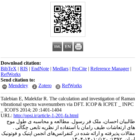
Download citation:
BibTeX
|
RIS
|
EndNote
|
Medlars
|
ProCite
|
Reference Manager
|
RefWorks
Send citation to:
Mendeley
Zotero
RefWorks
Talebian E, Malekfar R. The calculation and investigation of Raman
vibrational spectra wavenumbers via DFT. ICOP & ICPET _ INPC
_ ICOFS 2014; 20 :1401-1404
URL:
http://opsi.ir/article-1-201-fa.html
طالبیان احسان، ملک فر رسول. مطالعه و محاسبه ی طول موج
های ارتعاشات طیف رامان با استفاده از نظریه تابعی چگالی .
مقالات پذیرفته و ارائه شده در کنفرانس‌های انجمن اپتیک و فوتونیک
ایران. ۱۳۹۲; ۲۰
()
:۱۴۰۱-۱۴۰۴