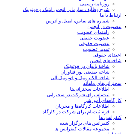
روزنامه رسمی
شرح وظایف سازمانی انجمن اپتیک و فوتونیک
ارتباط با ما
شماره های تماس، ایمیل و آدرس
عضویت در انجمن
راهنمای عضویت
عضویت حقیقی
عضویت حقوقی
تمدید عضویت
اعضای حقوقی
شاخه‌های انجمن
شاخۀ بانوان در فوتونیک
شاخه صنعتی نور فناوران
شاخه‌ الکترونیک و فوتونیک آلی
سخنرانی‌های ماهانه
اطلاعات سخنرانی‌‌ها
ثبت‌نام برای شرکت در سخنرانی
کارگاه‌های آموزشی
اطلاعات کارگاه‌ها و مجریان
فرم ثبت‌نام برای شرکت در کارگاه
کنفرانس ها
کنفرانس های برگزار شده
مجموعه مقالات کنفرانس ها