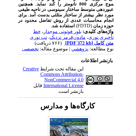
موج مرکزی 800 نانومتر را کُند نماید. همچنین
عبوردهی متوسط ساختار سینوسی در ناحیه طیفی
مورد نظر بیشتر از ساختار مثلثی بدست آمد. برای
انجام محاسبات عددی از روش تفاضل محدود در
(FDTD)
حوزه زمان
استفاده شد.
واژه‌های کلیدی:
بلور فوتونی موجدار
،
خط
تأخیری نوری
،
مادون‌قرمز نزدیک
،
تپ نوری
متن کامل
[PDF 372 kb]
(۷۶۶ دریافت)
نوع مطالعه:
پژوهشي
| موضوع مقاله:
تخصصی
بازنشر اطلاعات
این مقاله تحت شرایط
Creative
Commons Attribution-
NonCommercial 4.0
International License
قابل
بازنشر است.
کارگاه‌ها و مدارس