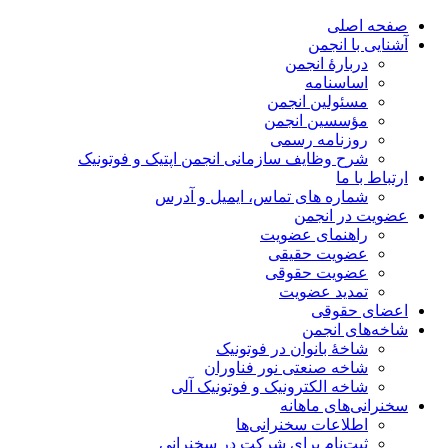
صفحه اصلی
آشنایی با انجمن
دربارۀ انجمن
اساسنامه
مسئولین انجمن
مؤسسین انجمن
روزنامه رسمی
شرح وظایف سازمانی انجمن اپتیک و فوتونیک
ارتباط با ما
شماره های تماس، ایمیل و آدرس
عضویت در انجمن
راهنمای عضویت
عضویت حقیقی
عضویت حقوقی
تمدید عضویت
اعضای حقوقی
شاخه‌های انجمن
شاخۀ بانوان در فوتونیک
شاخه صنعتی نور فناوران
شاخه‌ الکترونیک و فوتونیک آلی
سخنرانی‌های ماهانه
اطلاعات سخنرانی‌‌ها
ثبت‌نام برای شرکت در سخنرانی