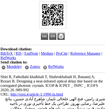
Download citation:
BibTeX
|
RIS
|
EndNote
|
Medlars
|
ProCite
|
Reference Manager
|
RefWorks
Send citation to:
Mendeley
Zotero
RefWorks
Shiri R, Fathollahi khalkhali T, Shahrokhabadi H, Bananej A,
Rezaei B. Designing a near-infrared optical delay line based on the
corrugated photonic crystals. ICOP & ICPET _ INPC _ ICOFS
2020; 26 :989-992
URL:
http://opsi.ir/article-1-1996-fa.html
شیری رامین، فتح الهی خلخالی تایماز، شاهرخ آبادی حسین، بنانج
علیرضا، رضایی بهروز. طراحی یک خط تأخیری نوری در ناحیه
مادون قرمز نزدیک مبتنی بر بلورهای فوتونی موجدار. مقالات