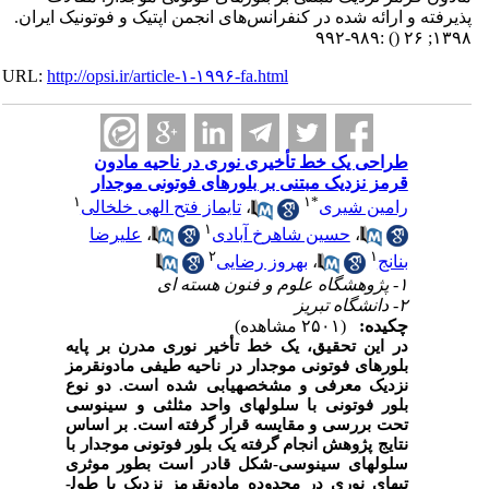
پذیرفته و ارائه شده در کنفرانس‌های انجمن اپتیک و فوتونیک ایران.
:۹۸۹-۹۹۲
()
۱۳۹۸; ۲۶
URL:
http://opsi.ir/article-۱-۱۹۹۶-fa.html
طراحی یک خط تأخیری نوری در ناحیه مادون
قرمز نزدیک مبتنی بر بلورهای فوتونی موجدار
۱
۱
*
رامین شیری
،
تایماز فتح الهی خلخالی
۱
،
حسین شاهرخ آبادی
،
علیرضا
۲
۱
بنانج
،
بهروز رضایی
۱- پژوهشگاه علوم و فنون هسته ای
۲- دانشگاه تبریز
چکیده:
(۲۵۰۱ مشاهده)
در این تحقیق، یک خط تأخیر نوری مدرن بر پایه
بلورهای فوتونی موجدار در ناحیه طیفی مادون­قرمز
نزدیک معرفی و مشخصه­یابی شده است. دو نوع
بلور فوتونی با سلولهای واحد مثلثی و سینوسی
تحت بررسی و مقایسه قرار گرفته است. بر اساس
نتایج پژوهش انجام گرفته یک بلور فوتونی موجدار با
سلولهای سینوسی-شکل قادر است بطور موثری
تپهای نوری در محدوده مادون­قرمز نزدیک با طول­