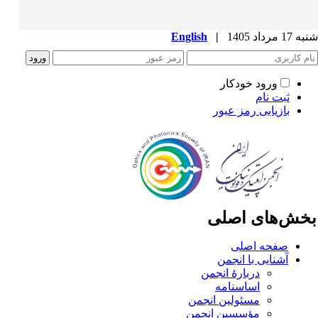
1 مرداد 1405
|
English
ورود خودکار
ثبت نام
بازیابی رمز عبور
خش‌های اصلی
صفحه اصلی
آشنایی با انجمن
دربارۀ انجمن
اساسنامه
مسئولین انجمن
مؤسسین انجمن