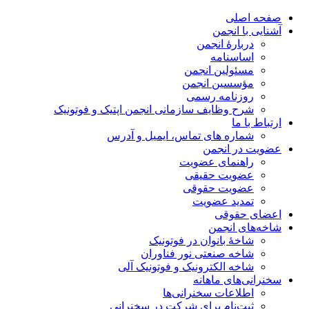
صفحه اصلی
آشنایی با انجمن
دربارۀ انجمن
اساسنامه
مسئولین انجمن
مؤسسین انجمن
روزنامه رسمی
شرح وظایف سازمانی انجمن اپتیک و فوتونیک
ارتباط با ما
شماره های تماس، ایمیل و آدرس
عضویت در انجمن
راهنمای عضویت
عضویت حقیقی
عضویت حقوقی
تمدید عضویت
اعضای حقوقی
شاخه‌های انجمن
شاخۀ بانوان در فوتونیک
شاخه صنعتی نور فناوران
شاخه‌ الکترونیک و فوتونیک آلی
سخنرانی‌های ماهانه
اطلاعات سخنرانی‌‌ها
ثبت‌نام برای شرکت در سخنرانی