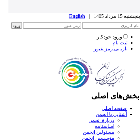
به 15 مرداد 1405
|
English
ورود خودکار
ثبت نام
بازیابی رمز عبور
خش‌های اصلی
صفحه اصلی
آشنایی با انجمن
دربارۀ انجمن
اساسنامه
مسئولین انجمن
مؤسسین انجمن