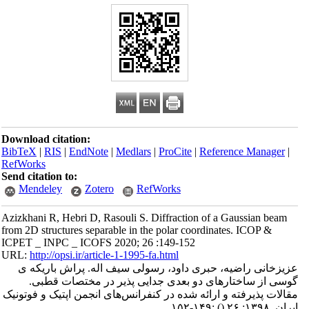
Download citation:
BibTeX
|
RIS
|
EndNote
|
Medlars
|
ProCite
|
Reference Manager
|
RefWorks
Send citation to:
Mendeley
Zotero
RefWorks
Azizkhani R, Hebri D, Rasouli S. Diffraction of a Gaussian beam
from 2D structures separable in the polar coordinates. ICOP &
ICPET _ INPC _ ICOFS 2020; 26 :149-152
URL:
http://opsi.ir/article-1-1995-fa.html
عزیزخانی راضیه، حبری داود، رسولی سیف اله. پراش باریکه ی
گوسی از ساختارهای دو بعدی جدایی پذیر در مختصات قطبی.
مقالات پذیرفته و ارائه شده در کنفرانس‌های انجمن اپتیک و فوتونیک
ایران. ۱۳۹۸; ۲۶
()
:۱۴۹-۱۵۲