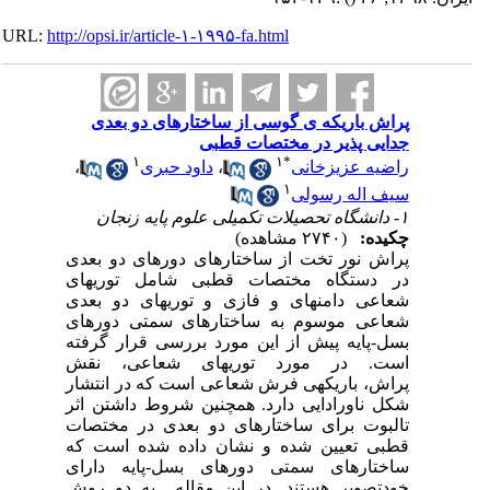
URL:
http://opsi.ir/article-۱-۱۹۹۵-fa.html
پراش باریکه ی گوسی از ساختارهای دو بعدی
جدایی پذیر در مختصات قطبی
۱
۱
*
راضیه عزیزخانی
،
داود حبری
،
۱
سیف اله رسولی
۱- دانشگاه تحصیلات تکمیلی علوم پایه زنجان
چکیده:
(۲۷۴۰ مشاهده)
پراش نور تخت از ساختارهای دوره­ای دو بعدی
در دستگاه مختصات قطبی شامل توری­های
شعاعی دامنه­ای و فازی و توری­های دو بعدی
شعاعی موسوم به ساختارهای سمتی دوره­ای
بسل-پایه پیش از این مورد بررسی قرار گرفته
است. در مورد توری­های شعاعی، نقش
پراش
،
باریکه­ی فرش شعاعی است که در انتشار
شکل ناورادایی دارد. همچنین شروط داشتن اثر
تالبوت برای ساختارهای دو بعدی در مختصات
قطبی تعیین شده و نشان داده شده است که
ساختارهای سمتی دوره­ای بسل-پایه دارای
خودتصویر هستند. در این مقاله به دو روش