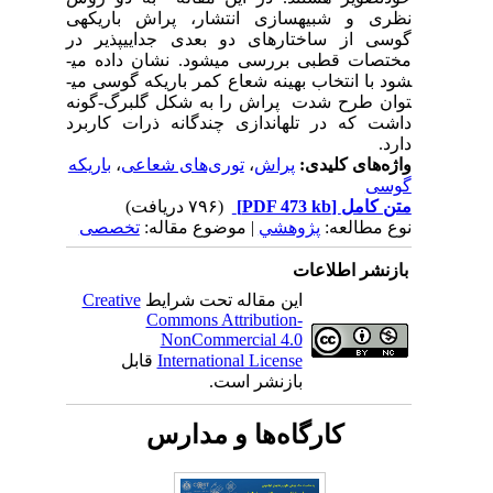
نظری و شبیه­سازی انتشار،
پراش
باریکه­ی
گوسی
از ساختارهای دو­­ بعدی جدایی­پذیر در
مختصات قطبی بررسی می­شود.
نشان داده می­
شود با انتخاب بهینه شعاع کمر باریکه گوسی می­
توان طرح شدت پراش را به شکل گلبرگ­-گونه
داشت که در تله­اندازی چندگانه ذرات کاربرد
دارد.
واژه‌های کلیدی:
پراش
،
توری‌های شعاعی‌
،
باریکه
گوسی
متن کامل
[PDF 473 kb]
(۷۹۶ دریافت)
نوع مطالعه:
پژوهشي
| موضوع مقاله:
تخصصی
بازنشر اطلاعات
این مقاله تحت شرایط
Creative
Commons Attribution-
NonCommercial 4.0
International License
قابل
بازنشر است.
کارگاه‌ها و مدارس