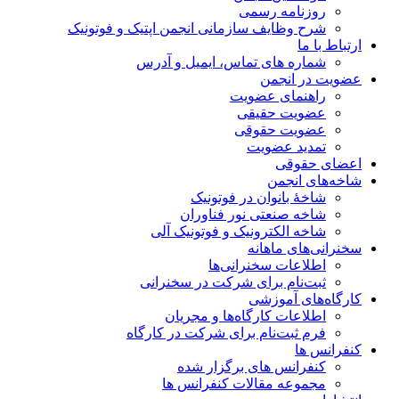
روزنامه رسمی
شرح وظایف سازمانی انجمن اپتیک و فوتونیک
ارتباط با ما
شماره های تماس، ایمیل و آدرس
عضویت در انجمن
راهنمای عضویت
عضویت حقیقی
عضویت حقوقی
تمدید عضویت
اعضای حقوقی
شاخه‌های انجمن
شاخۀ بانوان در فوتونیک
شاخه صنعتی نور فناوران
شاخه‌ الکترونیک و فوتونیک آلی
سخنرانی‌های ماهانه
اطلاعات سخنرانی‌‌ها
ثبت‌نام برای شرکت در سخنرانی
کارگاه‌های آموزشی
اطلاعات کارگاه‌ها و مجریان
فرم ثبت‌نام برای شرکت در کارگاه
کنفرانس ها
کنفرانس های برگزار شده
مجموعه مقالات کنفرانس ها