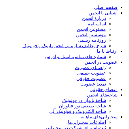
صفحه اصلی
آشنایی با انجمن
دربارۀ انجمن
اساسنامه
مسئولین انجمن
مؤسسین انجمن
روزنامه رسمی
شرح وظایف سازمانی انجمن اپتیک و فوتونیک
ارتباط با ما
شماره های تماس، ایمیل و آدرس
عضویت در انجمن
راهنمای عضویت
عضویت حقیقی
عضویت حقوقی
تمدید عضویت
اعضای حقوقی
شاخه‌های انجمن
شاخۀ بانوان در فوتونیک
شاخه صنعتی نور فناوران
شاخه‌ الکترونیک و فوتونیک آلی
سخنرانی‌های ماهانه
اطلاعات سخنرانی‌‌ها
ثبت‌نام برای شرکت در سخنرانی