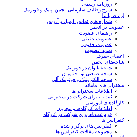
روزنامه رسمی
شرح وظایف سازمانی انجمن اپتیک و فوتونیک
ارتباط با ما
شماره های تماس، ایمیل و آدرس
عضویت در انجمن
راهنمای عضویت
عضویت حقیقی
عضویت حقوقی
تمدید عضویت
اعضای حقوقی
شاخه‌های انجمن
شاخۀ بانوان در فوتونیک
شاخه صنعتی نور فناوران
شاخه‌ الکترونیک و فوتونیک آلی
سخنرانی‌های ماهانه
اطلاعات سخنرانی‌‌ها
ثبت‌نام برای شرکت در سخنرانی
کارگاه‌های آموزشی
اطلاعات کارگاه‌ها و مجریان
فرم ثبت‌نام برای شرکت در کارگاه
کنفرانس ها
کنفرانس های برگزار شده
مجموعه مقالات کنفرانس ها