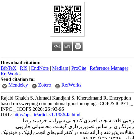
Download citation:
BibTeX
|
RIS
|
EndNote
|
Medlars
|
ProCite
|
Reference Manager
|
RefWorks
Send citation to:
Mendeley
Zotero
RefWorks
Rajabi Ghaleh S, Ahmadi Kandjani S, Kheradmand R. Encryption
based on sweeping computational ghost imaging. ICOP & ICPET _
INPC _ ICOFS 2020; 26 :93-96
URL:
http://opsi.ir/article-1-1986-fa.html
رجبی قلعه سجاد، احمدی کندجانی سهراب، خردمند رضا.
رمزنگاری براساس تصویربرداری گوست محاسباتی جاروبی.
مقالات پذیرفته و ارائه شده در کنفرانس‌های انجمن اپتیک و فوتونیک
ایران. ۱۳۹۸; ۲۶
()
:۹۳-۹۶