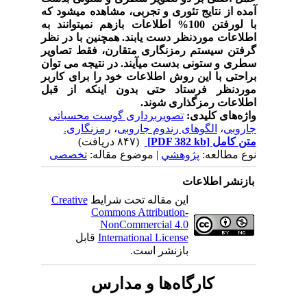
آمده از نتایج تئوری و تجربی، مشاهده می
شود که
با لورفتن 100% اطلاعات بازهم نمی
توانند به
اطلاعات موردنظر دست یابند. همچنین با در نظر
گرفتن سیستم رمزنگاری متقارن، فقط تصاویر
سطری و ستونی بدست می­آیند. در نتیجه می توان
براحتی با این روش اطلاعات خود را برای کاربر
موردنظر فرستاد حتی بدون اینکه از قبل
اطلاعات رمزگذاری شوند.
واژه‌های کلیدی:
تصویربرداری گوست محسباتی
جاروبی
،
الگوهای رندوم جاروبی
،
رمزنگاری.
متن کامل
[PDF 382 kb]
(۸۴۷ دریافت)
نوع مطالعه:
پژوهشي
| موضوع مقاله:
تخصصی
بازنشر اطلاعات
این مقاله تحت شرایط
Creative
Commons Attribution-
NonCommercial 4.0
International License
قابل
بازنشر است.
کارگاه‌ها و مدارس