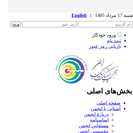
1 مرداد 1405
|
English
ورود خودکار
ثبت نام
بازیابی رمز عبور
خش‌های اصلی
صفحه اصلی
آشنایی با انجمن
دربارۀ انجمن
اساسنامه
مسئولین انجمن
مؤسسین انجمن