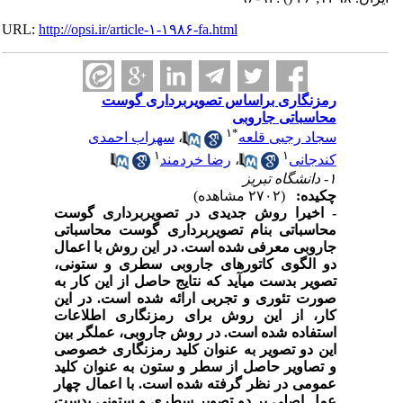
URL:
http://opsi.ir/article-۱-۱۹۸۶-fa.html
رمزنگاری براساس تصویربرداری گوست
محاسباتی جاروبی
۱
*
سجاد رجبی قلعه
،
سهراب احمدی
۱
۱
کندجانی
،
رضا خردمند
۱- دانشگاه تبریز
چکیده:
(۲۷۰۲ مشاهده)
- اخیرا روش جدیدی در تصویربرداری گوست
محاسباتی بنام تصویربرداری گوست محاسباتی
جاروبی معرفی شده است. در این روش با اعمال
دو الگوی کاتوره
ای جاروبی سطری و ستونی،
تصویر بدست می
آید که نتایج حاصل از این کار به
صورت تئوری و تجربی ارائه شده است. در این
کار، از این روش برای رمزنگاری اطلاعات
استفاده شده است. در روش جاروبی، عملگر بین
این دو تصویر به عنوان کلید رمزنگاری خصوصی
و تصاویر حاصل از سطر و ستون به عنوان کلید
عمومی در نظر گرفته شده است. با اعمال چهار
عمل اصلی بر دو تصویر سطری و ستونی بدست