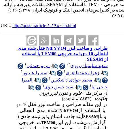
مد خروجی TEM۰۰ با استفاده از SESAM. مقالات پذیرفته و ارائه
شده در کنفرانس‌های انجمن اپتیک و فوتونیک ایران. ۱۳۹۸; ۲۶
()
:۷۳-۷۶
URL:
http://opsi.ir/article-۱-۱۹۸۰-fa.html
طراحی و ساخت لیزر Nd:YVO4 قفل شده مدی
انفعالی 10 ps با مد خروجی TEM00 با استفاده
از SESAM
۱
۱
*
سعید سلیمیان ریزی
،
مریم جندقی
۱
۱
،
زهرا محمدظاهری
،
سمیرا علیپور
۱
،
محمد جوادی داشکسن
،
المیرا
۱
۱
حاجی نیا
،
سید حسن نبوی
۱- مرکز ملی علوم و فنون لیزر ایران
چکیده:
(۲۸۴۴ مشاهده)
در این مقاله طراحی و ساخت لیزر
قفل
ps
10
با استفاده از
شده مدی انفعالی
Nd:YVO4
و با
)
آینه جاذب اشباع پذیر نیمه هادی (
SESAM
گزارش می‌شود. این لیزر
مد خروجی
TEM00
با توان میانگین
، خروجی
با پمپاژ دیودی
3.5 W