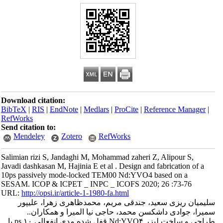
Download citation:
BibTeX
|
RIS
|
EndNote
|
Medlars
|
ProCite
|
Reference Manager
|
RefWorks
Send citation to:
Mendeley
Zotero
RefWorks
Salimian rizi S, Jandaghi M, Mohammad zaheri Z, Alipour S,
Javadi dashkasan M, Hajinia E et al . Design and fabrication of a
10ps passively mode-locked TEM00 Nd:YVO4 based on a
SESAM. ICOP & ICPET _ INPC _ ICOFS 2020; 26 :73-76
URL:
http://opsi.ir/article-1-1980-fa.html
سلیمیان ریزی سعید، جندقی مریم، محمدظاهری زهرا، علیپور
سمیرا، جوادی داشکسن محمد، حاجی نیا المیرا و همکاران..
طراحی و ساخت لیزر Nd:YVO۴ قفل شده مدی انفعالی ۱۰ ps با