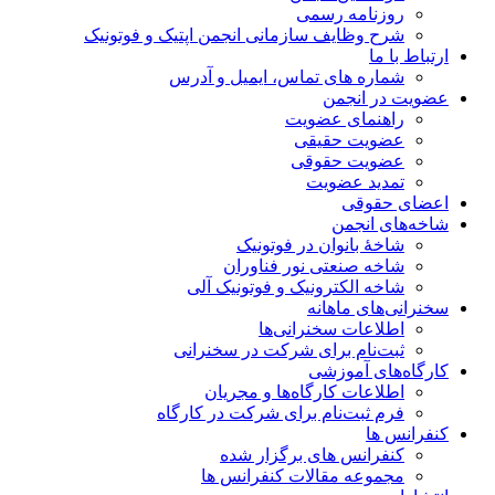
روزنامه رسمی
شرح وظایف سازمانی انجمن اپتیک و فوتونیک
ارتباط با ما
شماره های تماس، ایمیل و آدرس
عضویت در انجمن
راهنمای عضویت
عضویت حقیقی
عضویت حقوقی
تمدید عضویت
اعضای حقوقی
شاخه‌های انجمن
شاخۀ بانوان در فوتونیک
شاخه صنعتی نور فناوران
شاخه‌ الکترونیک و فوتونیک آلی
سخنرانی‌های ماهانه
اطلاعات سخنرانی‌‌ها
ثبت‌نام برای شرکت در سخنرانی
کارگاه‌های آموزشی
اطلاعات کارگاه‌ها و مجریان
فرم ثبت‌نام برای شرکت در کارگاه
کنفرانس ها
کنفرانس های برگزار شده
مجموعه مقالات کنفرانس ها