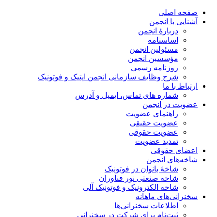
صفحه اصلی
آشنایی با انجمن
دربارۀ انجمن
اساسنامه
مسئولین انجمن
مؤسسین انجمن
روزنامه رسمی
شرح وظایف سازمانی انجمن اپتیک و فوتونیک
ارتباط با ما
شماره های تماس، ایمیل و آدرس
عضویت در انجمن
راهنمای عضویت
عضویت حقیقی
عضویت حقوقی
تمدید عضویت
اعضای حقوقی
شاخه‌های انجمن
شاخۀ بانوان در فوتونیک
شاخه صنعتی نور فناوران
شاخه‌ الکترونیک و فوتونیک آلی
سخنرانی‌های ماهانه
اطلاعات سخنرانی‌‌ها
ثبت‌نام برای شرکت در سخنرانی