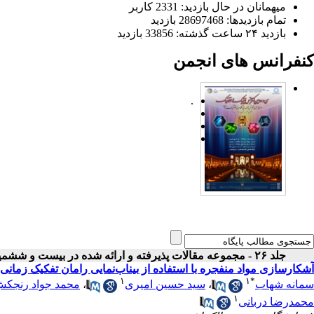
میهمانان در حال بازدید: 2331 کاربر
تمام بازدید‌ها: 28697468 بازدید
بازدید ۲۴ ساعت گذشته: 33856 بازدید
کنفرانس های انجمن
.
جلد ۲۶ - مجموعه مقالات پذیرفته و ارائه شده در بیست و ششمین کنفرانس اپتیک و فوتونیک ایران
آشکارسازی مواد منفجره با استفاده از بیناب‌نمایی رامان تفکیک زمانی 
۱
۱
*
سمانه شهاب
،
سید حسین امیری
،
محمد جواد رنجک
۱
محمدرضا دربانی