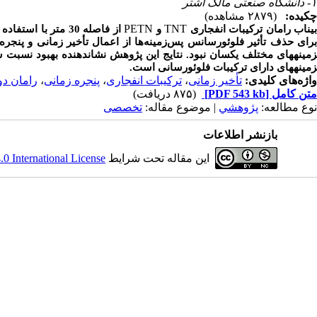
۱- دانشگاه صنعتی مالک اشتر
چکیده:
(۲۸۷۹ مشاهده)
PETN
TNT
یناب رامان ترکیبات انفجاری
و
از فاصله 30 متر ب
رای حذف تأثیر
فلوئورسان
س پس‌زمینه‌ها از اعمال تأخیر زمانی و پنجره 
مینه­های مختلف یکسان نبود. نتایج این پژوهش نشان­دهنده بهبود نسبت سیگ
زمینه­های دارای ترکیبات
فلوئورسان
ی است.
واژه‌های کلیدی:
تأخیر زمانی
،
ترکیبات انفجاری
،
پنجره زمانی
،
رامان دو
متن کامل
[PDF 543 kb]
(۸۷۵ دریافت)
نوع مطالعه:
پژوهشي
| موضوع مقاله:
تخصصی
بازنشر اطلاعات
این مقاله تحت شرایط
 International License