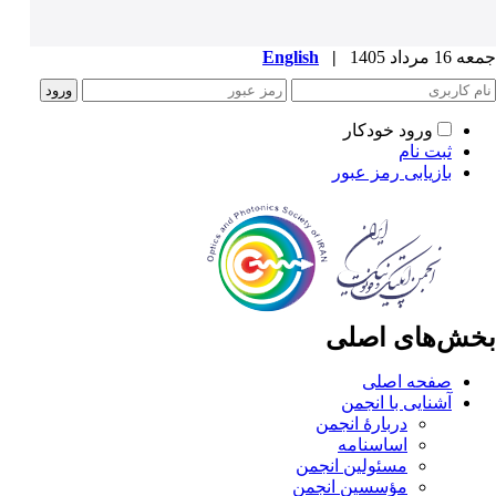
جمعه 16 مرداد 1405
|
English
ورود خودکار
ثبت نام
بازیابی رمز عبور
بخش‌های اصلی
صفحه اصلی
آشنایی با انجمن
دربارۀ انجمن
اساسنامه
مسئولین انجمن
مؤسسین انجمن