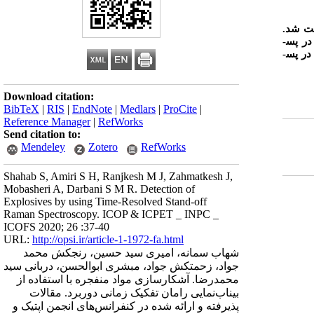
ثبت شد.
ر پس­
در پس­
Download citation:
BibTeX
|
RIS
|
EndNote
|
Medlars
|
ProCite
|
Reference Manager
|
RefWorks
Send citation to:
Mendeley
Zotero
RefWorks
Shahab S, Amiri S H, Ranjkesh M J, Zahmatkesh J,
Mobasheri A, Darbani S M R. Detection of
Explosives by using Time-Resolved Stand-off
Raman Spectroscopy. ICOP & ICPET _ INPC _
ICOFS 2020; 26 :37-40
URL:
http://opsi.ir/article-1-1972-fa.html
شهاب سمانه، امیری سید حسین، رنجکش محمد
جواد، زحمتکش جواد، مبشری ابوالحسن، دربانی سید
محمدرضا. آشکارسازی مواد منفجره با استفاده از
بیناب‌نمایی رامان تفکیک زمانی دوربرد. مقالات
پذیرفته و ارائه شده در کنفرانس‌های انجمن اپتیک و