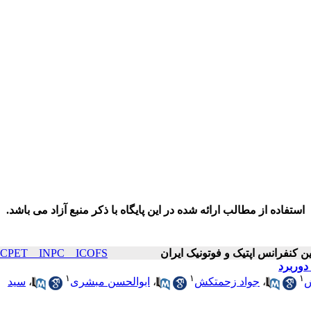
استفاده از مطالب ارائه شده در این پایگاه با ذکر منبع آزاد می باشد.
ICOP & ICPET _ INPC _ ICOFS سال۲۶
دوربرد
۱
۱
۱
ش
،
جواد زحمتکش
،
ابوالحسن مبشری
،
سید