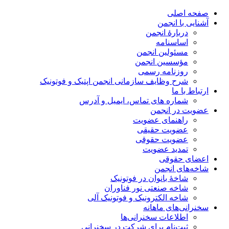
صفحه اصلی
آشنایی با انجمن
دربارۀ انجمن
اساسنامه
مسئولین انجمن
مؤسسین انجمن
روزنامه رسمی
شرح وظایف سازمانی انجمن اپتیک و فوتونیک
ارتباط با ما
شماره های تماس، ایمیل و آدرس
عضویت در انجمن
راهنمای عضویت
عضویت حقیقی
عضویت حقوقی
تمدید عضویت
اعضای حقوقی
شاخه‌های انجمن
شاخۀ بانوان در فوتونیک
شاخه صنعتی نور فناوران
شاخه‌ الکترونیک و فوتونیک آلی
سخنرانی‌های ماهانه
اطلاعات سخنرانی‌‌ها
ثبت‌نام برای شرکت در سخنرانی