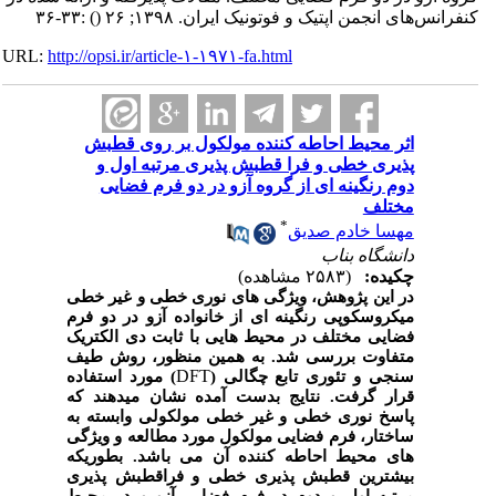
کنفرانس‌های انجمن اپتیک و فوتونیک ایران. ۱۳۹۸; ۲۶
()
:۳۳-۳۶
URL:
http://opsi.ir/article-۱-۱۹۷۱-fa.html
اثر محیط احاطه کننده مولکول بر روی قطبش
پذیری خطی و فرا قطبش پذیری مرتبه اول و
دوم رنگینه ای از گروه آزو در دو فرم فضایی
مختلف
*
مهسا خادم صدیق
دانشگاه بناب
چکیده:
(۲۵۸۳ مشاهده)
در این پژوهش، ویژگی های نوری خطی و غیر خطی
میکروسکوپی رنگینه ای از خانواده آزو در دو فرم
فضایی مختلف در محیط هایی با ثابت دی الکتریک
متفاوت بررسی شد. به همین منظور، روش طیف
DFT
سنجی و تئوری تابع چگالی (
) مورد استفاده
قرار گرفت. نتایج بدست آمده نشان میدهند که
پاسخ نوری خطی و غیر خطی مولکولی وابسته به
ساختار، فرم فضایی مولکول مورد مطالعه و ویژگی
های محیط احاطه کننده آن می باشد. بطوریکه
بیشترین قطبش پذیری خطی و فراقطبش پذیری
مرتبه اول و دوم در فرم فضایی آزو و در محیط