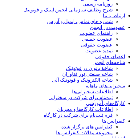
روزنامه رسمی
شرح وظایف سازمانی انجمن اپتیک و فوتونیک
ارتباط با ما
شماره های تماس، ایمیل و آدرس
عضویت در انجمن
راهنمای عضویت
عضویت حقیقی
عضویت حقوقی
تمدید عضویت
اعضای حقوقی
شاخه‌های انجمن
شاخۀ بانوان در فوتونیک
شاخه صنعتی نور فناوران
شاخه‌ الکترونیک و فوتونیک آلی
سخنرانی‌های ماهانه
اطلاعات سخنرانی‌‌ها
ثبت‌نام برای شرکت در سخنرانی
کارگاه‌های آموزشی
اطلاعات کارگاه‌ها و مجریان
فرم ثبت‌نام برای شرکت در کارگاه
کنفرانس ها
کنفرانس های برگزار شده
مجموعه مقالات کنفرانس ها