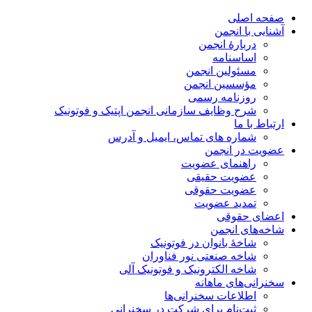
صفحه اصلی
آشنایی با انجمن
دربارۀ انجمن
اساسنامه
مسئولین انجمن
مؤسسین انجمن
روزنامه رسمی
شرح وظایف سازمانی انجمن اپتیک و فوتونیک
ارتباط با ما
شماره های تماس، ایمیل و آدرس
عضویت در انجمن
راهنمای عضویت
عضویت حقیقی
عضویت حقوقی
تمدید عضویت
اعضای حقوقی
شاخه‌های انجمن
شاخۀ بانوان در فوتونیک
شاخه صنعتی نور فناوران
شاخه‌ الکترونیک و فوتونیک آلی
سخنرانی‌های ماهانه
اطلاعات سخنرانی‌‌ها
ثبت‌نام برای شرکت در سخنرانی