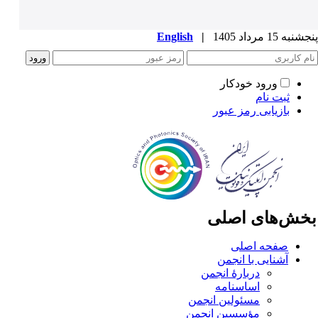
به 15 مرداد 1405
|
English
ورود خودکار
ثبت نام
بازیابی رمز عبور
خش‌های اصلی
صفحه اصلی
آشنایی با انجمن
دربارۀ انجمن
اساسنامه
مسئولین انجمن
مؤسسین انجمن