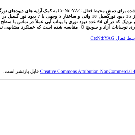
Ce:Nd:YAG
ی شده برای دمش محیط فعال
به کمک آرایه های دیودهای نورگ
بیناب نشری سفید مورد بررسی قرار گرفته است. برای سامانه دمش از 35 دیود نورگسیل 10 واتی و ساختار 5
استفاده شده است. کارایی لیزر با ساختار مذکور با ساختار جفت شدگی نزدیک که در آن 64 عدد دیود نوری با بیناب آبی عملاً در ت
Q
ری نوسانات آزاد و سوییچ
مقایسه شده است که عملکرد مشابهی نس
ط فعال Ce:Nd:YAG
Creative Commons Attribution-NonCommercial 4.0
قابل بازنشر است.