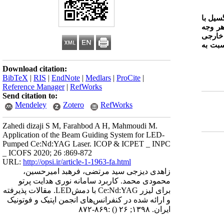
سیل با
 وجهی با 7 دیود نور گسیل در هر وجه
ماس با سطح خارجی
بت به
Download citation:
BibTeX
|
RIS
|
EndNote
|
Medlars
|
ProCite
|
Reference Manager
|
RefWorks
Send citation to:
Mendeley
Zotero
RefWorks
Zahedi dizaji S M, Farahbod A H, Mahmoudi M.
Application of the Beam Guiding System for LED-
Pumped Ce:Nd:YAG Laser. ICOP & ICPET _ INPC
_ ICOFS 2020; 26 :869-872
URL:
http://opsi.ir/article-1-1963-fa.html
زاهدی دیزجی سید مرتضی، فرهبد امیرحسین،
محمودی محمد. کاربرد سامانه نوری هدایت پرتو
برای لیزر Ce:Nd:YAG با دمشLED. مقالات پذیرفته
و ارائه شده در کنفرانس‌های انجمن اپتیک و فوتونیک
ایران. ۱۳۹۸; ۲۶
()
:۸۶۹-۸۷۲