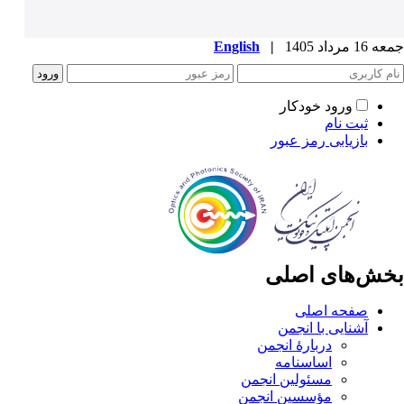
جمعه 16 مرداد 1405
|
English
ورود خودکار
ثبت نام
بازیابی رمز عبور
بخش‌های اصلی
صفحه اصلی
آشنایی با انجمن
دربارۀ انجمن
اساسنامه
مسئولین انجمن
مؤسسین انجمن