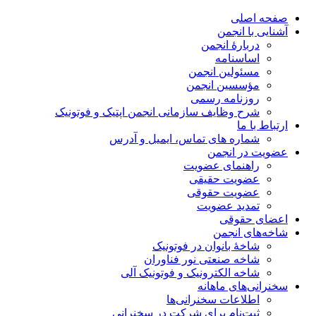
صفحه اصلی
آشنایی با انجمن
دربارۀ انجمن
اساسنامه
مسئولین انجمن
مؤسسین انجمن
روزنامه رسمی
شرح وظایف سازمانی انجمن اپتیک و فوتونیک
ارتباط با ما
شماره های تماس، ایمیل و آدرس
عضویت در انجمن
راهنمای عضویت
عضویت حقیقی
عضویت حقوقی
تمدید عضویت
اعضای حقوقی
شاخه‌های انجمن
شاخۀ بانوان در فوتونیک
شاخه صنعتی نور فناوران
شاخه‌ الکترونیک و فوتونیک آلی
سخنرانی‌های ماهانه
اطلاعات سخنرانی‌‌ها
ثبت‌نام برای شرکت در سخنرانی