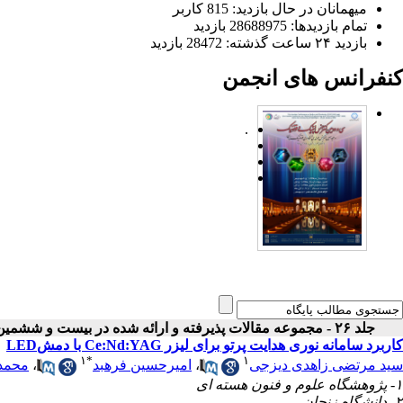
میهمانان در حال بازدید: 815 کاربر
تمام بازدید‌ها: 28688975 بازدید
بازدید ۲۴ ساعت گذشته: 28472 بازدید
کنفرانس های انجمن
.
جلد ۲۶ - مجموعه مقالات پذیرفته و ارائه شده در بیست و ششمین کنفرانس اپتیک و فوتونیک ایران
کاربرد سامانه نوری هدایت پرتو برای لیزر Ce:Nd:YAG با دمشLED
۱
*
۱
سید مرتضی زاهدی دیزجی
،
امیرحسین فرهبد
،
محمد
۱- پژوهشگاه علوم و فنون هسته ای
۲- دانشگاه زنجان