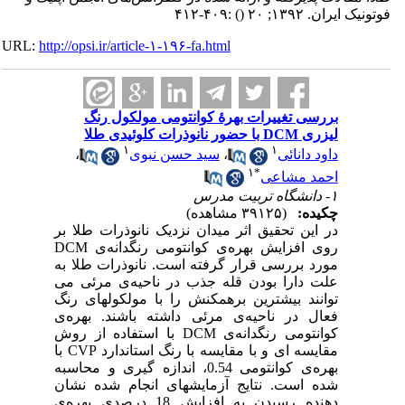
فوتونیک ایران. ۱۳۹۲; ۲۰
()
:۴۰۹-۴۱۲
URL:
http://opsi.ir/article-۱-۱۹۶-fa.html
بررسی تغییرات بهرۀ کوانتومی مولکول رنگ
لیزری DCM با حضور نانوذرات کلوئیدی طلا
۱
۱
داود دانائی
،
سید حسن نبوی
،
۱
*
احمد مشاعی
۱- دانشگاه تربیت مدرس
چکیده:
(۳۹۱۲۵ مشاهده)
در این تحقیق اثر میدان نزدیک نانوذرات طلا بر
روی افزایش بهره‌ی کوانتومی رنگدانه‌ی DCM
مورد بررسی قرار گرفته است. نانوذرات طلا به
علت دارا بودن قله جذب در ناحیه‌ی مرئی می
توانند بیشترین برهمکنش را با مولکولهای رنگ
فعال در ناحیه‌ی مرئی داشته باشند. بهره‌ی
کوانتومی رنگدانه‌ی DCM با استفاده از روش
مقایسه ای و با مقایسه با رنگ استاندارد CVP با
بهره‌ی کوانتومی 0.54، اندازه گیری و محاسبه
شده است. نتایج آزمایشهای انجام شده نشان
دهنده رسیدن به افزایش 18 درصدی بهره‌ی