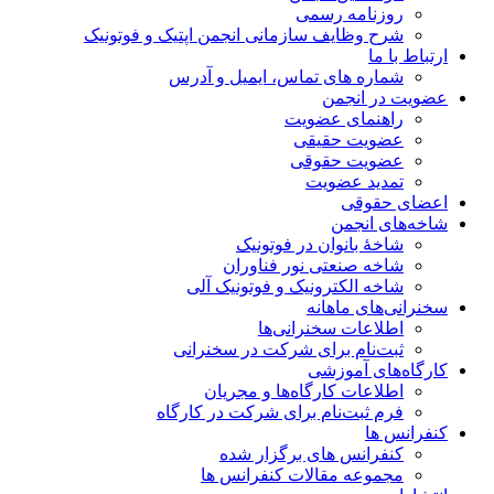
روزنامه رسمی
شرح وظایف سازمانی انجمن اپتیک و فوتونیک
ارتباط با ما
شماره های تماس، ایمیل و آدرس
عضویت در انجمن
راهنمای عضویت
عضویت حقیقی
عضویت حقوقی
تمدید عضویت
اعضای حقوقی
شاخه‌های انجمن
شاخۀ بانوان در فوتونیک
شاخه صنعتی نور فناوران
شاخه‌ الکترونیک و فوتونیک آلی
سخنرانی‌های ماهانه
اطلاعات سخنرانی‌‌ها
ثبت‌نام برای شرکت در سخنرانی
کارگاه‌های آموزشی
اطلاعات کارگاه‌ها و مجریان
فرم ثبت‌نام برای شرکت در کارگاه
کنفرانس ها
کنفرانس های برگزار شده
مجموعه مقالات کنفرانس ها