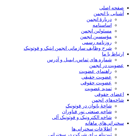
صفحه اصلی
آشنایی با انجمن
دربارۀ انجمن
اساسنامه
مسئولین انجمن
مؤسسین انجمن
روزنامه رسمی
شرح وظایف سازمانی انجمن اپتیک و فوتونیک
ارتباط با ما
شماره های تماس، ایمیل و آدرس
عضویت در انجمن
راهنمای عضویت
عضویت حقیقی
عضویت حقوقی
تمدید عضویت
اعضای حقوقی
شاخه‌های انجمن
شاخۀ بانوان در فوتونیک
شاخه صنعتی نور فناوران
شاخه‌ الکترونیک و فوتونیک آلی
سخنرانی‌های ماهانه
اطلاعات سخنرانی‌‌ها
ثبت‌نام برای شرکت در سخنرانی