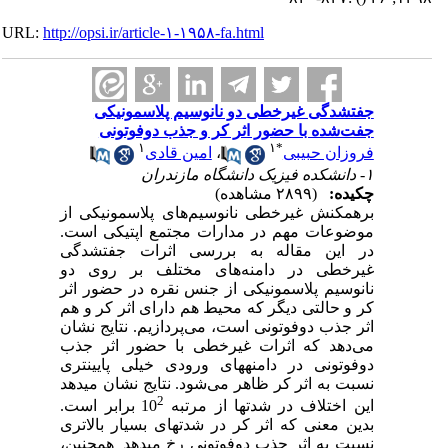
URL:
http://opsi.ir/article-۱-۱۹۵۸-fa.html
جفت‎شدگی غیرخطی دو نانوسیم پلاسمونیکی
جفت‌شده با حضور اثر کر و جذب دوفوتونی
۱
۱
*
فروزان حبیبی
،
امین قادی
۱- دانشکده فیزیک دانشگاه مازندران
چکیده:
(۲۸۹۹ مشاهده)
برهمکنش غیرخطی نانوسیم
های پلاسمونیکی از
موضوعات مهم در مدارات مجتمع اپتیکی است.
در این مقاله به بررسی اثرات جفت‎شدگی
غیرخطی در دامنه
های مختلف بر روی دو
نانوسیم پلاسمونیکی از جنس نقره در حضور اثر
کر و حالتی دیگر که محیط هم دارای اثر کر و هم
اثر جذب دوفوتونی است، می
پردازیم. نتایج نشان
می
دهد که اثرات غیرخطی با حضور اثر جذب
دوفوتونی در دامنه‎های ورودی خیلی پایینتری
نسبت به اثر کر ظاهر می‎‌‎شود. نتایج نشان می‎دهد
2
این اختلاف در شدت­ها از مرتبه 10
برابر است.
بدین معنی که اثر کر در شدت­های بسیار بالاتری
نسبت به اثر جذب دوفوتونی رخ می­دهد
همچنین،
.