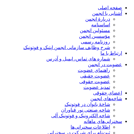
صفحه اصلی
آشنایی با انجمن
دربارۀ انجمن
اساسنامه
مسئولین انجمن
مؤسسین انجمن
روزنامه رسمی
شرح وظایف سازمانی انجمن اپتیک و فوتونیک
ارتباط با ما
شماره های تماس، ایمیل و آدرس
عضویت در انجمن
راهنمای عضویت
عضویت حقیقی
عضویت حقوقی
تمدید عضویت
اعضای حقوقی
شاخه‌های انجمن
شاخۀ بانوان در فوتونیک
شاخه صنعتی نور فناوران
شاخه‌ الکترونیک و فوتونیک آلی
سخنرانی‌های ماهانه
اطلاعات سخنرانی‌‌ها
ثبت‌نام برای شرکت در سخنرانی