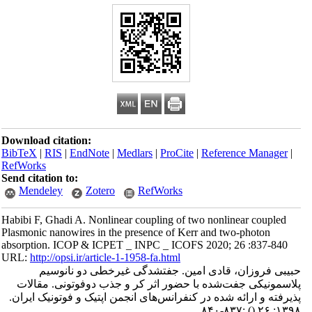
Download citation:
BibTeX
|
RIS
|
EndNote
|
Medlars
|
ProCite
|
Reference Manager
|
RefWorks
Send citation to:
Mendeley
Zotero
RefWorks
Habibi F, Ghadi A. Nonlinear coupling of two nonlinear coupled
Plasmonic nanowires in the presence of Kerr and two-photon
absorption. ICOP & ICPET _ INPC _ ICOFS 2020; 26 :837-840
URL:
http://opsi.ir/article-1-1958-fa.html
حبیبی فروزان، قادی امین. جفت‎شدگی غیرخطی دو نانوسیم
پلاسمونیکی جفت‌شده با حضور اثر کر و جذب دوفوتونی. مقالات
پذیرفته و ارائه شده در کنفرانس‌های انجمن اپتیک و فوتونیک ایران.
:۸۳۷-۸۴۰
()
۱۳۹۸; ۲۶