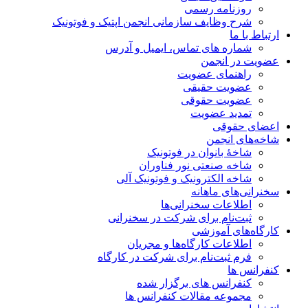
روزنامه رسمی
شرح وظایف سازمانی انجمن اپتیک و فوتونیک
ارتباط با ما
شماره های تماس، ایمیل و آدرس
عضویت در انجمن
راهنمای عضویت
عضویت حقیقی
عضویت حقوقی
تمدید عضویت
اعضای حقوقی
شاخه‌های انجمن
شاخۀ بانوان در فوتونیک
شاخه صنعتی نور فناوران
شاخه‌ الکترونیک و فوتونیک آلی
سخنرانی‌های ماهانه
اطلاعات سخنرانی‌‌ها
ثبت‌نام برای شرکت در سخنرانی
کارگاه‌های آموزشی
اطلاعات کارگاه‌ها و مجریان
فرم ثبت‌نام برای شرکت در کارگاه
کنفرانس ها
کنفرانس های برگزار شده
مجموعه مقالات کنفرانس ها