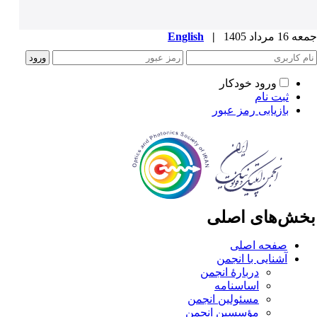
1 مرداد 1405
|
English
ورود خودکار
ثبت نام
بازیابی رمز عبور
خش‌های اصلی
صفحه اصلی
آشنایی با انجمن
دربارۀ انجمن
اساسنامه
مسئولین انجمن
مؤسسین انجمن