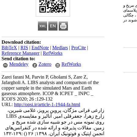
 مریخ و
لاسمای
، چگالی
یف مشاهده می شوند در
Download citation:
BibTeX
|
RIS
|
EndNote
|
Medlars
|
ProCite
|
Reference Manager
|
RefWorks
Send citation to:
Mendeley
Zotero
RefWorks
Zarei farani M, Parvin P, Gholami S, Zare Z,
Jafargholi A. LIBS analysis and comparison of the
copper sample in the simulated Mars and Earth
gaseous atmosphere. ICOP & ICPET _ INPC _
ICOFS 2020; 26 :129-132
URL:
http://opsi.ir/article-1-1944-fa.html
زارعی فرانی مژگان، پروین پرویز، غلامی شیرین،
زارع زهرا، جغفرقلی امیر. آنالیز و مقایسه‌ی LIBS
روی نمونه مس در جو شبیه سازی شده مریخ و
زمین. مقالات پذیرفته و ارائه شده در کنفرانس‌های
انجمن اپتیک و فوتونیک ایران. ۱۳۹۸; ۲۶
()
:۱۲۹-۱۳۲