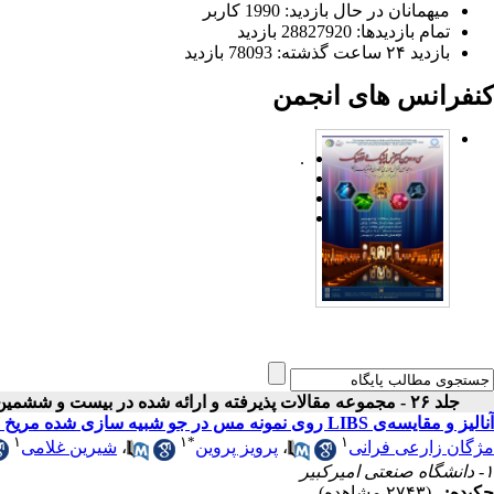
میهمانان در حال بازدید: 1990 کاربر
تمام بازدید‌ها: 28827920 بازدید
بازدید ۲۴ ساعت گذشته: 78093 بازدید
کنفرانس های انجمن
.
جلد ۲۶ - مجموعه مقالات پذیرفته و ارائه شده در بیست و ششمین کنفرانس اپتیک و فوتونیک ایران
آنالیز و مقایسه‌ی LIBS روی نمونه مس در جو شبیه سازی شده مریخ و زمین
۱
۱
*
۱
مژگان زارعی فرانی
،
پرویز پروین
،
شیرین غلامی
۱- دانشگاه صنعتی امیرکبیر
چکیده:
(۲۷۴۳ مشاهده)