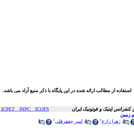
استفاده از مطالب ارائه شده در این پایگاه با ذکر منبع آزاد می باشد.
ICOP & ICPET _ INPC _ ICOFS سال۲۶ صف
۱
۱
،
زهرا زارع
،
امیر جغفرقلی