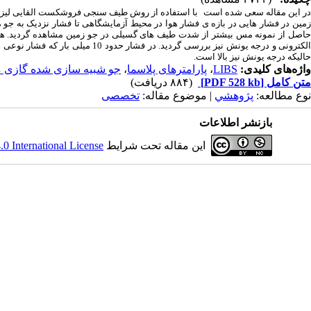
ر این مقاله سعی شده است
با استفاده از روش طیف سنجی فروشکست القایی لیز
مین در فشار هایی در بازه ی فشار هوا در محیط آزمایشگاهی تا فشار نزدیک به جو 
حاصل از نمونه مس بیشتر از شدت طیف های گسیلی در جو زمین مشاهده گردید. هم چ
حالیکه درجه یونش نیز بالا است.
واژه‌های کلیدی:
LIBS
،
پارامترهای پلاسما
،
جو شبیه سازی شده گازی م
متن کامل
[PDF 528 kb]
(۸۸۴ دریافت)
نوع مطالعه:
پژوهشي
| موضوع مقاله:
تخصصی
بازنشر اطلاعات
این مقاله تحت شرایط
 International License