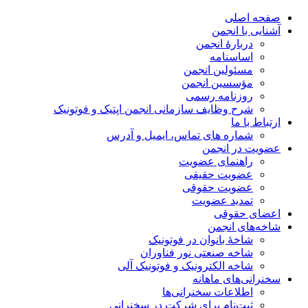
صفحه اصلی
آشنایی با انجمن
دربارۀ انجمن
اساسنامه
مسئولین انجمن
مؤسسین انجمن
روزنامه رسمی
شرح وظایف سازمانی انجمن اپتیک و فوتونیک
ارتباط با ما
شماره های تماس، ایمیل و آدرس
عضویت در انجمن
راهنمای عضویت
عضویت حقیقی
عضویت حقوقی
تمدید عضویت
اعضای حقوقی
شاخه‌های انجمن
شاخۀ بانوان در فوتونیک
شاخه صنعتی نور فناوران
شاخه‌ الکترونیک و فوتونیک آلی
سخنرانی‌های ماهانه
اطلاعات سخنرانی‌‌ها
ثبت‌نام برای شرکت در سخنرانی