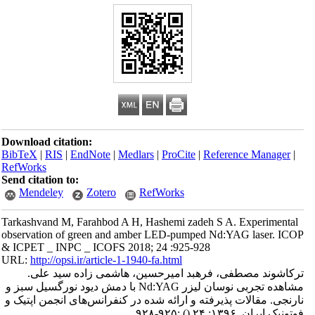
Download citation:
BibTeX
|
RIS
|
EndNote
|
Medlars
|
ProCite
|
Reference Manager
|
RefWorks
Send citation to:
Mendeley
Zotero
RefWorks
Tarkashvand M, Farahbod A H, Hashemi zadeh S A. Experimental
observation of green and amber LED-pumped Nd:YAG laser. ICOP
& ICPET _ INPC _ ICOFS 2018; 24 :925-928
URL:
http://opsi.ir/article-1-1940-fa.html
ترکاشوند مصطفی، فرهبد امیرحسین، هاشمی زاده سید علی.
مشاهده تجربی نوسان لیزر Nd:YAG با دمش دیود نورگسیل سبز و
نارنجی. مقالات پذیرفته و ارائه شده در کنفرانس‌های انجمن اپتیک و
فوتونیک ایران. ۱۳۹۶; ۲۴
()
:۹۲۵-۹۲۸