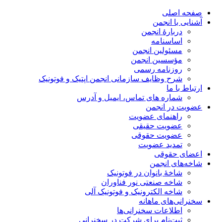
صفحه اصلی
آشنایی با انجمن
دربارۀ انجمن
اساسنامه
مسئولین انجمن
مؤسسین انجمن
روزنامه رسمی
شرح وظایف سازمانی انجمن اپتیک و فوتونیک
ارتباط با ما
شماره های تماس، ایمیل و آدرس
عضویت در انجمن
راهنمای عضویت
عضویت حقیقی
عضویت حقوقی
تمدید عضویت
اعضای حقوقی
شاخه‌های انجمن
شاخۀ بانوان در فوتونیک
شاخه صنعتی نور فناوران
شاخه‌ الکترونیک و فوتونیک آلی
سخنرانی‌های ماهانه
اطلاعات سخنرانی‌‌ها
ثبت‌نام برای شرکت در سخنرانی