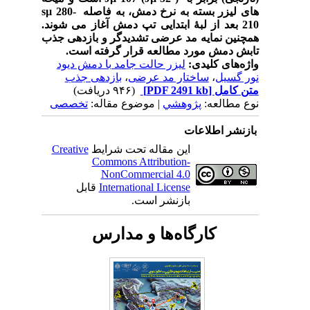
های لیزر بسته به نرخ دمش، به فاصله s
280-
µ
210 بعد از لبۀ ابتدایی تپ دمش آغاز می شوند.
همچنین نمایه مد عرضی تشدیدگر و بازدهی جذب
تابش دمش مورد مطالعه قرار گرفته است.
واژه‌های کلیدی:
لیزر حالت جامد با دمش دیود
نور گسیل
،
ساختار مد عرضی
،
بازدهی جذب
متن کامل
[PDF 2491 kb]
(۹۴۶ دریافت)
نوع مطالعه:
پژوهشي
| موضوع مقاله:
تخصصی
بازنشر اطلاعات
این مقاله تحت شرایط
Creative
Commons Attribution-
NonCommercial 4.0
International License
قابل
بازنشر است.
کارگاه‌ها و مدارس