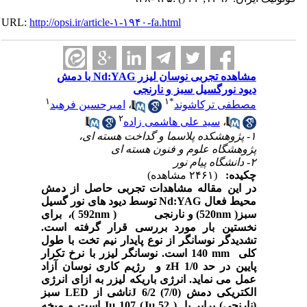
URL:
http://opsi.ir/article-۱-۱۹۴۰-fa.html
مشاهده تجربی نوسان لیزر Nd:YAG با دمش
دیود نورگسیل سبز و نارنجی
۱
۱
*
مصطفی ترکاشوند
،
امیرحسین فرهبد
۲
،
سید علی هاشمی زاده
۱- پژوهشکده پلاسما و گداخت هسته ای،
پژوهشگاه علوم و فنون هسته ای
۲- دانشگاه پیام نور
چکیده:
(۲۴۶۱ مشاهده)
در این مقاله مشاهدات تجربی حاصل از دمش
محیط فعال
Nd:YAG
توسط دیود های نور گسیل
سبز(
nm
520
(
و نارنجی (
nm
592
(
، برای
نخستین بار مورد بررسی قرار گرفته است.
تشدیدگر نوسانگر از نوع پایدار نیم تخت با طول
کلی
mm
140 است. نوسانگر لیزر با نرخ تکرار
پایین در حد zH 1/0 و رژیم کاری نوسان آزاد
عمل می نماید. انرژی باریکه لیزر به ازای انرژی
الکتریکی دمش J 6/2 (7/0)ناشی از
LED
سبز
(نارنجی) برابر با J
µ
107 (J
µ
52 ) است و میخه