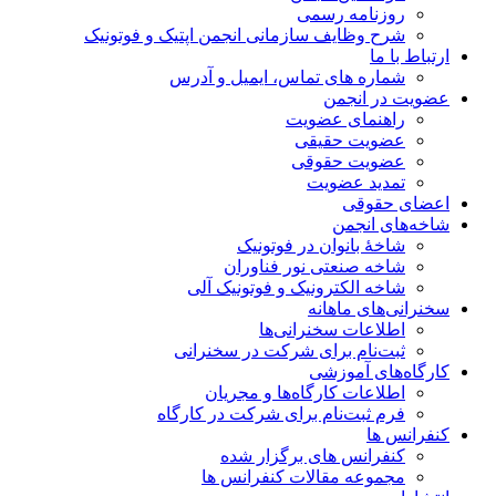
روزنامه رسمی
شرح وظایف سازمانی انجمن اپتیک و فوتونیک
ارتباط با ما
شماره های تماس، ایمیل و آدرس
عضویت در انجمن
راهنمای عضویت
عضویت حقیقی
عضویت حقوقی
تمدید عضویت
اعضای حقوقی
شاخه‌های انجمن
شاخۀ بانوان در فوتونیک
شاخه صنعتی نور فناوران
شاخه‌ الکترونیک و فوتونیک آلی
سخنرانی‌های ماهانه
اطلاعات سخنرانی‌‌ها
ثبت‌نام برای شرکت در سخنرانی
کارگاه‌های آموزشی
اطلاعات کارگاه‌ها و مجریان
فرم ثبت‌نام برای شرکت در کارگاه
کنفرانس ها
کنفرانس های برگزار شده
مجموعه مقالات کنفرانس ها